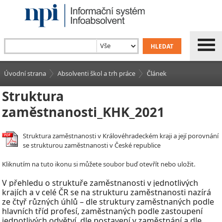
Úvodní strana
Absolventi škol a trh práce
Článek
Struktura
zaměstnanosti_KHK_2021
Struktura zaměstnanosti v Královéhradeckém kraji a její porovnání
se strukturou zaměstnanosti v České republice
Kliknutím na tuto ikonu si můžete soubor buď otevřít nebo uložit.
V
přehledu o struktuře zaměstnanosti v
jednotlivých
krajích a v celé ČR se na strukturu zaměstnanosti nazírá
ze čtyř různých úhlů – dle struktury zaměstnaných podle
hlavních tříd profesí, zaměstnaných podle zastoupení
jednotlivých odvětví, dle postavení v
zaměstnání a dle