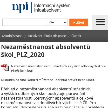
Úvodní strana
Absolventi škol a trh práce
Článek
Nezaměstnanost absolventů
škol_PLZ_2020
Nezaměstnanost absolventů středních a vyšších odborných škol v
Plzeňském kraji
Kliknutím na tuto ikonu si můžete soubor buď otevřít nebo uložit.
Přehled o nezaměstnanosti absolventů středních
a vyšších odborných škol poskytuje porovnání
nezaměstnanosti „čerstvých“ absolventů a celkové
nezaměstnanosti v jednotlivých krajích i celé ČR. Pro
kompletní dokreslení situace na trhu práce je v přehledu