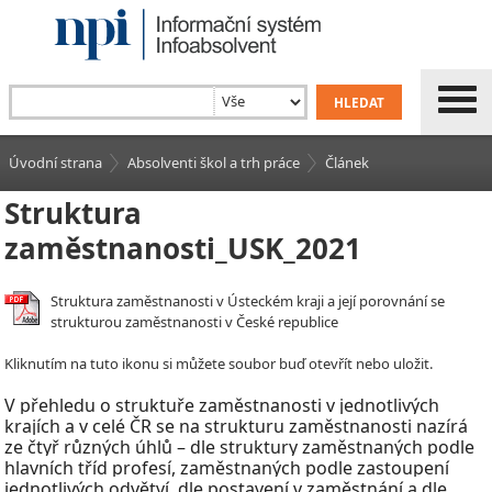
Úvodní strana
Absolventi škol a trh práce
Článek
Struktura
zaměstnanosti_USK_2021
Struktura zaměstnanosti v Ústeckém kraji a její porovnání se
strukturou zaměstnanosti v České republice
Kliknutím na tuto ikonu si můžete soubor buď otevřít nebo uložit.
V
přehledu o struktuře zaměstnanosti v
jednotlivých
krajích a v celé ČR se na strukturu zaměstnanosti nazírá
ze čtyř různých úhlů – dle struktury zaměstnaných podle
hlavních tříd profesí, zaměstnaných podle zastoupení
jednotlivých odvětví, dle postavení v
zaměstnání a dle