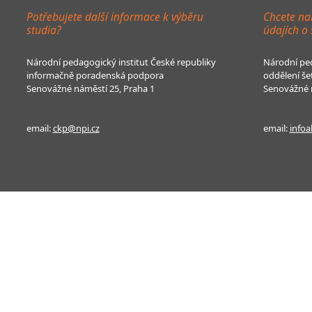
Potřebujete další informace k výběru
Chcete na
studia?
údajích o
Národní pedagogický institut České republiky
Národní ped
informačně poradenská podpora
oddělení še
Senovážné náměstí 25, Praha 1
Senovážné n
email:
ckp@npi.cz
email:
infoa