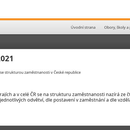
Úvodní strana
Obory, školy a
2021
í se strukturou zaměstnanosti v České republice
krajích a v celé ČR se na strukturu zaměstnanosti nazírá ze
ednotlivých odvětví, dle postavení v
zaměstnání a dle vzdě