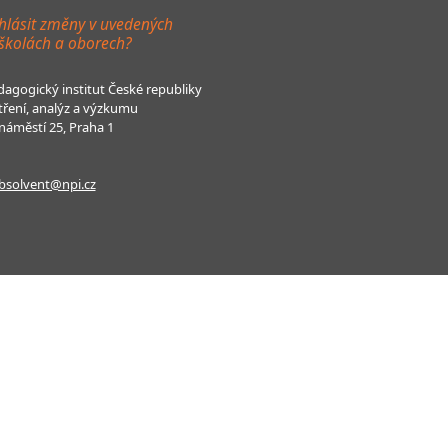
hlásit změny v uvedených
 školách a oborech?
agogický institut České republiky
tření, analýz a výzkumu
áměstí 25, Praha 1
bsolvent@npi.cz