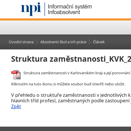
Úvodní strana
Absolventi škol a trh práce
Článek
Struktura zaměstnanosti_KVK_
Struktura zaměstnanosti v Karlovarském kraji a její porovnán
Kliknutím na tuto ikonu si můžete soubor buď otevřít nebo uložit.
V
přehledu o struktuře zaměstnanosti v
jednotlivých 
hlavních tříd profesí, zaměstnaných podle zastoupení j
Zpět