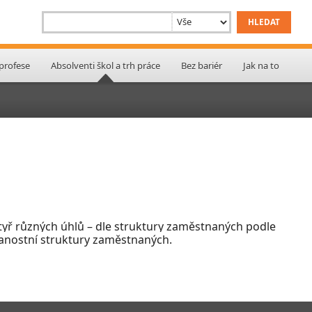
 profese
Absolventi škol a trh práce
Bez bariér
Jak na to
 čtyř různých úhlů – dle struktury zaměstnaných podle
lanostní struktury zaměstnaných.