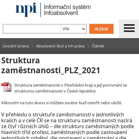
Úvodní strana
Absolventi škol a trh práce
Článek
Struktura
zaměstnanosti_PLZ_2021
Struktura zaměstnanosti v Plzeňském kraji a její porovnání se
strukturou zaměstnanosti v České republice
Kliknutím na tuto ikonu si můžete soubor buď otevřít nebo uložit.
V
přehledu o struktuře zaměstnanosti v
jednotlivých
krajích a v celé ČR se na strukturu zaměstnanosti nazírá
ze čtyř různých úhlů – dle struktury zaměstnaných podle
hlavních tříd profesí, zaměstnaných podle zastoupení
jednotlivých odvětví, dle postavení v
zaměstnání a dle