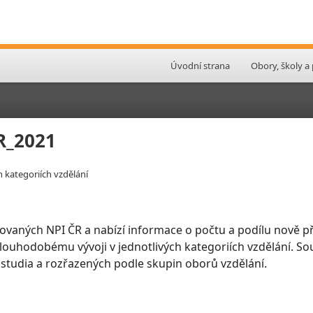
Úvodní strana
Obory, školy a
ČR_2021
h kategoriích vzdělání
ovaných NPI ČR a nabízí informace o počtu a podílu nově př
 dlouhodobému vývoji v jednotlivých kategoriích vzdělání. So
 studia a rozřazených podle skupin oborů vzdělání.