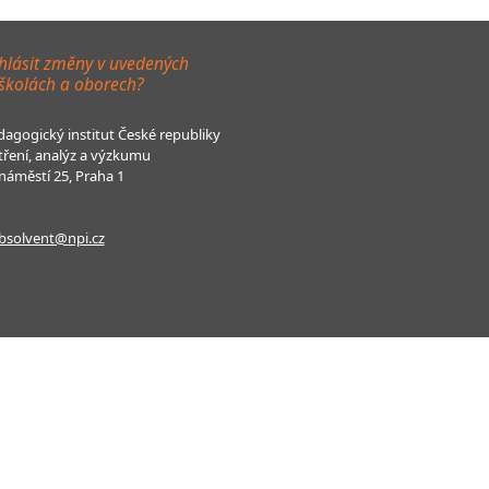
hlásit změny v uvedených
 školách a oborech?
agogický institut České republiky
tření, analýz a výzkumu
áměstí 25, Praha 1
bsolvent@npi.cz