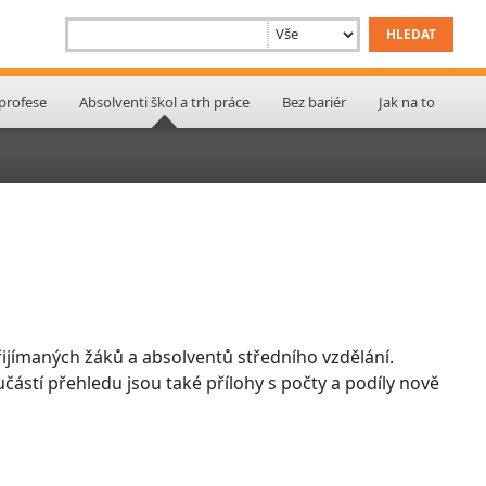
 profese
Absolventi škol a trh práce
Bez bariér
Jak na to
ijímaných žáků a absolventů středního vzdělání.
učástí přehledu jsou také přílohy s počty a podíly nově