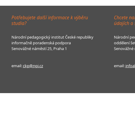
Potřebujete další informace k výběru
Chcete na
studia?
údajích o
Národní pedagogický institut České republiky
Národní ped
informačně poradenská podpora
oddělení še
Senovážné náměstí 25, Praha 1
Senovážné n
email:
ckp@npi.cz
email:
infoa