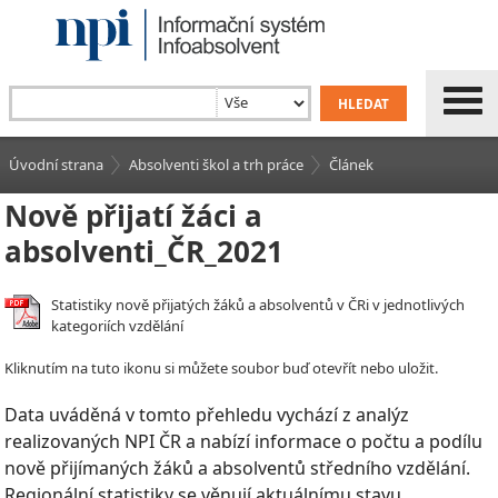
Úvodní strana
Absolventi škol a trh práce
Článek
Nově přijatí žáci a
absolventi_ČR_2021
Statistiky nově přijatých žáků a absolventů v ČRi v jednotlivých
kategoriích vzdělání
Kliknutím na tuto ikonu si můžete soubor buď otevřít nebo uložit.
Data uváděná v tomto přehledu vychází z analýz
realizovaných NPI ČR a nabízí informace o počtu a podílu
nově přijímaných žáků a absolventů středního vzdělání.
Regionální statistiky se věnují aktuálnímu stavu,