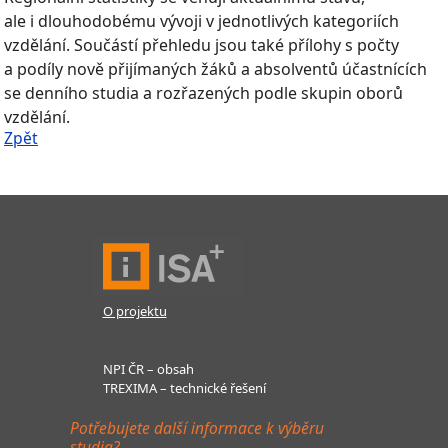
ale i dlouhodobému vývoji v jednotlivých kategoriích
vzdělání. Součástí přehledu jsou také přílohy s počty
a podíly nově přijímaných žáků a absolventů účastnících
se denního studia a rozřazených podle skupin oborů
vzdělání.
Zpět
O projektu
NPI ČR – obsah
TREXIMA – technické řešení
Potřebujete další informace k výběru
studia?