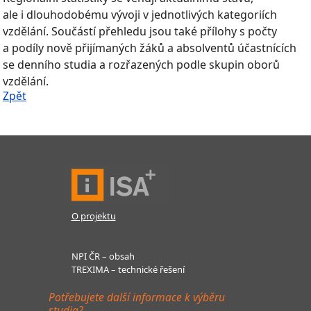
ale i dlouhodobému vývoji v jednotlivých kategoriích
vzdělání. Součástí přehledu jsou také přílohy s počty
a podíly nově přijímaných žáků a absolventů účastnících
se denního studia a rozřazených podle skupin oborů
vzdělání.
Zpět
O projektu
NPI ČR – obsah
TREXIMA – technické řešení
Potřebujete další informace k výběru
studia?