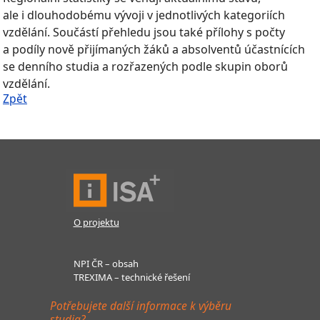
ale i dlouhodobému vývoji v jednotlivých kategoriích
vzdělání. Součástí přehledu jsou také přílohy s počty
a podíly nově přijímaných žáků a absolventů účastnících
se denního studia a rozřazených podle skupin oborů
vzdělání.
Zpět
O projektu
NPI ČR – obsah
TREXIMA – technické řešení
Potřebujete další informace k výběru
studia?