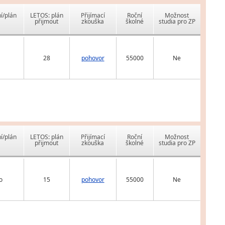
í/plán
LETOS: plán
Přijímací
Roční
Možnost
přijmout
zkouška
školné
studia pro ZP
28
pohovor
55000
Ne
í/plán
LETOS: plán
Přijímací
Roční
Možnost
přijmout
zkouška
školné
studia pro ZP
o
15
pohovor
55000
Ne