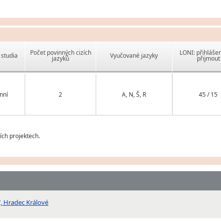
Počet povinných cizích
LONI: přihlášen
studia
Vyučované jazyky
jazyků
přijmout
nní
2
A, N, Š, R
45 / 15
ch projektech.
7, Hradec Králové