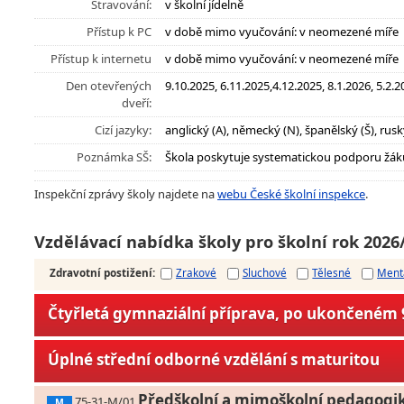
Stravování:
v školní jídelně
Přístup k PC
v době mimo vyučování: v neomezené míře
Přístup k internetu
v době mimo vyučování: v neomezené míře
Den otevřených
9.10.2025, 6.11.2025,4.12.2025, 8.1.2026, 5.2
dveří:
Cizí jazyky:
anglický (A), německý (N), španělský (Š), rusk
Poznámka SŠ:
Škola poskytuje systematickou podporu žák
Inspekční zprávy školy najdete na
webu České školní inspekce
.
Vzdělávací nabídka školy pro školní rok 2026
Zdravotní postižení
:
Zrakové
Sluchové
Tělesné
Ment
Čtyřletá gymnaziální příprava, po ukončeném 9
Úplné střední odborné vzdělání s maturitou
Předškolní a mimoškolní pedagogi
75-31-M/01
M