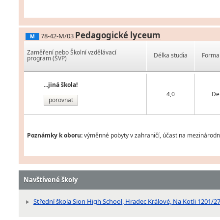
Pedagogické lyceum
78-42-M/03
M
Zaměření nebo Školní vzdělávací
Délka studia
Forma 
program (ŠVP)
...jiná škola!
4,0
De
porovnat
Poznámky k oboru:
výměnné pobyty v zahraničí, účast na mezinárodní
Navštívené školy
Střední škola Sion High School, Hradec Králové, Na Kotli 1201/2