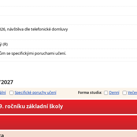
.2026, návštěva dle telefonické domluvy
ý (R)
ům se specifickými poruchami učení.
/2027
ální
Specifické poruchy učení
Forma studia
:
Denní
Veče
. ročníku základní školy
ka