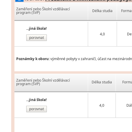
Zaměření nebo Školní vzdělávací
Délka studia
Forma 
program (ŠVP)
...jiná škola!
4,0
De
porovnat
Poznámky k oboru:
výměnné pobyty v zahraničí, účast na mezinárodní
Zaměření nebo Školní vzdělávací
Délka studia
Forma
program (ŠVP)
...jiná škola!
4,0
Dál
porovnat