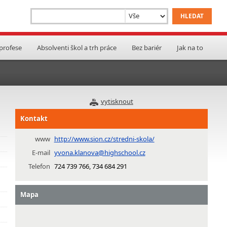
 profese
Absolventi škol a trh práce
Bez bariér
Jak na to
vytisknout
Kontakt
www
http://www.sion.cz/stredni-skola/
E-mail
yvona.klanova@highschool.cz
Telefon
724 739 766, 734 684 291
Mapa