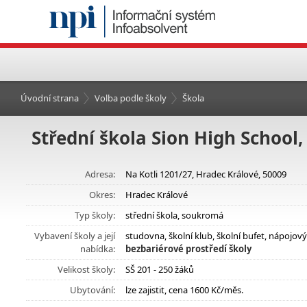
Úvodní strana
Volba podle školy
Škola
Střední škola Sion High School
Adresa:
Na Kotli 1201/27, Hradec Králové, 50009
Okres:
Hradec Králové
Typ školy:
střední škola, soukromá
Vybavení školy a její
studovna, školní klub, školní bufet, nápojo
nabídka:
bezbariérové prostředí školy
Velikost školy:
SŠ 201 - 250 žáků
Ubytování:
lze zajistit, cena 1600 Kč/měs.