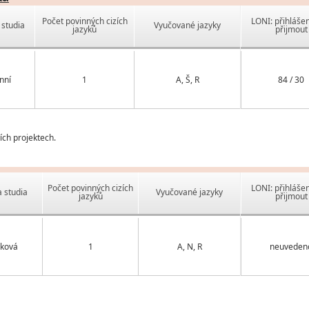
Počet povinných cizích
LONI: přihlášen
studia
Vyučované jazyky
jazyků
přijmout
nní
1
A, Š, R
84 / 30
ch projektech.
Počet povinných cizích
LONI: přihlášen
 studia
Vyučované jazyky
jazyků
přijmout
ková
1
A, N, R
neuveden