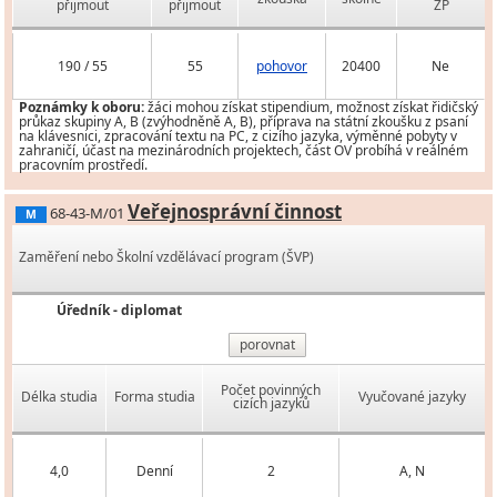
přijmout
přijmout
ZP
190 / 55
55
pohovor
20400
Ne
Poznámky k oboru:
žáci mohou získat stipendium, možnost získat řidičský
průkaz skupiny A, B (zvýhodněně A, B), příprava na státní zkoušku z psaní
na klávesnici, zpracování textu na PC, z cizího jazyka, výměnné pobyty v
zahraničí, účast na mezinárodních projektech, část OV probíhá v reálném
pracovním prostředí.
Veřejnosprávní činnost
68-43-M/01
M
Zaměření nebo Školní vzdělávací program (ŠVP)
Úředník - diplomat
porovnat
Počet povinných
Délka studia
Forma studia
Vyučované jazyky
cizích jazyků
4,0
Denní
2
A, N