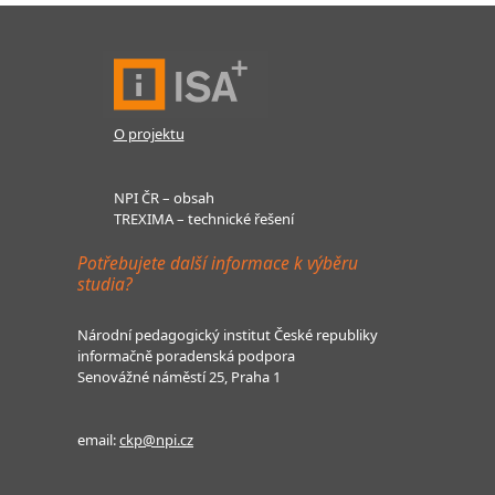
O projektu
NPI ČR – obsah
TREXIMA – technické řešení
Potřebujete další informace k výběru
studia?
Národní pedagogický institut České republiky
informačně poradenská podpora
Senovážné náměstí 25, Praha 1
email:
ckp@npi.cz