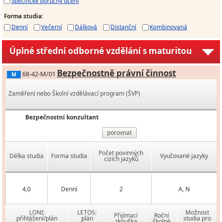
Specifické poruchy učení
Forma studia
:
Denní
Večerní
Dálková
Distanční
Kombinovaná
Úplné střední odborné vzdělání s maturitou
Bezpečnostně právní činnost
68-42-M/01
M
Zaměření nebo Školní vzdělávací program (ŠVP)
Bezpečnostní konzultant
porovnat
Počet povinných
Délka studia
Forma studia
Vyučované jazyky
cizích jazyků
4,0
Denní
2
A, N
LONI:
LETOS:
Možnost
Přijímací
Roční
přihlášení/plán
plán
studia pro
zkouška
školné