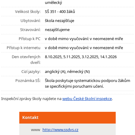
umělecký
Velikost školy:
SŠ 351 - 400 žáků
Ubytování:
škola nezajišťuje
Stravování:
nezajišťujeme
Přístup k PC
v době mimo vyučování: v neomezené míře
Přístup k internetu
v době mimo vyučování: v neomezené míře
Den otevřených
8.10.2025, 5.11.2025, 3.12.2025, 14.1.2026
dveří:
Cizí jazyky:
anglický (A), německý (N)
Poznámka SŠ:
Škola poskytuje systematickou podporu žákům
se specifickými poruchami učení.
Inspekční zprávy školy najdete na
webu České školní inspekce
.
Kontakt
www
http://www.ssdvs.cz