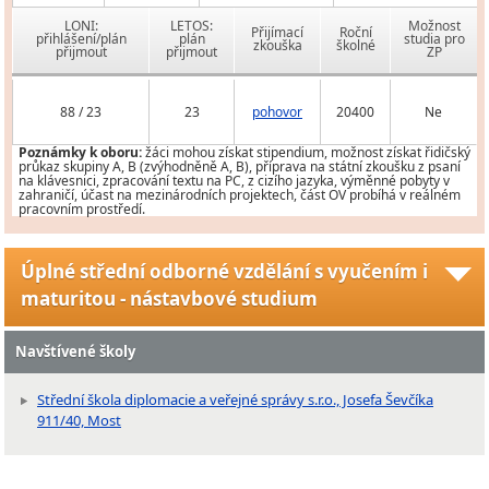
LONI:
LETOS:
Možnost
Přijímací
Roční
přihlášení/plán
plán
studia pro
zkouška
školné
přijmout
přijmout
ZP
88 / 23
23
pohovor
20400
Ne
Poznámky k oboru:
žáci mohou získat stipendium, možnost získat řidičský
průkaz skupiny A, B (zvýhodněně A, B), příprava na státní zkoušku z psaní
na klávesnici, zpracování textu na PC, z cizího jazyka, výměnné pobyty v
zahraničí, účast na mezinárodních projektech, část OV probíhá v reálném
pracovním prostředí.
Úplné střední odborné vzdělání s vyučením i
maturitou - nástavbové studium
Navštívené školy
Střední škola diplomacie a veřejné správy s.r.o., Josefa Ševčíka
911/40, Most