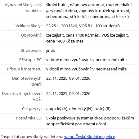
Vybavení školy a její
školní bufet, nápojový automat, multimediální
nabídka:
jazyková učebna, zájmový kroužek sportovní,
sebeobrana, střelecká, sebeobrana, střelecká
Velikost školy:
SŠ 251 - 300 žáků, VOŠ 51 - 100 studentů
Ubytování:
lze zajistit, cena 1400 Kč/měs., VOŠ lze zajistit,
cena 1400 Kč za měs.
Stravování:
jinak
Přístup k PC
v době mimo vyučování: v neomezené míře
Přístup k internetu
v době mimo vyučování: v neomezené míře
Den otevřených
22. 11. 2025, 09. 01. 2026
dveří:
Den otevřených dveří
22. 11. 2025, 09. 01. 2026
VOŠ:
Cizí jazyky:
anglický (A), německý (N), ruský (R)
Poznámka SŠ:
Škola poskytuje systematickou podporu žákům
se specifickými poruchami učení.
Inspekční zprávy školy najdete na
webu České školní inspekce
.