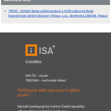
Navštívené školy
TRIVIS - Střední škola veřejnoprávní a Vyšší odborná škola
bezpečnosti silniční dopravy Jihlava, s.r.o., Brněnská 2386/68, Jihlava
O projektu
NPI ČR – obsah
TREXIMA – technické řešení
Potřebujete další informace k výběru
studia?
Národní pedagogický institut České republiky
informačně poradenská podpora