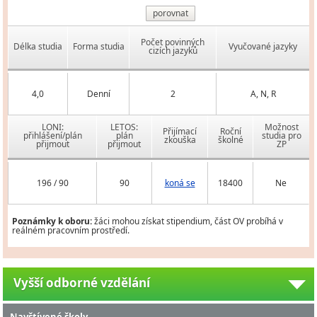
porovnat
Počet povinných
Délka studia
Forma studia
Vyučované jazyky
cizích jazyků
4,0
Denní
2
A, N, R
LONI:
LETOS:
Možnost
Přijímací
Roční
přihlášení/plán
plán
studia pro
zkouška
školné
přijmout
přijmout
ZP
196 / 90
90
koná se
18400
Ne
Poznámky k oboru:
žáci mohou získat stipendium, část OV probíhá v
reálném pracovním prostředí.
Vyšší odborné vzdělání