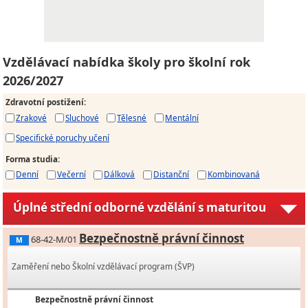
Vzdělávací nabídka školy pro školní rok
2026/2027
Zdravotní postižení
:
Zrakové
Sluchové
Tělesné
Mentální
Specifické poruchy učení
Forma studia
:
Denní
Večerní
Dálková
Distanční
Kombinovaná
Úplné střední odborné vzdělání s maturitou
Bezpečnostně právní činnost
68-42-M/01
M
Zaměření nebo Školní vzdělávací program (ŠVP)
Bezpečnostně právní činnost