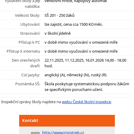
Vybavení školy a její
venkovní hřiště, nápojový automat
nabídka:
Velikost školy:
SŠ 201 - 250 žáků
Ubytování:
lze zajistit, cena cca 1500 Kč/měs.
Stravování:
v školní jídelně
Přístup k PC
v době mimo vyučování: v omezené míře
Přístup k internetu
v době mimo vyučování: v omezené míře
Den otevřených
22.11.2025, 11.12.2025, 16.01.2026 14,00 - 18,00
dveří:
hod.
Cizí jazyky:
anglický (A), německý (N), ruský (R)
Poznámka SŠ:
Škola poskytuje systematickou podporu žákům
se specifickými poruchami učení.
Inspekční zprávy školy najdete na
webu České školní inspekce
.
Kontakt
www
http://www.trivistreb.cz