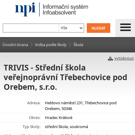
Úvodní strana
Volba podle školy
Škola
vytisknout
TRIVIS - Střední škola
veřejnoprávní Třebechovice pod
Orebem, s.r.o.
Adresa:
Heldovo náměstí 231, Třebechovice pod
Orebem, 50346
Okres:
Hradec Králové
Typ školy:
střední škola, soukromá