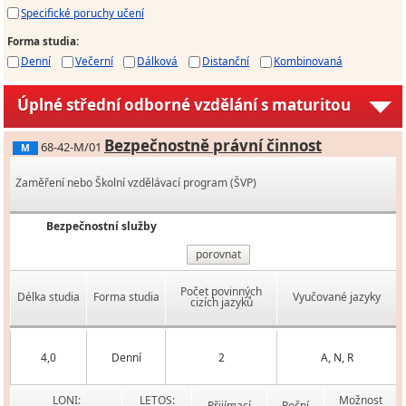
Specifické poruchy učení
Forma studia
:
Denní
Večerní
Dálková
Distanční
Kombinovaná
Úplné střední odborné vzdělání s maturitou
Bezpečnostně právní činnost
68-42-M/01
M
Zaměření nebo Školní vzdělávací program (ŠVP)
Bezpečnostní služby
porovnat
Počet povinných
Délka studia
Forma studia
Vyučované jazyky
cizích jazyků
4,0
Denní
2
A, N, R
LONI:
LETOS:
Možnost
Přijímací
Roční