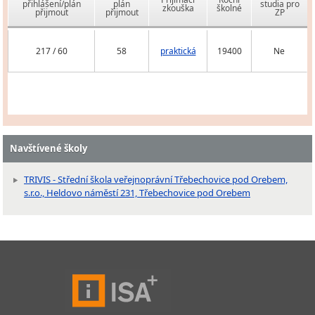
přihlášení/plán
plán
studia pro
zkouška
školné
přijmout
přijmout
ZP
217 / 60
58
praktická
19400
Ne
Navštívené školy
TRIVIS - Střední škola veřejnoprávní Třebechovice pod Orebem,
s.r.o., Heldovo náměstí 231, Třebechovice pod Orebem