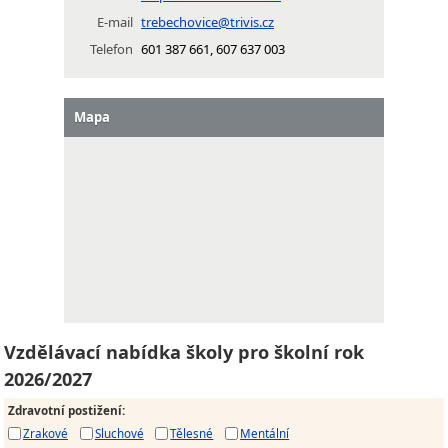
E-mail
trebechovice@trivis.cz
Telefon
601 387 661, 607 637 003
Mapa
Vzdělávací nabídka školy pro školní rok
2026/2027
Zdravotní postižení
:
Zrakové
Sluchové
Tělesné
Mentální