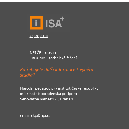
O projektu
NPI ČR – obsah
TREXIMA – technické řešení
Potřebujete další informace k výběru
studia?
Národní pedagogický institut České republiky
informačně poradenská podpora
Senovážné náměstí 25, Praha 1
email:
ckp@npi.cz