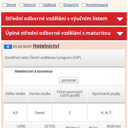
Denní
Večerní
Dálková
Distanční
Kombinovaná
Střední odborné vzdělání s výučním listem
Úplné střední odborné vzdělání s maturitou
Hotelnictví
65-42-M/01
M
Zaměření nebo Školní vzdělávací program (ŠVP)
Hotelnictví a turismus
porovnat
Počet povinných
Délka studia
Forma studia
Vyučované jazyky
cizích jazyků
4,0
Denní
2
A, N, Š
LONI:
LETOS:
Možnost
Přijímací
Roční