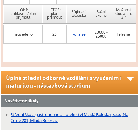
LONI:
LETOS:
Možnost
Přijímací
Roční
přihlášení/plán
plán
studia pro
zkouška
školné
přijmout
přijmout
ZP
20000 -
neuvedeno
23
koná se
Tělesně
25000
Úplné střední odborné vzdělání s vyučením i
maturitou - nástavbové studium
Navštívené školy
Střední škola gastronomie a hotelnictví Mladá Boleslav, s.r.o., Na
Celně 281, Mladá Boleslav