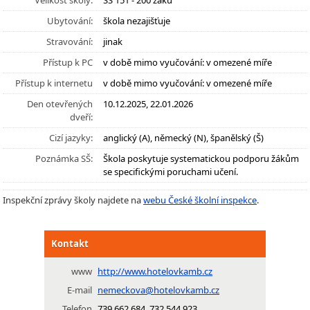
Velikost školy:
SŠ 151 - 200 žáků
Ubytování:
škola nezajišťuje
Stravování:
jinak
Přístup k PC
v době mimo vyučování: v omezené míře
Přístup k internetu
v době mimo vyučování: v omezené míře
Den otevřených
10.12.2025, 22.01.2026
dveří:
Cizí jazyky:
anglický (A), německý (N), španělský (Š)
Poznámka SŠ:
Škola poskytuje systematickou podporu žákům
se specifickými poruchami učení.
Inspekční zprávy školy najdete na
webu České školní inspekce
.
Kontakt
www
http://www.hotelovkamb.cz
E-mail
nemeckova@hotelovkamb.cz
Telefon
739 662 684, 732 544 923