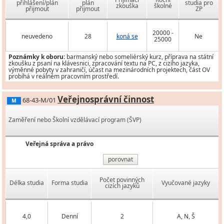
přihlášení/plán
plán
studia pro
zkouška
školné
přijmout
přijmout
ZP
20000 -
neuvedeno
28
koná se
Ne
25000
Poznámky k oboru:
barmanský nebo someliérský kurz, příprava na státní
zkoušku z psaní na klávesnici, zpracování textu na PC, z cizího jazyka,
výměnné pobyty v zahraničí, účast na mezinárodních projektech, část OV
probíhá v reálném pracovním prostředí.
Veřejnosprávní činnost
68-43-M/01
M
Zaměření nebo Školní vzdělávací program (ŠVP)
Veřejná správa a právo
porovnat
Počet povinných
Délka studia
Forma studia
Vyučované jazyky
cizích jazyků
4,0
Denní
2
A, N, Š