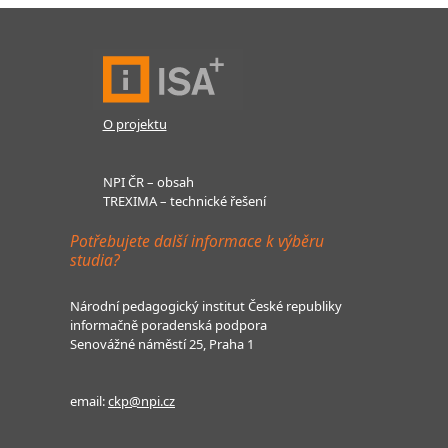
O projektu
NPI ČR – obsah
TREXIMA – technické řešení
Potřebujete další informace k výběru
studia?
Národní pedagogický institut České republiky
informačně poradenská podpora
Senovážné náměstí 25, Praha 1
email:
ckp@npi.cz