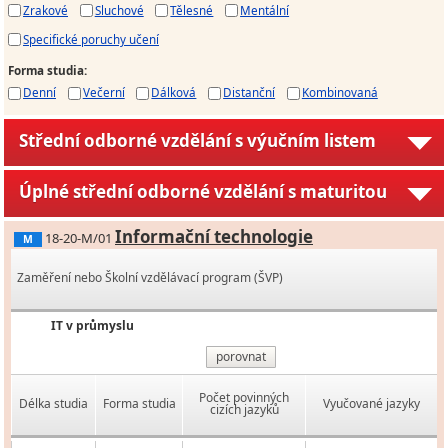
Zrakové
Sluchové
Tělesné
Mentální
Specifické poruchy učení
Forma studia
:
Denní
Večerní
Dálková
Distanční
Kombinovaná
Střední odborné vzdělání s výučním listem
Úplné střední odborné vzdělání s maturitou
Informační technologie
18-20-M/01
M
Zaměření nebo Školní vzdělávací program (ŠVP)
IT v průmyslu
porovnat
Počet povinných
Délka studia
Forma studia
Vyučované jazyky
cizích jazyků