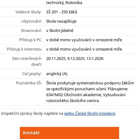
technický, Robotika
Velikost školy:
SŠ 201 - 250 žáků
Ubytování:
škola nezajišťuje
Stravování:
v školní jídelně
Přístup k PC
v době mimo vyučování: v omezené míře
Přístup k internetu
v době mimo vyučování: v omezené míře
Den otevřených
20.11.2025, 9.12.2025, 13.1.2026
dveří:
Cizí jazyky:
anglický (A)
Poznámka SŠ:
Škola poskytuje systematickou podporu žákům
se specifickými poruchami učení. Plánujeme:
6341M02 Obchodní akademie, Vybudování
robotického školicího centra.
Inspekční zprávy školy najdete na
webu České školní inspekce
.
Kontakt