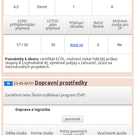
4,0
Denní
1
A
LONI:
LETOS:
Možnost
Přijímací
Roční
přihlášení/plán
plán
studia pro
zkouška
školné
přijmout
přijmout
ZP
57 / 30
30
koná se
0
Ne
Poznámky k oboru:
certifikát ECDL, možnost získat řidičský průkaz
skupiny B (zvýhodněně B), výměnné pobyty v zahraničí, účast na
mezinárodních projektech.
Dopravní prostředky
23-45-M/01
M
Zaměření nebo Školní vzdělávací program (ŠVP)
Doprava a logistika
porovnat
Počet povinných
Délka studia
Forma studia
Vyučované jazyky
cizích jazyků