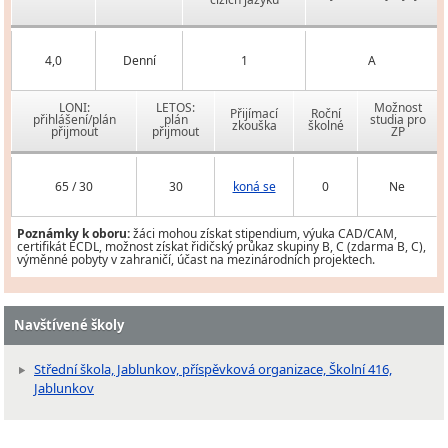
4,0
Denní
1
A
LONI:
LETOS:
Možnost
Přijímací
Roční
přihlášení/plán
plán
studia pro
zkouška
školné
přijmout
přijmout
ZP
65 / 30
30
koná se
0
Ne
Poznámky k oboru:
žáci mohou získat stipendium, výuka CAD/CAM,
certifikát ECDL, možnost získat řidičský průkaz skupiny B, C (zdarma B, C),
výměnné pobyty v zahraničí, účast na mezinárodních projektech.
Navštívené školy
Střední škola, Jablunkov, příspěvková organizace, Školní 416,
Jablunkov