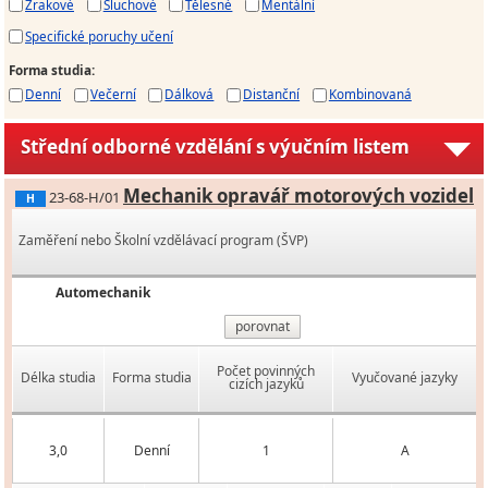
Zrakové
Sluchové
Tělesné
Mentální
Specifické poruchy učení
Forma studia
:
Denní
Večerní
Dálková
Distanční
Kombinovaná
Střední odborné vzdělání s výučním listem
Mechanik opravář motorových vozidel
23-68-H/01
H
Zaměření nebo Školní vzdělávací program (ŠVP)
Automechanik
porovnat
Počet povinných
Délka studia
Forma studia
Vyučované jazyky
cizích jazyků
3,0
Denní
1
A