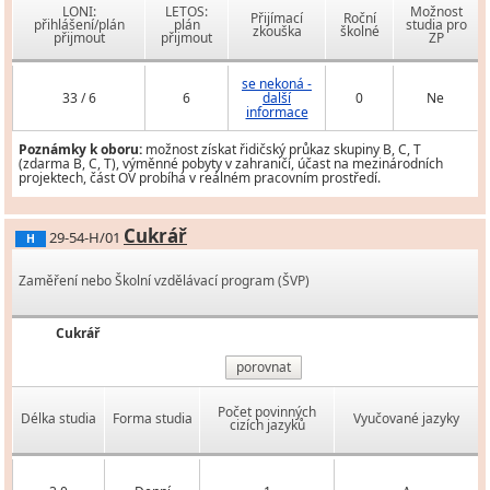
LONI:
LETOS:
Možnost
Přijímací
Roční
přihlášení/plán
plán
studia pro
zkouška
školné
přijmout
přijmout
ZP
se nekoná -
33 / 6
6
další
0
Ne
informace
Poznámky k oboru:
možnost získat řidičský průkaz skupiny B, C, T
(zdarma B, C, T), výměnné pobyty v zahraničí, účast na mezinárodních
projektech, část OV probíhá v reálném pracovním prostředí.
Cukrář
29-54-H/01
H
Zaměření nebo Školní vzdělávací program (ŠVP)
Cukrář
porovnat
Počet povinných
Délka studia
Forma studia
Vyučované jazyky
cizích jazyků