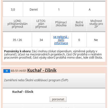
3,0
Denní
1
A
LONI:
LETOS:
Možnost
Přijímací
Roční
přihlášení/plán
plán
studia pro
zkouška
školné
přijmout
přijmout
ZP
se nekoná -
35 / 26
34
další
0
Ne
informace
Poznámky k oboru:
žáci mohou získat stipendium, výměnné pobyty v
zahraničí, účast na mezinárodních projektech, část OV probíhá v reálném
pracovním prostředí, část výuky oborů probíhá mimo obec, kde sídlí škola.
Kuchař - číšník
65-51-H/01
H
Zaměření nebo Školní vzdělávací program (ŠVP)
Kuchař - číšník
porovnat