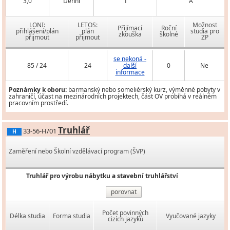
3,0
Denní
1
A
LONI:
LETOS:
Možnost
Přijímací
Roční
přihlášení/plán
plán
studia pro
zkouška
školné
přijmout
přijmout
ZP
se nekoná -
85 / 24
24
další
0
Ne
informace
Poznámky k oboru:
barmanský nebo someliérský kurz, výměnné pobyty v
zahraničí, účast na mezinárodních projektech, část OV probíhá v reálném
pracovním prostředí.
Truhlář
33-56-H/01
H
Zaměření nebo Školní vzdělávací program (ŠVP)
Truhlář pro výrobu nábytku a stavební truhlářství
porovnat
Počet povinných
Délka studia
Forma studia
Vyučované jazyky
cizích jazyků