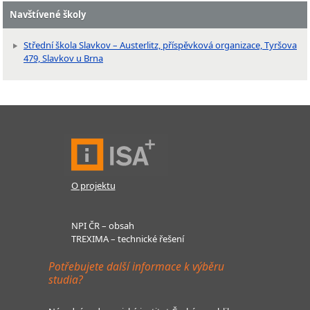
Navštívené školy
Střední škola Slavkov – Austerlitz, příspěvková organizace, Tyršova
479, Slavkov u Brna
O projektu
NPI ČR – obsah
TREXIMA – technické řešení
Potřebujete další informace k výběru
studia?