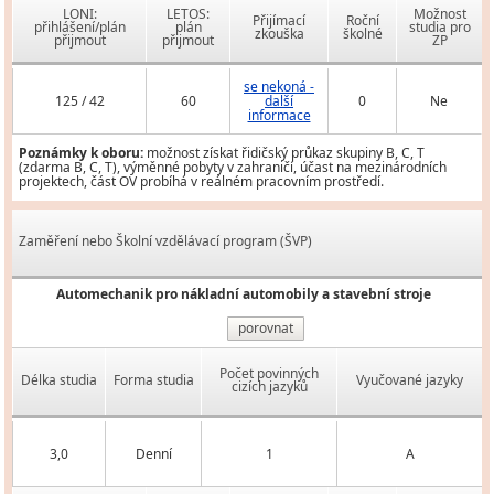
LONI:
LETOS:
Možnost
Přijímací
Roční
přihlášení/plán
plán
studia pro
zkouška
školné
přijmout
přijmout
ZP
se nekoná -
125 / 42
60
další
0
Ne
informace
Poznámky k oboru:
možnost získat řidičský průkaz skupiny B, C, T
(zdarma B, C, T), výměnné pobyty v zahraničí, účast na mezinárodních
projektech, část OV probíhá v reálném pracovním prostředí.
Zaměření nebo Školní vzdělávací program (ŠVP)
Automechanik pro nákladní automobily a stavební stroje
porovnat
Počet povinných
Délka studia
Forma studia
Vyučované jazyky
cizích jazyků
3,0
Denní
1
A