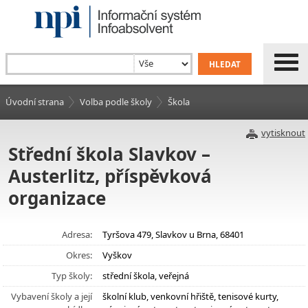
Úvodní strana
Volba podle školy
Škola
vytisknout
Střední škola Slavkov –
Austerlitz, příspěvková
organizace
Adresa:
Tyršova 479, Slavkov u Brna, 68401
Okres:
Vyškov
Typ školy:
střední škola, veřejná
Vybavení školy a její
školní klub, venkovní hřiště, tenisové kurty,