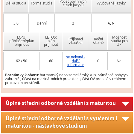
Počet povinných
Délka studia
Forma studia
Vyučované jazyky
cizích jazyků
3,0
Denní
2
A, N
LONI:
LETOS:
Možnost
Přijímací
Roční
přihlášení/plán
plán
studia pro
zkouška
školné
přijmout
přijmout
ZP
se nekoná -
62 / 50
60
další
0
Ne
informace
Poznámky k oboru:
barmanský nebo someliérský kurz, výměnné pobyty v
zahraničí, účast na mezinárodních projektech, část OV probíhá v reálném
pracovním prostředí.
Úplné střední odborné vzdělání s maturitou
Úplné střední odborné vzdělání s vyučením i
maturitou - nástavbové studium