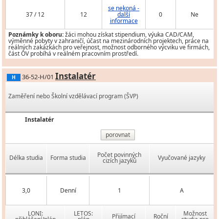
se nekoná -
37 / 12
12
další
0
Ne
informace
Poznámky k oboru:
žáci mohou získat stipendium, výuka CAD/CAM,
výměnné pobyty v zahraničí, účast na mezinárodních projektech, práce na
reálných zakázkách pro veřejnost, možnost odborného výcviku ve firmách,
část OV probíhá v reálném pracovním prostředí.
Instalatér
36-52-H/01
H
Zaměření nebo Školní vzdělávací program (ŠVP)
Instalatér
porovnat
Počet povinných
Délka studia
Forma studia
Vyučované jazyky
cizích jazyků
3,0
Denní
1
A
LONI:
LETOS:
Možnost
Přijímací
Roční