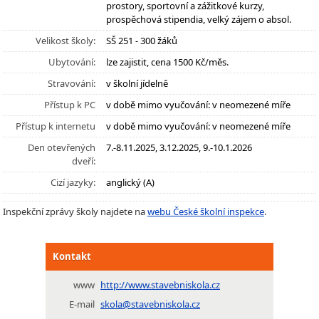
prostory, sportovní a zážitkové kurzy,
prospěchová stipendia, velký zájem o absol.
Velikost školy:
SŠ 251 - 300 žáků
Ubytování:
lze zajistit, cena 1500 Kč/měs.
Stravování:
v školní jídelně
Přístup k PC
v době mimo vyučování: v neomezené míře
Přístup k internetu
v době mimo vyučování: v neomezené míře
Den otevřených
7.-8.11.2025, 3.12.2025, 9.-10.1.2026
dveří:
Cizí jazyky:
anglický (A)
Inspekční zprávy školy najdete na
webu České školní inspekce
.
Kontakt
www
http://www.stavebniskola.cz
E-mail
skola@stavebniskola.cz