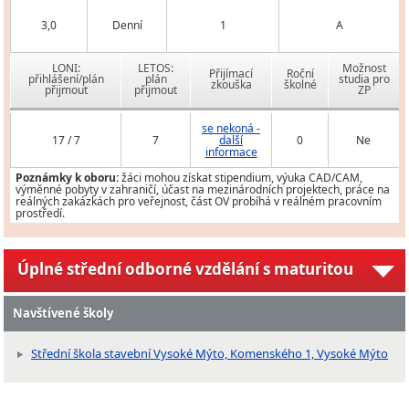
3,0
Denní
1
A
LONI:
LETOS:
Možnost
Přijímací
Roční
přihlášení/plán
plán
studia pro
zkouška
školné
přijmout
přijmout
ZP
se nekoná -
17 / 7
7
další
0
Ne
informace
Poznámky k oboru:
žáci mohou získat stipendium, výuka CAD/CAM,
výměnné pobyty v zahraničí, účast na mezinárodních projektech, práce na
reálných zakázkách pro veřejnost, část OV probíhá v reálném pracovním
prostředí.
Úplné střední odborné vzdělání s maturitou
Navštívené školy
Střední škola stavební Vysoké Mýto, Komenského 1, Vysoké Mýto