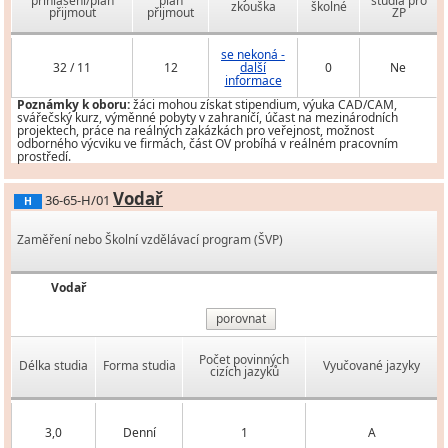
přihlášení/plán
plán
studia pro
zkouška
školné
přijmout
přijmout
ZP
se nekoná -
32 / 11
12
další
0
Ne
informace
Poznámky k oboru:
žáci mohou získat stipendium, výuka CAD/CAM,
svářečský kurz, výměnné pobyty v zahraničí, účast na mezinárodních
projektech, práce na reálných zakázkách pro veřejnost, možnost
odborného výcviku ve firmách, část OV probíhá v reálném pracovním
prostředí.
Vodař
36-65-H/01
H
Zaměření nebo Školní vzdělávací program (ŠVP)
Vodař
porovnat
Počet povinných
Délka studia
Forma studia
Vyučované jazyky
cizích jazyků
3,0
Denní
1
A