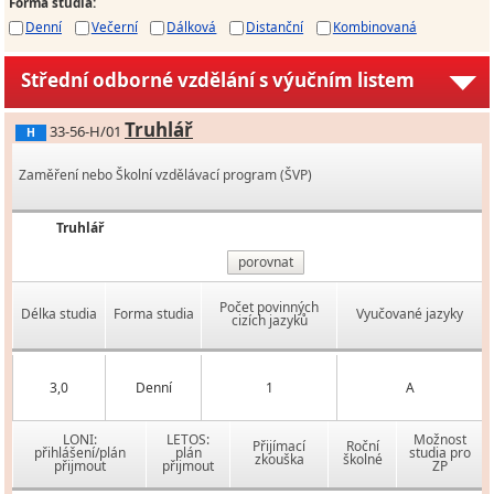
Forma studia
:
Denní
Večerní
Dálková
Distanční
Kombinovaná
Střední odborné vzdělání s výučním listem
Truhlář
33-56-H/01
H
Zaměření nebo Školní vzdělávací program (ŠVP)
Truhlář
porovnat
Počet povinných
Délka studia
Forma studia
Vyučované jazyky
cizích jazyků
3,0
Denní
1
A
LONI:
LETOS:
Možnost
Přijímací
Roční
přihlášení/plán
plán
studia pro
zkouška
školné
přijmout
přijmout
ZP