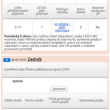
LONI:
LETOS:
Možnost
Přijímací
Roční
přihlášení/plán
plán
studia pro
zkouška
školné
přijmout
přijmout
ZP
se nekoná -
0 / 0
7
další
0
Ne
informace
Poznámky k oboru:
žáci mohou získat stipendium, výuka CAD/CAM,
možnost získat řidičský průkaz skupiny B (zdarma B), výměnné pobyty v
zahraničí, účast na mezinárodních projektech, práce na reálných
zakázkách v rámci údržby vodních toků, část OV probíhá v reálném
pracovním prostředí.
Zedník
36-67-H/01
H
Zaměření nebo Školní vzdělávací program (ŠVP)
Zedník
porovnat
Počet povinných
Délka studia
Forma studia
Vyučované jazyky
cizích jazyků