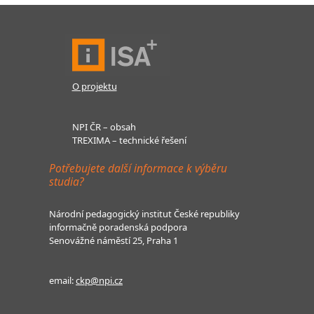
O projektu
NPI ČR – obsah
TREXIMA – technické řešení
Potřebujete další informace k výběru
studia?
Národní pedagogický institut České republiky
informačně poradenská podpora
Senovážné náměstí 25, Praha 1
email:
ckp@npi.cz