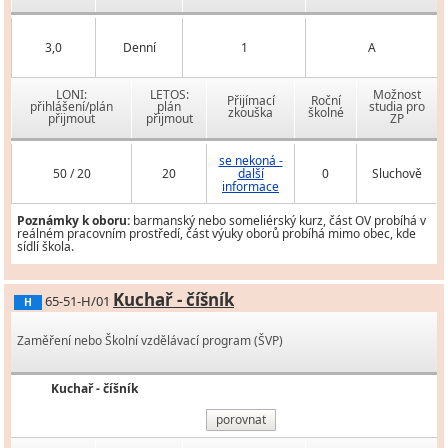
3,0
Denní
1
A
LONI:
LETOS:
Možnost
Přijímací
Roční
přihlášení/plán
plán
studia pro
zkouška
školné
přijmout
přijmout
ZP
se nekoná -
50 / 20
20
další
0
Sluchově
informace
Poznámky k oboru:
barmanský nebo someliérský kurz, část OV probíhá v
reálném pracovním prostředí, část výuky oborů probíhá mimo obec, kde
sídlí škola.
Kuchař - číšník
65-51-H/01
H
Zaměření nebo Školní vzdělávací program (ŠVP)
Kuchař - číšník
porovnat