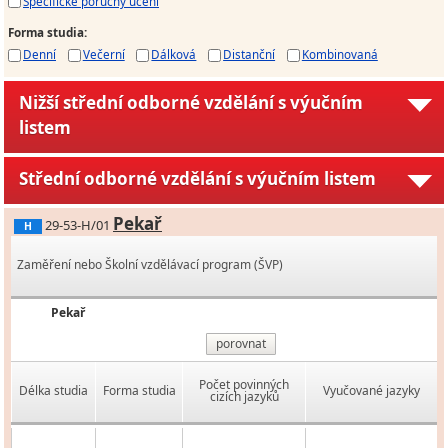
Specifické poruchy učení
Forma studia
:
Denní
Večerní
Dálková
Distanční
Kombinovaná
Nižší střední odborné vzdělání s výučním
listem
Střední odborné vzdělání s výučním listem
Pekař
29-53-H/01
H
Zaměření nebo Školní vzdělávací program (ŠVP)
Pekař
porovnat
Počet povinných
Délka studia
Forma studia
Vyučované jazyky
cizích jazyků