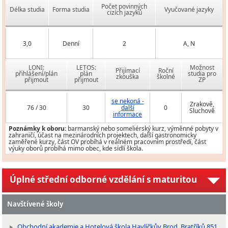
Počet povinných
Délka studia
Forma studia
Vyučované jazyky
cizích jazyků
3,0
Denní
2
A, N
LONI:
LETOS:
Možnost
Přijímací
Roční
přihlášení/plán
plán
studia pro
zkouška
školné
přijmout
přijmout
ZP
se nekoná -
Zrakově,
76 / 30
30
další
0
Sluchově
informace
Poznámky k oboru:
barmanský nebo someliérský kurz, výměnné pobyty v
zahraničí, účast na mezinárodních projektech, další gastronomicky
zaměřené kurzy, část OV probíhá v reálném pracovním prostředí, část
výuky oborů probíhá mimo obec, kde sídlí škola.
Úplné střední odborné vzdělání s maturitou
Navštívené školy
Obchodní akademie a Hotelová škola Havlíčkův Brod, Bratříků 851,