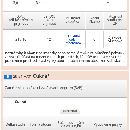
3,0
Denní
1
A
LONI:
LETOS:
Možnost
Přijímací
Roční
přihlášení/plán
plán
studia pro
zkouška
školné
přijmout
přijmout
ZP
se nekoná -
Zrakově,
21 / 10
12
další
0
Sluchově
informace
Poznámky k oboru:
barmanský nebo someliérský kurz, výměnné pobyty v
zahraničí, účast na mezinárodních projektech, část OV probíhá v reálném
pracovním prostředí, část výuky oborů probíhá mimo obec, kde sídlí škola.
Cukrář
29-54-H/01
H
Zaměření nebo Školní vzdělávací program (ŠVP)
Cukrář
porovnat
Počet povinných
Délka studia
Forma studia
Vyučované jazyky
cizích jazyků