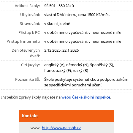
Velikost školy:
SŠ 501 - 550 žáků
Ubytování:
vlastní DM/intern., cena 1500 Kč/měs.
Stravování:
v školní jídelně
Přístup k PC
v době mimo vyučování: v neomezené míře
Přístup k internetu
v době mimo vyučování: v neomezené míře
Den otevřených
3.12.2025, 22.1.2026
dveří:
Cizí jazyky:
anglický (A), německý (N), španělský (Š),
francouzský (F), ruský (R)
Poznámka SŠ:
Škola poskytuje systematickou podporu žákům
se specifickými poruchami učení.
Inspekční zprávy školy najdete na
webu České školní inspekce
.
Kontakt
www
http://www.oahshb.cz