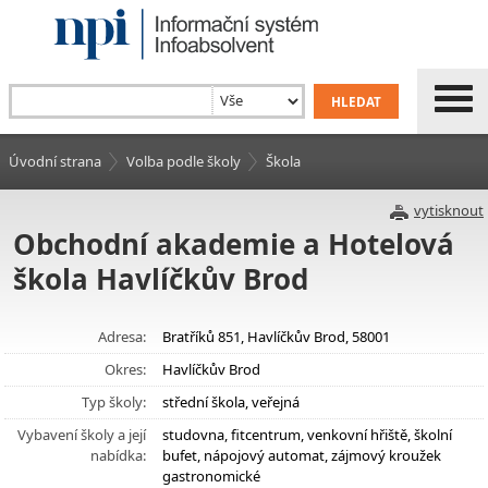
Úvodní strana
Volba podle školy
Škola
vytisknout
Obchodní akademie a Hotelová
škola Havlíčkův Brod
Adresa:
Bratříků 851, Havlíčkův Brod, 58001
Okres:
Havlíčkův Brod
Typ školy:
střední škola, veřejná
Vybavení školy a její
studovna, fitcentrum, venkovní hřiště, školní
nabídka:
bufet, nápojový automat, zájmový kroužek
gastronomické