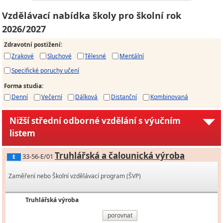
Vzdělávací nabídka školy pro školní rok
2026/2027
Zdravotní postižení
:
Zrakové
Sluchové
Tělesné
Mentální
Specifické poruchy učení
Forma studia
:
Denní
Večerní
Dálková
Distanční
Kombinovaná
Nižší střední odborné vzdělání s výučním
listem
Truhlářská a čalounická výroba
33-56-E/01
E
Zaměření nebo Školní vzdělávací program (ŠVP)
Truhlářská výroba
porovnat