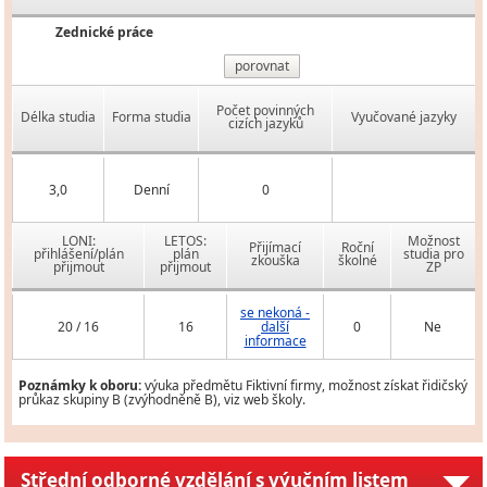
Zednické práce
porovnat
Počet povinných
Délka studia
Forma studia
Vyučované jazyky
cizích jazyků
3,0
Denní
0
LONI:
LETOS:
Možnost
Přijímací
Roční
přihlášení/plán
plán
studia pro
zkouška
školné
přijmout
přijmout
ZP
se nekoná -
20 / 16
16
další
0
Ne
informace
Poznámky k oboru:
výuka předmětu Fiktivní firmy, možnost získat řidičský
průkaz skupiny B (zvýhodněně B), viz web školy.
Střední odborné vzdělání s výučním listem