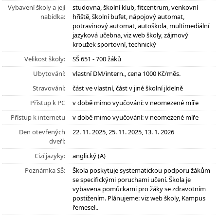
Vybavení školy a její
studovna, školní klub, fitcentrum, venkovní
nabídka:
hřiště, školní bufet, nápojový automat,
potravinový automat, autoškola, multimediální
jazyková učebna, viz web školy, zájmový
kroužek sportovní, technický
Velikost školy:
SŠ 651 - 700 žáků
Ubytování:
vlastní DM/intern., cena 1000 Kč/měs.
Stravování:
část ve vlastní, část v jiné školní jídelně
Přístup k PC
v době mimo vyučování: v neomezené míře
Přístup k internetu
v době mimo vyučování: v neomezené míře
Den otevřených
22. 11. 2025, 25. 11. 2025, 13. 1. 2026
dveří:
Cizí jazyky:
anglický (A)
Poznámka SŠ:
Škola poskytuje systematickou podporu žákům
se specifickými poruchami učení. Škola je
vybavena pomůckami pro žáky se zdravotním
postižením. Plánujeme: viz web školy, Kampus
řemesel..