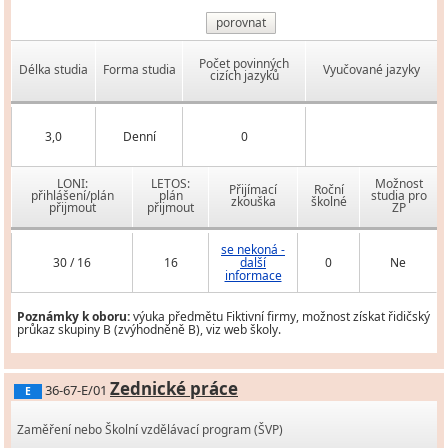
porovnat
Počet povinných
Délka studia
Forma studia
Vyučované jazyky
cizích jazyků
3,0
Denní
0
LONI:
LETOS:
Možnost
Přijímací
Roční
přihlášení/plán
plán
studia pro
zkouška
školné
přijmout
přijmout
ZP
se nekoná -
30 / 16
16
další
0
Ne
informace
Poznámky k oboru:
výuka předmětu Fiktivní firmy, možnost získat řidičský
průkaz skupiny B (zvýhodněně B), viz web školy.
Zednické práce
36-67-E/01
E
Zaměření nebo Školní vzdělávací program (ŠVP)