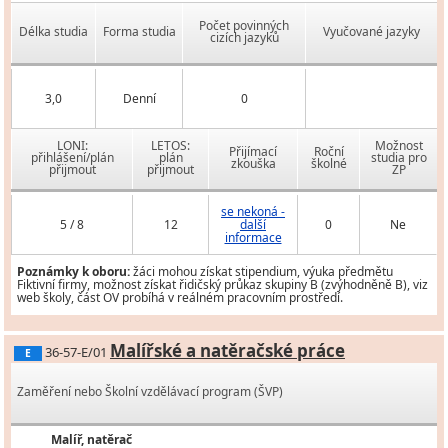
Počet povinných
Délka studia
Forma studia
Vyučované jazyky
cizích jazyků
3,0
Denní
0
LONI:
LETOS:
Možnost
Přijímací
Roční
přihlášení/plán
plán
studia pro
zkouška
školné
přijmout
přijmout
ZP
se nekoná -
5 / 8
12
další
0
Ne
informace
Poznámky k oboru:
žáci mohou získat stipendium, výuka předmětu
Fiktivní firmy, možnost získat řidičský průkaz skupiny B (zvýhodněně B), viz
web školy, část OV probíhá v reálném pracovním prostředí.
Malířské a natěračské práce
36-57-E/01
E
Zaměření nebo Školní vzdělávací program (ŠVP)
Malíř, natěrač