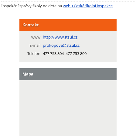
Inspekční zprávy školy najdete na
webu České školní inspekce
.
Kontakt
www
http://www.stsul.cz
E-mail
prokopova@stsul.cz
Telefon
477 753 804, 477 753 800
Mapa