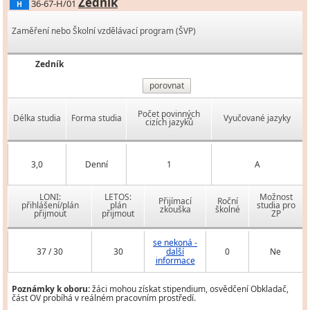
Zedník
36-67-H/01
H
Zaměření nebo Školní vzdělávací program (ŠVP)
Zedník
porovnat
Počet povinných
Délka studia
Forma studia
Vyučované jazyky
cizích jazyků
3,0
Denní
1
A
LONI:
LETOS:
Možnost
Přijímací
Roční
přihlášení/plán
plán
studia pro
zkouška
školné
přijmout
přijmout
ZP
se nekoná -
37 / 30
30
další
0
Ne
informace
Poznámky k oboru:
žáci mohou získat stipendium, osvědčení Obkladač,
část OV probíhá v reálném pracovním prostředí.