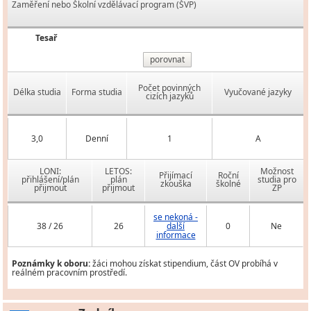
Zaměření nebo Školní vzdělávací program (ŠVP)
Tesař
porovnat
Počet povinných
Délka studia
Forma studia
Vyučované jazyky
cizích jazyků
3,0
Denní
1
A
LONI:
LETOS:
Možnost
Přijímací
Roční
přihlášení/plán
plán
studia pro
zkouška
školné
přijmout
přijmout
ZP
se nekoná -
38 / 26
26
další
0
Ne
informace
Poznámky k oboru:
žáci mohou získat stipendium, část OV probíhá v
reálném pracovním prostředí.