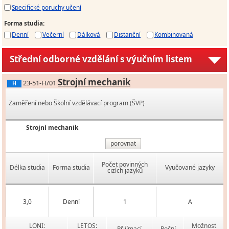
Specifické poruchy učení
Forma studia
:
Denní
Večerní
Dálková
Distanční
Kombinovaná
Střední odborné vzdělání s výučním listem
Strojní mechanik
23-51-H/01
H
Zaměření nebo Školní vzdělávací program (ŠVP)
Strojní mechanik
porovnat
Počet povinných
Délka studia
Forma studia
Vyučované jazyky
cizích jazyků
3,0
Denní
1
A
LONI:
LETOS:
Možnost
Přijímací
Roční