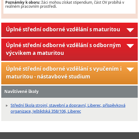
Poznámky k oboru:
žáci mohou získat stipendium, část OV probíhá v
reálném pracovním prostředí.
Úplné střední odborné vzdělání s maturitou
Úplné střední odborné vzdělání s odborným
výcvikem a maturitou
Úplné střední odborné vzdělání s vyučením i
maturitou - nástavbové studium
Navštívené školy
Střední škola strojní, stavební a dopravní, Liberec, příspěvková
organizace, Ještědská 358/106, Liberec