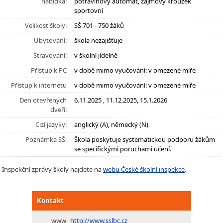
nabídka:
potravinový automat, zájmový kroužek
sportovní
Velikost školy:
SŠ 701 - 750 žáků
Ubytování:
škola nezajišťuje
Stravování:
v školní jídelně
Přístup k PC
v době mimo vyučování: v omezené míře
Přístup k internetu
v době mimo vyučování: v omezené míře
Den otevřených
6.11.2025 , 11.12.2025, 15.1.2026
dveří:
Cizí jazyky:
anglický (A), německý (N)
Poznámka SŠ:
Škola poskytuje systematickou podporu žákům
se specifickými poruchami učení.
Inspekční zprávy školy najdete na
webu České školní inspekce
.
Kontakt
www
http://www.sslbc.cz