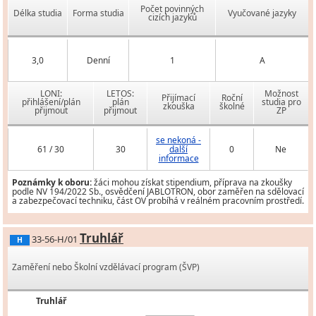
Počet povinných
Délka studia
Forma studia
Vyučované jazyky
cizích jazyků
3,0
Denní
1
A
LONI:
LETOS:
Možnost
Přijímací
Roční
přihlášení/plán
plán
studia pro
zkouška
školné
přijmout
přijmout
ZP
se nekoná -
61 / 30
30
další
0
Ne
informace
Poznámky k oboru:
žáci mohou získat stipendium, příprava na zkoušky
podle NV 194/2022 Sb., osvědčení JABLOTRON, obor zaměřen na sdělovací
a zabezpečovací techniku, část OV probíhá v reálném pracovním prostředí.
Truhlář
33-56-H/01
H
Zaměření nebo Školní vzdělávací program (ŠVP)
Truhlář