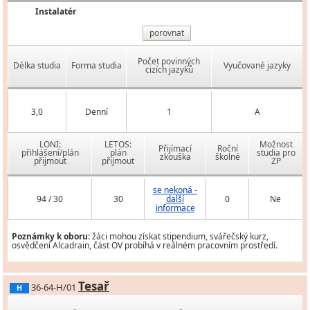
Instalatér
porovnat
Počet povinných
Délka studia
Forma studia
Vyučované jazyky
cizích jazyků
3,0
Denní
1
A
LONI:
LETOS:
Možnost
Přijímací
Roční
přihlášení/plán
plán
studia pro
zkouška
školné
přijmout
přijmout
ZP
se nekoná -
94 / 30
30
další
0
Ne
informace
Poznámky k oboru:
žáci mohou získat stipendium, svářečský kurz,
osvědčení Alcadrain, část OV probíhá v reálném pracovním prostředí.
Tesař
36-64-H/01
H