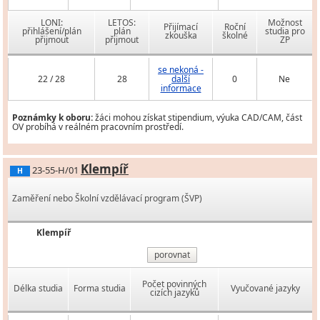
LONI:
LETOS:
Možnost
Přijímací
Roční
přihlášení/plán
plán
studia pro
zkouška
školné
přijmout
přijmout
ZP
se nekoná -
22 / 28
28
další
0
Ne
informace
Poznámky k oboru:
žáci mohou získat stipendium, výuka CAD/CAM, část
OV probíhá v reálném pracovním prostředí.
Klempíř
23-55-H/01
H
Zaměření nebo Školní vzdělávací program (ŠVP)
Klempíř
porovnat
Počet povinných
Délka studia
Forma studia
Vyučované jazyky
cizích jazyků