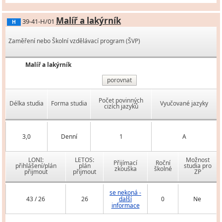
Malíř a lakýrník
39-41-H/01
H
Zaměření nebo Školní vzdělávací program (ŠVP)
Malíř a lakýrník
porovnat
Počet povinných
Délka studia
Forma studia
Vyučované jazyky
cizích jazyků
3,0
Denní
1
A
LONI:
LETOS:
Možnost
Přijímací
Roční
přihlášení/plán
plán
studia pro
zkouška
školné
přijmout
přijmout
ZP
se nekoná -
43 / 26
26
další
0
Ne
informace