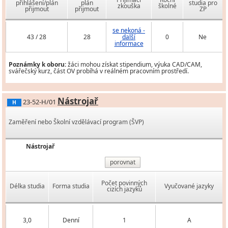
přihlášení/plán
plán
studia pro
zkouška
školné
přijmout
přijmout
ZP
se nekoná -
43 / 28
28
další
0
Ne
informace
Poznámky k oboru:
žáci mohou získat stipendium, výuka CAD/CAM,
svářečský kurz, část OV probíhá v reálném pracovním prostředí.
Nástrojař
23-52-H/01
H
Zaměření nebo Školní vzdělávací program (ŠVP)
Nástrojař
porovnat
Počet povinných
Délka studia
Forma studia
Vyučované jazyky
cizích jazyků
3,0
Denní
1
A