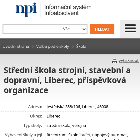
Úvodní strana
Volba podle školy
Škola
vytisknout
Střední škola strojní, stavební a
dopravní, Liberec, příspěvková
organizace
Adresa:
Ještědská 358/106, Liberec, 46008
Okres:
Liberec
Typ školy:
střední škola, veřejná
Vybavení školy a její
fitcentrum, školní bufet, nápojový automat,