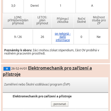
3,0
Denní
1
A
LONI:
LETOS:
Možnost
Přijímací
Roční
přihlášení/plán
plán
studia pro
zkouška
školné
přijmout
přijmout
ZP
se nekoná -
9 / 26
26
další
0
Ne
informace
Poznámky k oboru:
žáci mohou získat stipendium, část OV probíhá v
reálném pracovním prostředí.
Elektromechanik pro zařízení a
26-52-H/01
H
přístroje
Zaměření nebo Školní vzdělávací program (ŠVP)
Elektromechanik pro zařízení a přístroje
porovnat