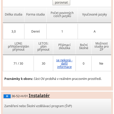
porovnat
Počet povinných
Délka studia
Forma studia
Vyučované jazyky
cizích jazyků
3,0
Denní
1
A
LONI:
LETOS:
Možnost
Přijímací
Roční
přihlášení/plán
plán
studia pro
zkouška
školné
přijmout
přijmout
ZP
se nekoná -
71 / 30
30
další
0
Ne
informace
Poznámky k oboru:
část OV probíhá v reálném pracovním prostředí.
Instalatér
36-52-H/01
H
Zaměření nebo Školní vzdělávací program (ŠVP)