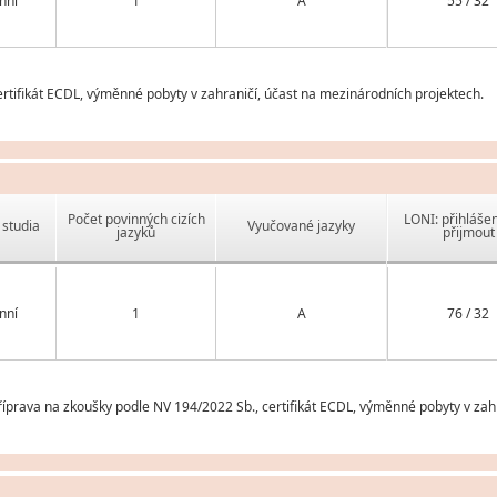
nní
1
A
55 / 32
tifikát ECDL, výměnné pobyty v zahraničí, účast na mezinárodních projektech.
Počet povinných cizích
LONI: přihlášen
studia
Vyučované jazyky
jazyků
přijmout
nní
1
A
76 / 32
prava na zkoušky podle NV 194/2022 Sb., certifikát ECDL, výměnné pobyty v zahr