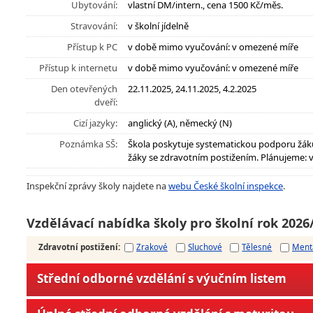
Ubytování:
vlastní DM/intern., cena 1500 Kč/měs.
Stravování:
v školní jídelně
Přístup k PC
v době mimo vyučování: v omezené míře
Přístup k internetu
v době mimo vyučování: v omezené míře
Den otevřených
22.11.2025, 24.11.2025, 4.2.2025
dveří:
Cizí jazyky:
anglický (A), německý (N)
Poznámka SŠ:
Škola poskytuje systematickou podporu žák
žáky se zdravotním postižením. Plánujeme: 
Inspekční zprávy školy najdete na
webu České školní inspekce
.
Vzdělávací nabídka školy pro školní rok 2026
Zdravotní postižení
:
Zrakové
Sluchové
Tělesné
Ment
Střední odborné vzdělání s výučním listem