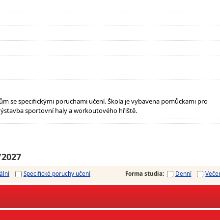
ům se specifickými poruchami učení. Škola je vybavena pomůckami pro
výstavba sportovní haly a workoutového hřiště.
/2027
ální
Specifické poruchy učení
Forma studia
:
Denní
Veče