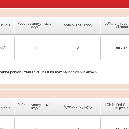
Počet povinných cizích
LONI: přihlášen
studia
Vyučované jazyky
jazyků
přijmout
nní
1
A
80 / 32
měnné pobyty v zahraničí, účast na mezinárodních projektech.
Počet povinných cizích
LONI: přihlášen
studia
Vyučované jazyky
jazyků
přijmout