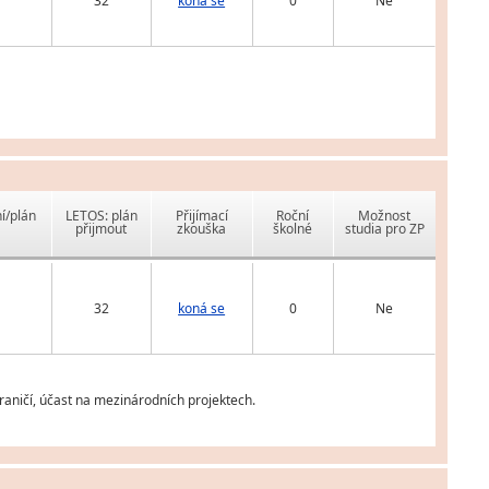
32
koná se
0
Ne
í/plán
LETOS: plán
Přijímací
Roční
Možnost
přijmout
zkouška
školné
studia pro ZP
32
koná se
0
Ne
aničí, účast na mezinárodních projektech.