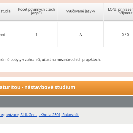
Počet povinných cizích
LONI: přihlášen
studia
Vyučované jazyky
jazyků
přijmout
nní
1
A
0 / 0
měnné pobyty v zahraničí, účast na mezinárodních projektech.
aturitou - nástavbové studium
ganizace, Sídl. Gen. J. Kholla 2501, Rakovník