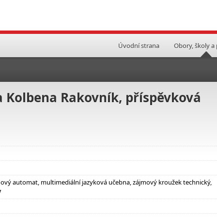
Úvodní strana
Obory, školy a
a Kolbena Rakovník, příspěvková
nový automat, multimediální jazyková učebna, zájmový kroužek technický,
y