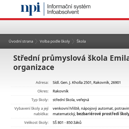
Úvodní strana
Volba podle školy
Škola
Střední průmyslová škola Emil
organizace
Adresa:
Sídl. Gen. J. Kholla 2501, Rakovník, 26901
Okres:
Rakovník
Typ školy:
střední škola, veřejná
Vybavení školy a její
venkovní hřiště, nápojový automat, potravi
nabídka:
matematický,
bezbariérové prostředí škol
Velikost školy:
SŠ 801 - 850 žáků