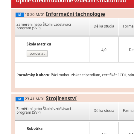
Úplné střední odborné vzdělání s maturitou
Informační technologie
18-20-M/01
M
Zaměření nebo Školní vzdělávací
Délka studia
Forma 
program (ŠVP)
Škola Matrixu
4,0
De
porovnat
Poznámky k oboru:
žáci mohou získat stipendium, certifikát ECDL, vý
Strojírenství
23-41-M/01
M
Zaměření nebo Školní vzdělávací
Délka studia
Forma 
program (ŠVP)
Robotika