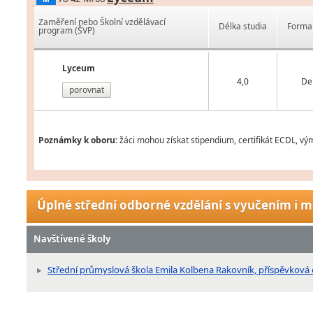
Zaměření nebo Školní vzdělávací
Délka studia
Forma 
program (ŠVP)
Lyceum
4,0
De
porovnat
Poznámky k oboru:
žáci mohou získat stipendium, certifikát ECDL, vý
Úplné střední odborné vzdělání s vyučením i m
Navštívené školy
Střední průmyslová škola Emila Kolbena Rakovník, příspěvková or