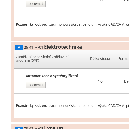
4,0
De
porovnat
Poznámky k oboru:
žáci mohou získat stipendium, výuka CAD/CAM, cer
Elektrotechnika
26-41-M/01
M
Zaměření nebo Školní vzdělávací
Délka studia
Forma 
program (ŠVP)
Automatizace a systémy řízení
4,0
De
porovnat
Poznámky k oboru:
žáci mohou získat stipendium, výuka CAD/CAM, pří
Lyceum
78-42-M/08
M