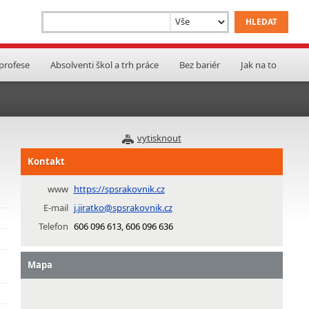
 profese
Absolventi škol a trh práce
Bez bariér
Jak na to
vytisknout
Kontakt
www
https://spsrakovnik.cz
E-mail
j.jiratko@spsrakovnik.cz
Telefon
606 096 613, 606 096 636
Mapa