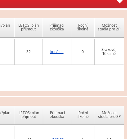
í/plán
LETOS: plán
Přijímací
Roční
Možnost
přijmout
zkouška
školné
studia pro ZP
Zrakově,
32
koná se
0
Tělesně
í/plán
LETOS: plán
Přijímací
Roční
Možnost
přijmout
zkouška
školné
studia pro ZP