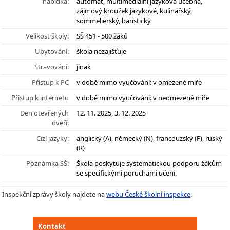
nabídka:
automat, multimediální jazyková učebna,
zájmový kroužek jazykové, kulinářský,
sommelierský, baristický
Velikost školy:
SŠ 451 - 500 žáků
Ubytování:
škola nezajišťuje
Stravování:
jinak
Přístup k PC
v době mimo vyučování: v omezené míře
Přístup k internetu
v době mimo vyučování: v neomezené míře
Den otevřených
12. 11. 2025, 3. 12. 2025
dveří:
Cizí jazyky:
anglický (A), německý (N), francouzský (F), ruský
(R)
Poznámka SŠ:
Škola poskytuje systematickou podporu žákům
se specifickými poruchami učení.
Inspekční zprávy školy najdete na
webu České školní inspekce
.
Kontakt