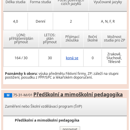
Počet povinných
Délka studia
Forma studia
Vyučované jazyky
cizích jazyků
4,0
Denní
2
A, N, F, R
LONI:
LETOS:
Přijímací
Roční
Možnost
přihlášení/plán
plán
zkouška
školné
studia pro ZP
přijmout
přijmout
Zrakově,
164 / 30
30
koná se
0
Sluchově,
Tělesně
Poznámky k oboru:
výuka předmětu Fiktivní firmy, ZP: záleží na stupni
postižení, posudku z PPP/SPC a lékařském doporučení.
Předškolní a mimoškolní pedagogika
75-31-M/01
M
Zaměření nebo Školní vzdělávací program (ŠVP)
Předškolní a mimoškolní pedagogika
porovnat