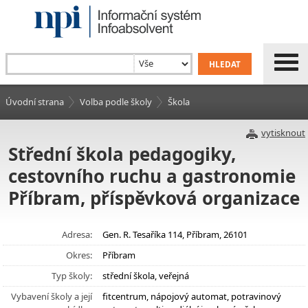
Úvodní strana
Volba podle školy
Škola
vytisknout
Střední škola pedagogiky,
cestovního ruchu a gastronomie
Příbram, příspěvková organizace
Adresa:
Gen. R. Tesaříka 114, Příbram, 26101
Okres:
Příbram
Typ školy:
střední škola, veřejná
Vybavení školy a její
fitcentrum, nápojový automat, potravinový