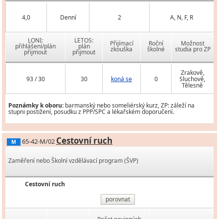
4,0
Denní
2
A, N, F, R
LONI:
LETOS:
Přijímací
Roční
Možnost
přihlášení/plán
plán
zkouška
školné
studia pro ZP
přijmout
přijmout
Zrakově,
93 / 30
30
koná se
0
Sluchově,
Tělesně
Poznámky k oboru:
barmanský nebo someliérský kurz, ZP: záleží na
stupni postižení, posudku z PPP/SPC a lékařském doporučení.
Cestovní ruch
65-42-M/02
M
Zaměření nebo Školní vzdělávací program (ŠVP)
Cestovní ruch
porovnat