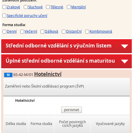
Zdravotní postižení
:
Zrakové
Sluchové
Tělesné
Mentální
Specifické poruchy učení
Forma studia
:
Denní
Večerní
Dálková
Distanční
Kombinovaná
Střední odborné vzdělání s výučním listem
Úplné střední odborné vzdělání s maturitou
Hotelnictví
65-42-M/01
M
Zaměření nebo Školní vzdělávací program (ŠVP)
Hotelnictví
porovnat
Počet povinných
Délka studia
Forma studia
Vyučované jazyky
cizích jazyků