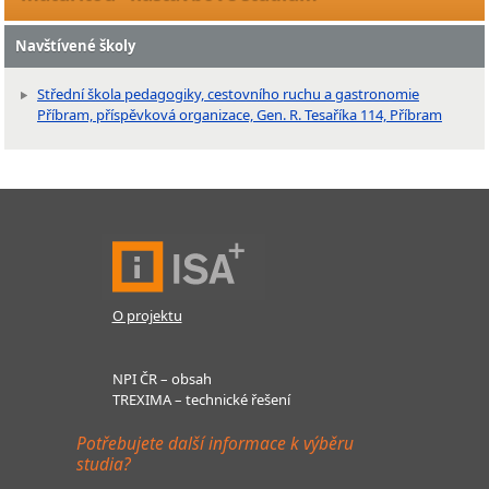
Navštívené školy
Střední škola pedagogiky, cestovního ruchu a gastronomie
Příbram, příspěvková organizace, Gen. R. Tesaříka 114, Příbram
O projektu
NPI ČR – obsah
TREXIMA – technické řešení
Potřebujete další informace k výběru
studia?