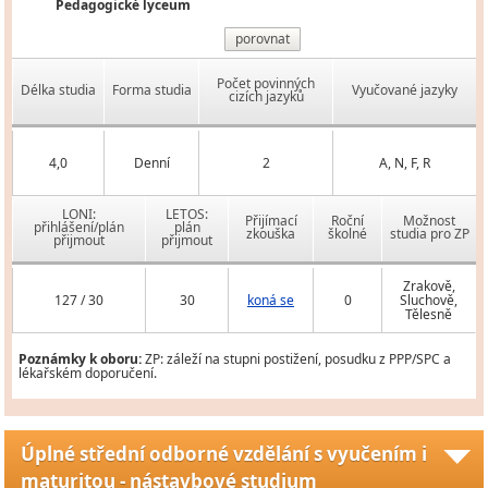
Pedagogické lyceum
porovnat
Počet povinných
Délka studia
Forma studia
Vyučované jazyky
cizích jazyků
4,0
Denní
2
A, N, F, R
LONI:
LETOS:
Přijímací
Roční
Možnost
přihlášení/plán
plán
zkouška
školné
studia pro ZP
přijmout
přijmout
Zrakově,
127 / 30
30
koná se
0
Sluchově,
Tělesně
Poznámky k oboru:
ZP: záleží na stupni postižení, posudku z PPP/SPC a
lékařském doporučení.
Úplné střední odborné vzdělání s vyučením i
maturitou - nástavbové studium