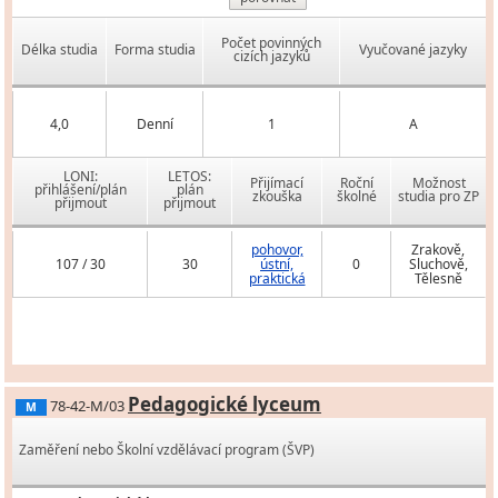
Počet povinných
Délka studia
Forma studia
Vyučované jazyky
cizích jazyků
4,0
Denní
1
A
LONI:
LETOS:
Přijímací
Roční
Možnost
přihlášení/plán
plán
zkouška
školné
studia pro ZP
přijmout
přijmout
pohovor,
Zrakově,
107 / 30
30
ústní,
0
Sluchově,
praktická
Tělesně
Pedagogické lyceum
78-42-M/03
M
Zaměření nebo Školní vzdělávací program (ŠVP)