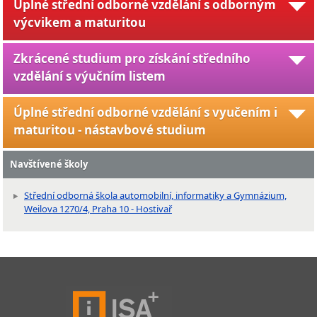
Úplné střední odborné vzdělání s odborným
výcvikem a maturitou
Zkrácené studium pro získání středního
vzdělání s výučním listem
Úplné střední odborné vzdělání s vyučením i
maturitou - nástavbové studium
Navštívené školy
Střední odborná škola automobilní, informatiky a Gymnázium,
Weilova 1270/4, Praha 10 - Hostivař