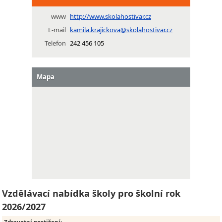
www
http://www.skolahostivar.cz
E-mail
kamila.krajickova@skolahostivar.cz
Telefon
242 456 105
Mapa
Vzdělávací nabídka školy pro školní rok
2026/2027