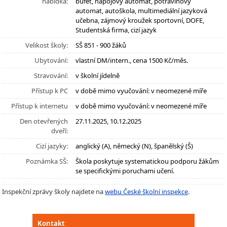
nabídka:
bufet, nápojový automat, potravinový
automat, autoškola, multimediální jazyková
učebna, zájmový kroužek sportovní, DOFE,
Studentská firma, cizí jazyk
Velikost školy:
SŠ 851 - 900 žáků
Ubytování:
vlastní DM/intern., cena 1500 Kč/měs.
Stravování:
v školní jídelně
Přístup k PC
v době mimo vyučování: v neomezené míře
Přístup k internetu
v době mimo vyučování: v neomezené míře
Den otevřených
27.11.2025, 10.12.2025
dveří:
Cizí jazyky:
anglický (A), německý (N), španělský (Š)
Poznámka SŠ:
Škola poskytuje systematickou podporu žákům
se specifickými poruchami učení.
Inspekční zprávy školy najdete na
webu České školní inspekce
.
Kontakt