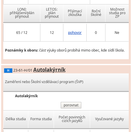
LONI:
LETOS:
Možnost
Přijímací
Roční
přihlášení/plán
plán
studia pro
zkouška
školné
přijmout
přijmout
ZP
65 / 12
12
pohovor
0
Ne
Poznámky k oboru:
část výuky oborů probíhá mimo obec, kde sídlí škola.
Autolakýrník
23-61-H/01
H
Zaměření nebo Školní vzdělávací program (ŠVP)
Autolakýrník
porovnat
Počet povinných
Délka studia
Forma studia
Vyučované jazyky
cizích jazyků