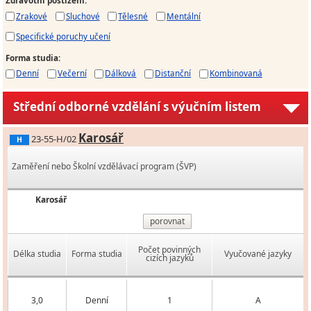
Zdravotní postižení
:
Zrakové
Sluchové
Tělesné
Mentální
Specifické poruchy učení
Forma studia
:
Denní
Večerní
Dálková
Distanční
Kombinovaná
Střední odborné vzdělání s výučním listem
Karosář
23-55-H/02
H
Zaměření nebo Školní vzdělávací program (ŠVP)
Karosář
porovnat
Počet povinných
Délka studia
Forma studia
Vyučované jazyky
cizích jazyků
3,0
Denní
1
A