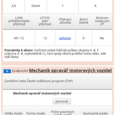
3,0
Denní
1
A
LONI:
LETOS:
Možnost
Přijímací
Roční
přihlášení/plán
plán
studia pro
zkouška
školné
přijmout
přijmout
ZP
69 / 12
12
pohovor
0
Ne
Poznámky k oboru:
možnost získat řidičský průkaz skupiny A, B, C
(zdarma A, B, zvýhodněně C), část výuky oborů probíhá mimo obec, kde
sídlí škola.
Mechanik opravář motorových vozidel
23-68-H/01
H
Zaměření nebo Školní vzdělávací program (ŠVP)
Mechanik opravář motorových vozidel
porovnat
Počet povinných
Délka studia
Forma studia
Vyučované jazyky
cizích jazyků