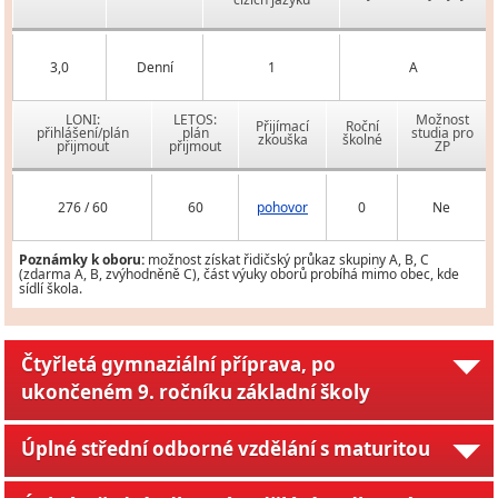
3,0
Denní
1
A
LONI:
LETOS:
Možnost
Přijímací
Roční
přihlášení/plán
plán
studia pro
zkouška
školné
přijmout
přijmout
ZP
276 / 60
60
pohovor
0
Ne
Poznámky k oboru:
možnost získat řidičský průkaz skupiny A, B, C
(zdarma A, B, zvýhodněně C), část výuky oborů probíhá mimo obec, kde
sídlí škola.
Čtyřletá gymnaziální příprava, po
ukončeném 9. ročníku základní školy
Úplné střední odborné vzdělání s maturitou