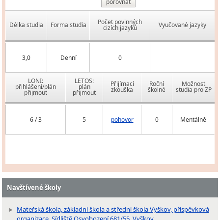
porovnat
Počet povinných
Délka studia
Forma studia
Vyučované jazyky
cizích jazyků
3,0
Denní
0
LONI:
LETOS:
Přijímací
Roční
Možnost
přihlášení/plán
plán
zkouška
školné
studia pro ZP
přijmout
přijmout
6 / 3
5
pohovor
0
Mentálně
Navštívené školy
Mateřská škola, základní škola a střední škola Vyškov, příspěvková
organizace, Sídliště Osvobození 681/55, Vyškov