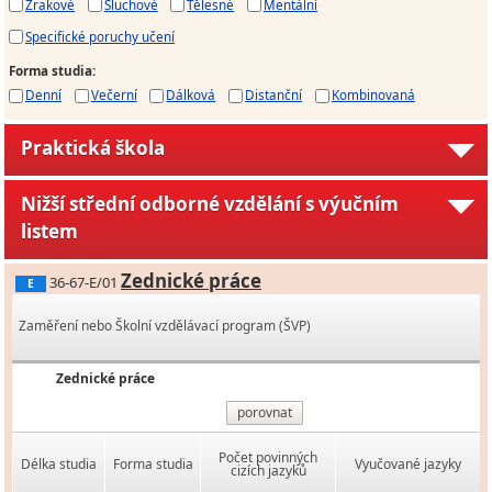
Zrakové
Sluchové
Tělesné
Mentální
Specifické poruchy učení
Forma studia
:
Denní
Večerní
Dálková
Distanční
Kombinovaná
Praktická škola
Nižší střední odborné vzdělání s výučním
listem
Zednické práce
36-67-E/01
E
Zaměření nebo Školní vzdělávací program (ŠVP)
Zednické práce
porovnat
Počet povinných
Délka studia
Forma studia
Vyučované jazyky
cizích jazyků