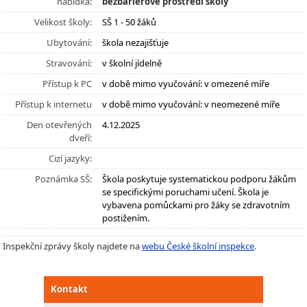
nabídka:
bezbariérové prostředí školy
Velikost školy:
SŠ 1 - 50 žáků
Ubytování:
škola nezajišťuje
Stravování:
v školní jídelně
Přístup k PC
v době mimo vyučování: v omezené míře
Přístup k internetu
v době mimo vyučování: v neomezené míře
Den otevřených
4.12.2025
dveří:
Cizí jazyky:
Poznámka SŠ:
Škola poskytuje systematickou podporu žákům
se specifickými poruchami učení. Škola je
vybavena pomůckami pro žáky se zdravotním
postižením.
Inspekční zprávy školy najdete na
webu České školní inspekce
.
Kontakt