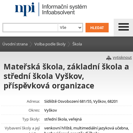
Úvodní strana
Volba podle školy
Škola
vytisknout
Mateřská škola, základní škola a
střední škola Vyškov,
příspěvková organizace
Adresa:
Sídliště Osvobození 681/55, Vyškov, 68201
Okres:
Vyškov
Typ školy:
střední škola, veřejná
Vybavení školy a její
venkovní hřiště, multimediální jazyková učebna,