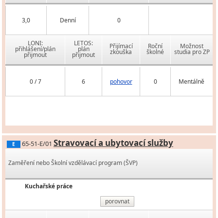
3,0
Denní
0
LONI:
LETOS:
Přijímací
Roční
Možnost
přihlášení/plán
plán
zkouška
školné
studia pro ZP
přijmout
přijmout
0 / 7
6
pohovor
0
Mentálně
Stravovací a ubytovací služby
65-51-E/01
E
Zaměření nebo Školní vzdělávací program (ŠVP)
Kuchařské práce
porovnat