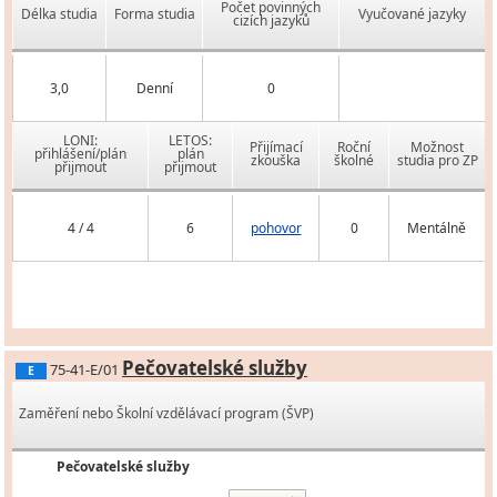
Počet povinných
Délka studia
Forma studia
Vyučované jazyky
cizích jazyků
3,0
Denní
0
LONI:
LETOS:
Přijímací
Roční
Možnost
přihlášení/plán
plán
zkouška
školné
studia pro ZP
přijmout
přijmout
4 / 4
6
pohovor
0
Mentálně
Pečovatelské služby
75-41-E/01
E
Zaměření nebo Školní vzdělávací program (ŠVP)
Pečovatelské služby