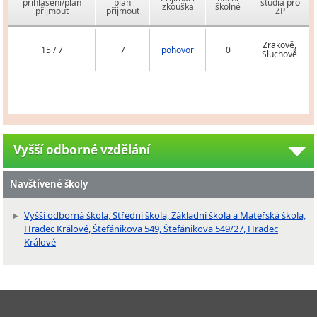
přihlášení/plán
plán
studia pro
zkouška
školné
přijmout
přijmout
ZP
Zrakově,
15 / 7
7
pohovor
0
Sluchově
Vyšší odborné vzdělání
Navštívené školy
Vyšší odborná škola, Střední škola, Základní škola a Mateřská škola,
Hradec Králové, Štefánikova 549, Štefánikova 549/27, Hradec
Králové