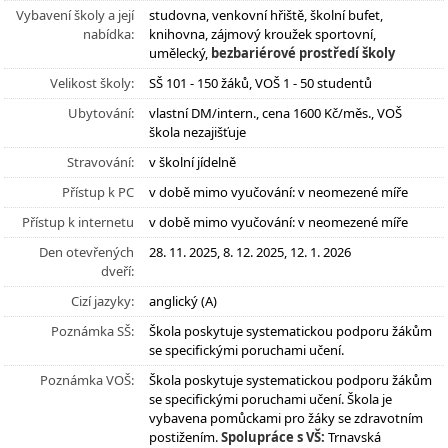
Vybavení školy a její
studovna, venkovní hřiště, školní bufet,
nabídka:
knihovna, zájmový kroužek sportovní,
umělecký,
bezbariérové prostředí školy
Velikost školy:
SŠ 101 - 150 žáků, VOŠ 1 - 50 studentů
Ubytování:
vlastní DM/intern., cena 1600 Kč/měs., VOŠ
škola nezajišťuje
Stravování:
v školní jídelně
Přístup k PC
v době mimo vyučování: v neomezené míře
Přístup k internetu
v době mimo vyučování: v neomezené míře
Den otevřených
28. 11. 2025, 8. 12. 2025, 12. 1. 2026
dveří:
Cizí jazyky:
anglický (A)
Poznámka SŠ:
Škola poskytuje systematickou podporu žákům
se specifickými poruchami učení.
Poznámka VOŠ:
Škola poskytuje systematickou podporu žákům
se specifickými poruchami učení. Škola je
vybavena pomůckami pro žáky se zdravotním
postižením.
Spolupráce s VŠ:
Trnavská