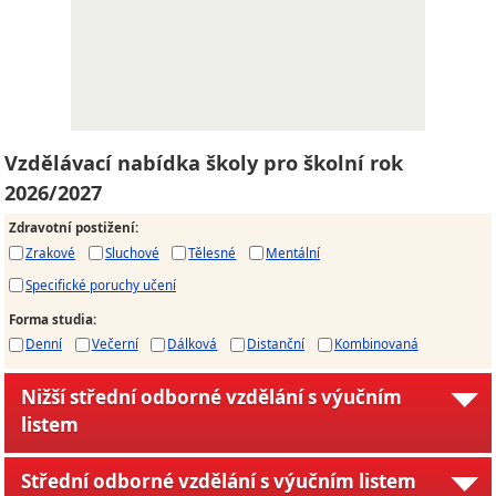
Vzdělávací nabídka školy pro školní rok
2026/2027
Zdravotní postižení
:
Zrakové
Sluchové
Tělesné
Mentální
Specifické poruchy učení
Forma studia
:
Denní
Večerní
Dálková
Distanční
Kombinovaná
Nižší střední odborné vzdělání s výučním
listem
Střední odborné vzdělání s výučním listem