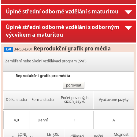
Úplné střední odborné vzdělání s maturitou
Úplné střední odborné vzdělání s odborným
výcvikem a maturitou
Reprodukční grafik pro média
34-53-L/01
L/0
Zaměření nebo Školní vzdělávací program (ŠVP)
Reprodukční grafik pro média
porovnat
Počet povinných
Délka studia
Forma studia
Vyučované jazyky
cizích jazyků
4,0
Denní
1
A
LONI:
LETOS:
Možnost
Přijímací
Roční