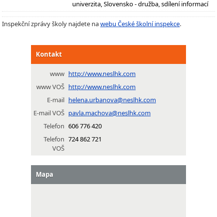
univerzita, Slovensko - družba, sdílení informací
Inspekční zprávy školy najdete na
webu České školní inspekce
.
Kontakt
www
http://www.neslhk.com
www VOŠ
http://www.neslhk.com
E-mail
helena.urbanova@neslhk.com
E-mail VOŠ
pavla.machova@neslhk.com
Telefon
606 776 420
Telefon
724 862 721
VOŠ
Mapa