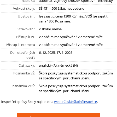
nabídka:
automat, zájmový kroužek sportovní, technický
Velikost školy:
SŠ 451 - 500 žáků, neuvedeno
Ubytování:
lze zajistit, cena 1300 Kč/měs., VOŠ lze zajistit,
cena 1300 Kč za měs.
Stravování:
v školní jídelně
Přístup k PC
v době mimo vyučování: v omezené míře
Přístup k internetu
v době mimo vyučování: v omezené míře
Den otevřených
6. 12. 2025, 17. 1. 2026
dveří:
Cizí jazyky:
anglický (A), německý (N)
Poznámka SŠ:
Škola poskytuje systematickou podporu žákům
se specifickými poruchami učení.
Poznámka VOŠ:
Škola poskytuje systematickou podporu žákům
se specifickými poruchami učení.
Inspekční zprávy školy najdete na
webu České školní inspekce
.