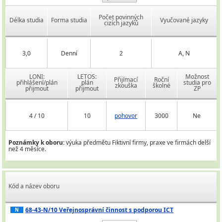
Počet povinných
Délka studia
Forma studia
Vyučované jazyky
cizích jazyků
3,0
Denní
2
A, N
LONI:
LETOS:
Možnost
Přijímací
Roční
přihlášení/plán
plán
studia pro
zkouška
školné
přijmout
přijmout
ZP
4 / 10
10
pohovor
3000
Ne
Poznámky k oboru:
výuka předmětu Fiktivní firmy, praxe ve firmách delší
než 4 měsíce.
Kód a název oboru
68-43-N/10 Veřejnosprávní činnost s podporou ICT
N