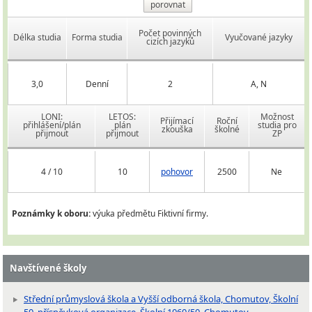
porovnat
Počet povinných
Délka studia
Forma studia
Vyučované jazyky
cizích jazyků
3,0
Denní
2
A, N
LONI:
LETOS:
Možnost
Přijímací
Roční
přihlášení/plán
plán
studia pro
zkouška
školné
přijmout
přijmout
ZP
4 / 10
10
pohovor
2500
Ne
Poznámky k oboru:
výuka předmětu Fiktivní firmy.
Navštívené školy
Střední průmyslová škola a Vyšší odborná škola, Chomutov, Školní