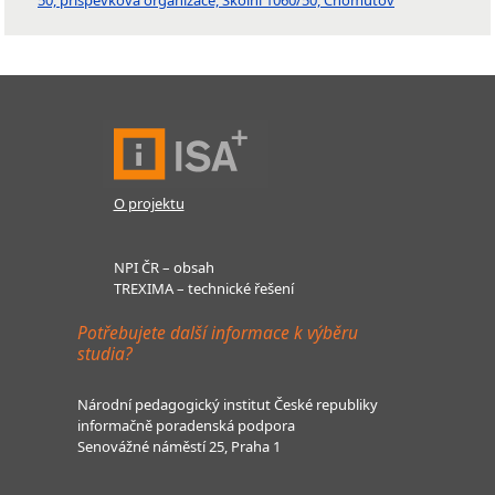
50, příspěvková organizace, Školní 1060/50, Chomutov
O projektu
NPI ČR – obsah
TREXIMA – technické řešení
Potřebujete další informace k výběru
studia?
Národní pedagogický institut České republiky
informačně poradenská podpora
Senovážné náměstí 25, Praha 1