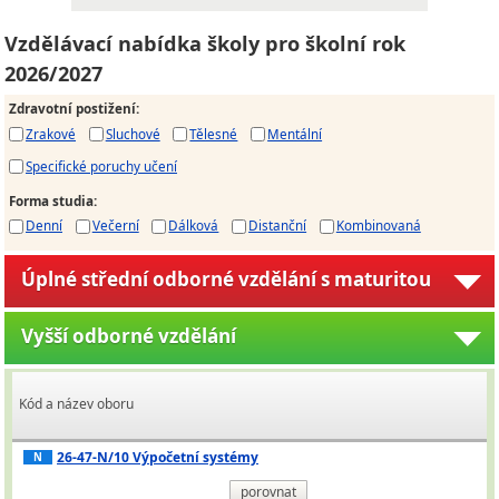
Vzdělávací nabídka školy pro školní rok
2026/2027
Zdravotní postižení
:
Zrakové
Sluchové
Tělesné
Mentální
Specifické poruchy učení
Forma studia
:
Denní
Večerní
Dálková
Distanční
Kombinovaná
Úplné střední odborné vzdělání s maturitou
Vyšší odborné vzdělání
Kód a název oboru
26-47-N/10 Výpočetní systémy
N
porovnat