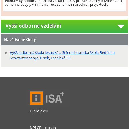
Poznámky k oboru:
možnost získat řidičský průkaz skupiny B (zdarma B),
výměnné pobyty v zahraničí, účast na mezinárodních projektech.
Vyšší odborné vzdělání
Navštívené školy
Vyšší odborná škola lesnická a Střední lesnická škola Bedřicha
Schwarzenberga, Písek, Lesnická 55
O projektu
NPI ČR – obsah