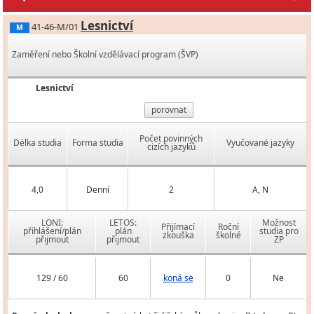
Lesnictví
41-46-M/01
M
Zaměření nebo Školní vzdělávací program (ŠVP)
Lesnictví
porovnat
Počet povinných
Délka studia
Forma studia
Vyučované jazyky
cizích jazyků
4,0
Denní
2
A, N
LONI:
LETOS:
Možnost
Přijímací
Roční
přihlášení/plán
plán
studia pro
zkouška
školné
přijmout
přijmout
ZP
129 / 60
60
koná se
0
Ne