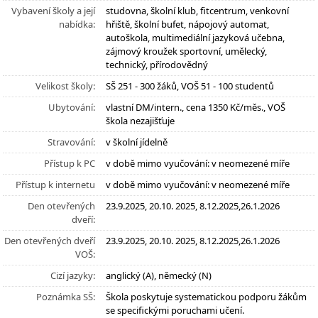
Vybavení školy a její
studovna, školní klub, fitcentrum, venkovní
nabídka:
hřiště, školní bufet, nápojový automat,
autoškola, multimediální jazyková učebna,
zájmový kroužek sportovní, umělecký,
technický, přírodovědný
Velikost školy:
SŠ 251 - 300 žáků, VOŠ 51 - 100 studentů
Ubytování:
vlastní DM/intern., cena 1350 Kč/měs., VOŠ
škola nezajišťuje
Stravování:
v školní jídelně
Přístup k PC
v době mimo vyučování: v neomezené míře
Přístup k internetu
v době mimo vyučování: v neomezené míře
Den otevřených
23.9.2025, 20.10. 2025, 8.12.2025,26.1.2026
dveří:
Den otevřených dveří
23.9.2025, 20.10. 2025, 8.12.2025,26.1.2026
VOŠ:
Cizí jazyky:
anglický (A), německý (N)
Poznámka SŠ:
Škola poskytuje systematickou podporu žákům
se specifickými poruchami učení.