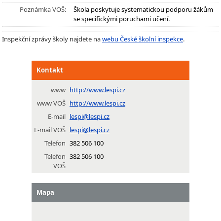
Poznámka VOŠ:
Škola poskytuje systematickou podporu žákům
se specifickými poruchami učení.
Inspekční zprávy školy najdete na
webu České školní inspekce
.
Kontakt
www
http://www.lespi.cz
www VOŠ
http://www.lespi.cz
E-mail
lespi@lespi.cz
E-mail VOŠ
lespi@lespi.cz
Telefon
382 506 100
Telefon
382 506 100
VOŠ
Mapa