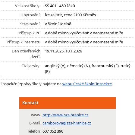
Velikost školy:
SŠ 401 - 450 žáků
Ubytování:
lze zajistit, cena 2100 Kč/měs.
Stravování:
v školní jídelně
Přístup k PC
v době mimo vyučování: v neomezené míře
Přístup k internetu
v době mimo vyučování: v neomezené míře
Den otevřených
19.11.2025, 10.1.2026
dveří:
Cizí jazyky:
anglický (A), německý (N), francouzský (F), ruský
(R)
Inspekční zprávy školy najdete na
webu České školní inspekce
.
Kontakt
www
http://www.szs-hranice.cz
E-mail
camborova@szs-hranice.cz
Telefon
607 052 390