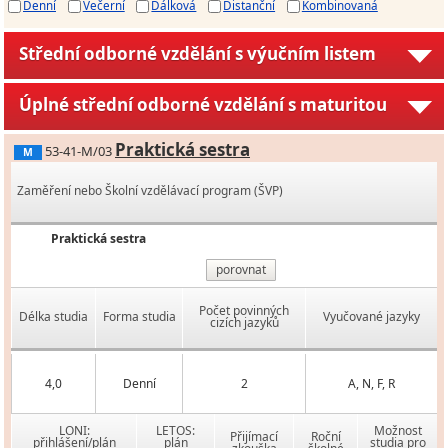
Denní
Večerní
Dálková
Distanční
Kombinovaná
Střední odborné vzdělání s výučním listem
Úplné střední odborné vzdělání s maturitou
Praktická sestra
53-41-M/03
M
Zaměření nebo Školní vzdělávací program (ŠVP)
Praktická sestra
porovnat
Počet povinných
Délka studia
Forma studia
Vyučované jazyky
cizích jazyků
4,0
Denní
2
A, N, F, R
LONI:
LETOS:
Možnost
Přijímací
Roční
přihlášení/plán
plán
studia pro