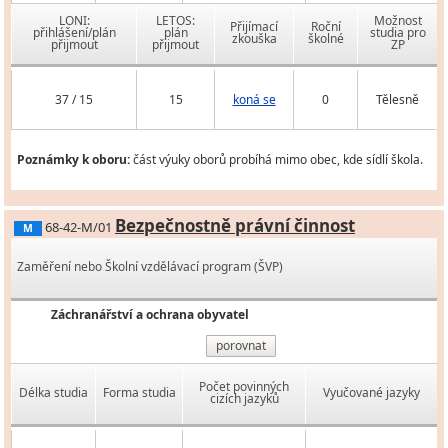
LONI:
LETOS:
Možnost
Přijímací
Roční
přihlášení/plán
plán
studia pro
zkouška
školné
přijmout
přijmout
ZP
37 / 15
15
koná se
0
Tělesně
Poznámky k oboru:
část výuky oborů probíhá mimo obec, kde sídlí škola.
Bezpečnostně právní činnost
68-42-M/01
M
Zaměření nebo Školní vzdělávací program (ŠVP)
Záchranářství a ochrana obyvatel
porovnat
Počet povinných
Délka studia
Forma studia
Vyučované jazyky
cizích jazyků