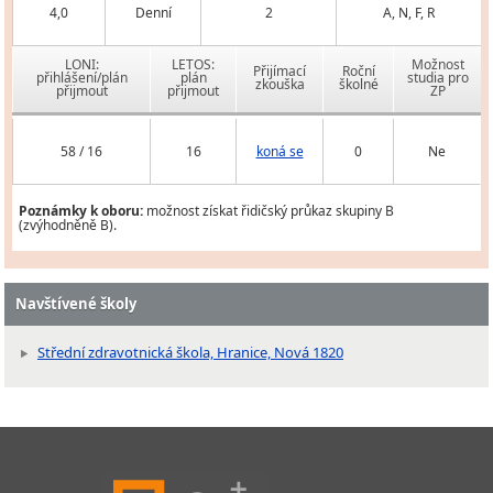
4,0
Denní
2
A, N, F, R
LONI:
LETOS:
Možnost
Přijímací
Roční
přihlášení/plán
plán
studia pro
zkouška
školné
přijmout
přijmout
ZP
58 / 16
16
koná se
0
Ne
Poznámky k oboru:
možnost získat řidičský průkaz skupiny B
(zvýhodněně B).
Navštívené školy
Střední zdravotnická škola, Hranice, Nová 1820