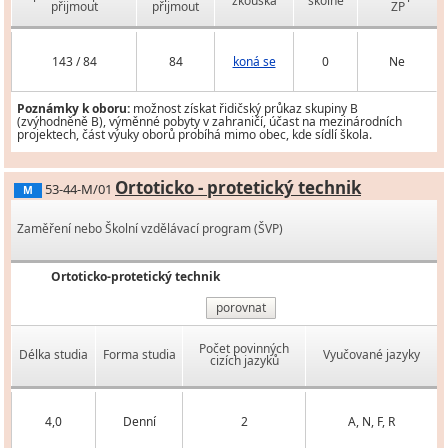
zkouška
školné
přijmout
přijmout
ZP
143 / 84
84
koná se
0
Ne
Poznámky k oboru:
možnost získat řidičský průkaz skupiny B
(zvýhodněně B), výměnné pobyty v zahraničí, účast na mezinárodních
projektech, část výuky oborů probíhá mimo obec, kde sídlí škola.
Ortoticko - protetický technik
53-44-M/01
M
Zaměření nebo Školní vzdělávací program (ŠVP)
Ortoticko-protetický technik
porovnat
Počet povinných
Délka studia
Forma studia
Vyučované jazyky
cizích jazyků
4,0
Denní
2
A, N, F, R