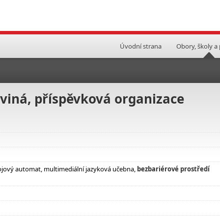
Úvodní strana
Obory, školy a
rviná, příspěvková organizace
pojový automat, multimediální jazyková učebna,
bezbariérové prostředí