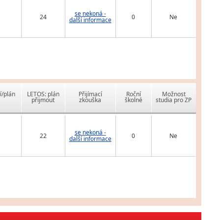
se nekoná -
24
0
Ne
další informace
í/plán
LETOS: plán
Přijímací
Roční
Možnost
přijmout
zkouška
školné
studia pro ZP
se nekoná -
22
0
Ne
další informace