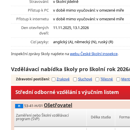
Stravování:
v školní jídelně
Přístup k PC
v době mimo vyučování: v omezené míře
Přístup k internetu
v době mimo vyučování: v omezené míře
Den otevřených
11.11.2025, 13.1.2026
dveří:
Cizí jazyky:
anglický (A), německý (N), ruský (R)
Inspekční zprávy školy najdete na
webu České školní inspekce
.
Vzdělávací nabídka školy pro školní rok 2026
Zdravotní postižení
:
Zrakové
Sluchové
Tělesné
Ment
Střední odborné vzdělání s výučním listem
Ošetřovatel
53-41-H/01
H
Zaměření nebo Školní vzdělávací
Délka studia
Forma 
program (ŠVP)