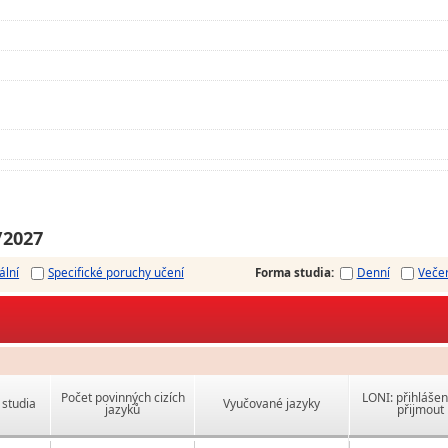
/2027
ální
Specifické poruchy učení
Forma studia
:
Denní
Veče
Počet povinných cizích
LONI: přihlášen
studia
Vyučované jazyky
jazyků
přijmout