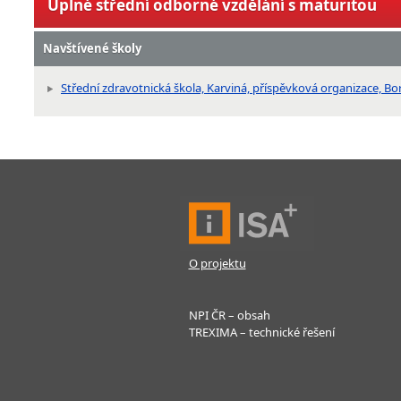
Úplné střední odborné vzdělání s maturitou
Navštívené školy
Střední zdravotnická škola, Karviná, příspěvková organizace, B
O projektu
NPI ČR – obsah
TREXIMA – technické řešení