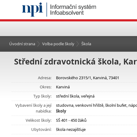
Úvodní strana
Volba podle školy
Škola
Střední zdravotnická škola, Ka
Adresa:
Borovského 2315/1, Karviná, 73401
Okres:
Karviná
Typ školy:
střední škola, veřejná
Vybavení školy a její
studovna, venkovní hřiště, školní bufet, ná
nabídka:
školy
Velikost školy:
SŠ 401 - 450 žáků
Ubytování:
škola nezajišťuje