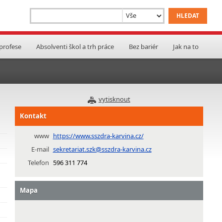
 profese
Absolventi škol a trh práce
Bez bariér
Jak na to
vytisknout
Kontakt
www
https://www.sszdra-karvina.cz/
E-mail
sekretariat.szk@sszdra-karvina.cz
Telefon
596 311 774
Mapa