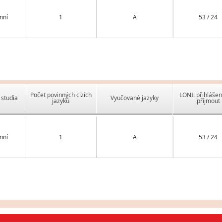
nní
1
A
53 / 24
Počet povinných cizích
LONI: přihlášen
studia
Vyučované jazyky
jazyků
přijmout
nní
1
A
53 / 24