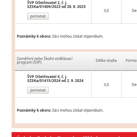
ŠVP Ošetřovatel 2, č. j.
SZSKa/01409/2023 od 28. 8. 2023
3,0
De
porovnat
Poznámky k oboru:
žáci mohou získat stipendium.
Zaměření nebo Školní vzdělávací
Délka studia
Forma 
program (ŠVP)
ŠVP Ošetřovatel 4, č. j.
SZSKa/01415/2024 od 2. 9. 2024
3,0
De
porovnat
Poznámky k oboru:
žáci mohou získat stipendium.