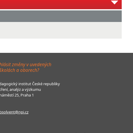
hlásit změny v uvedených
 školách a oborech?
agogický institut České republiky
tření, analýz a výzkumu
áměstí 25, Praha 1
bsolvent@npi.cz