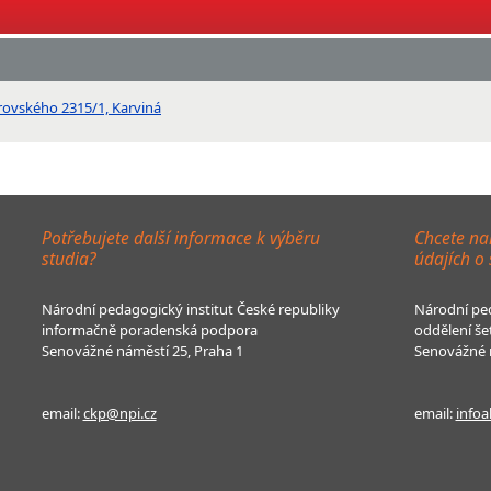
orovského 2315/1, Karviná
Potřebujete další informace k výběru
Chcete na
studia?
údajích o
Národní pedagogický institut České republiky
Národní ped
informačně poradenská podpora
oddělení še
Senovážné náměstí 25, Praha 1
Senovážné n
email:
ckp@npi.cz
email:
infoa