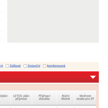
rní
Dálková
Distanční
Kombinovaná
í/plán
LETOS: plán
Přijímací
Roční
Možnost
přijmout
zkouška
školné
studia pro ZP