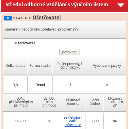
Střední odborné vzdělání s výučním listem
Ošetřovatel
53-41-H/01
H
Zaměření nebo Školní vzdělávací program (ŠVP)
Ošetřovatel
porovnat
Počet povinných
Délka studia
Forma studia
Vyučované jazyky
cizích jazyků
3,0
Denní
1
A
LONI:
LETOS:
Možnost
Přijímací
Roční
přihlášení/plán
plán
studia pro
zkouška
školné
přijmout
přijmout
ZP
se nekoná -
58 / 17
20
další
6000
Ne
informace