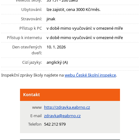
Velikost školy:
SŠ 151 - 200 žáků
Ubytování:
lze zajistit, cena 3000 Kč/měs.
Stravování:
jinak
Přístup k PC
v době mimo vyučování: v omezené míře
Přístup k internetu
v době mimo vyučování: v omezené míře
Den otevřených
10. 1. 2026
dveří:
Cizí jazyky:
anglický (A)
Inspekční zprávy školy najdete na
webu České školní inspekce
.
Kontakt
www
http://zdravka.eabrno.cz
E-mail
zdravka@eabrno.cz
Telefon
542 212 979