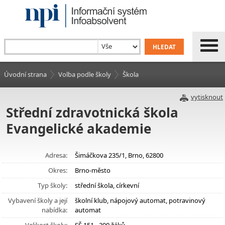
Úvodní strana
Volba podle školy
Škola
vytisknout
Střední zdravotnická škola
Evangelické akademie
Adresa:
Šimáčkova 235/1, Brno, 62800
Okres:
Brno-město
Typ školy:
střední škola, církevní
Vybavení školy a její
školní klub, nápojový automat, potravinový
nabídka:
automat