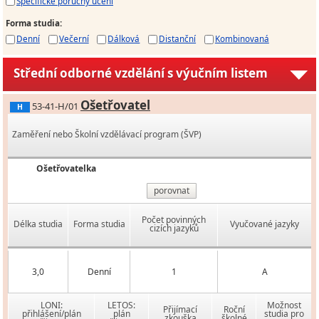
Specifické poruchy učení
Forma studia
:
Denní
Večerní
Dálková
Distanční
Kombinovaná
Střední odborné vzdělání s výučním listem
Ošetřovatel
53-41-H/01
H
Zaměření nebo Školní vzdělávací program (ŠVP)
Ošetřovatelka
porovnat
Počet povinných
Délka studia
Forma studia
Vyučované jazyky
cizích jazyků
3,0
Denní
1
A
LONI:
LETOS:
Možnost
Přijímací
Roční
přihlášení/plán
plán
studia pro
zkouška
školné