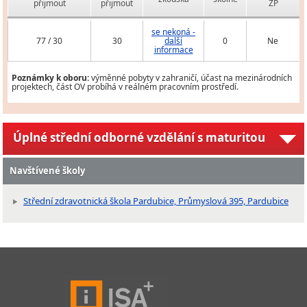
přijmout
přijmout
ZP
se nekoná -
77 / 30
30
další
0
Ne
informace
Poznámky k oboru:
výměnné pobyty v zahraničí, účast na mezinárodních
projektech, část OV probíhá v reálném pracovním prostředí.
Úplné střední odborné vzdělání s maturitou
Navštívené školy
Střední zdravotnická škola Pardubice, Průmyslová 395, Pardubice