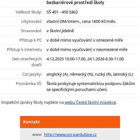
bezbariérové prostředí školy
Velikost školy:
SŠ 401 - 450 žáků
Ubytování:
vlastní DM/intern., cena 1600 Kč/měs.
Stravování:
v školní jídelně
Přístup k PC
v době mimo vyučování: v omezené míře
Přístup k internetu
v době mimo vyučování: v neomezené míře
Den otevřených
4.12.2025 10.00-17.00, 24.1.2026 8.30-11.00
dveří:
Cizí jazyky:
anglický (A), německý (N), ruský (R), latinský (L)
Poznámka SŠ:
Škola poskytuje systematickou podporu žákům
se specifickými poruchami učení.
Inspekční zprávy školy najdete na
webu České školní inspekce
.
Kontakt
www
http://www.szs-pardubice.cz