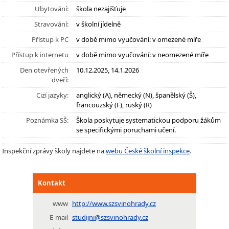
Ubytování:
škola nezajišťuje
Stravování:
v školní jídelně
Přístup k PC
v době mimo vyučování: v omezené míře
Přístup k internetu
v době mimo vyučování: v neomezené míře
Den otevřených
10.12.2025, 14.1.2026
dveří:
Cizí jazyky:
anglický (A), německý (N), španělský (Š),
francouzský (F), ruský (R)
Poznámka SŠ:
Škola poskytuje systematickou podporu žákům
se specifickými poruchami učení.
Inspekční zprávy školy najdete na
webu České školní inspekce
.
Kontakt
www
http://www.szsvinohrady.cz
E-mail
studijni@szsvinohrady.cz