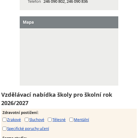
Telefon
246 090 802, 246 090 836
Mapa
Vzdělávací nabídka školy pro školní rok
2026/2027
Zdravotní postižení
:
Zrakové
Sluchové
Tělesné
Mentální
Specifické poruchy učení
Forma studia
: