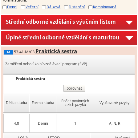
Denní
Večerní
Dálková
Distanční
Kombinovaná
Střední odborné vzdělání s výučním listem
Úplné střední odborné vzdělání s maturitou
Praktická sestra
53-41-M/03
M
Zaměření nebo Školní vzdělávací program (ŠVP)
Praktická sestra
porovnat
Počet povinných
Délka studia
Forma studia
Vyučované jazyky
cizích jazyků
4,0
Denní
1
A, N, R
LONI:
LETOS:
Možnost