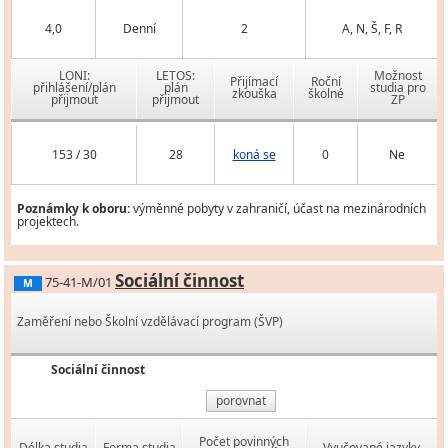
4,0
Denní
2
A, N, Š, F, R
LONI:
LETOS:
Možnost
Přijímací
Roční
přihlášení/plán
plán
studia pro
zkouška
školné
přijmout
přijmout
ZP
153 / 30
28
koná se
0
Ne
Poznámky k oboru:
výměnné pobyty v zahraničí, účast na mezinárodních
projektech.
Sociální činnost
75-41-M/01
M
Zaměření nebo Školní vzdělávací program (ŠVP)
Sociální činnost
porovnat
Počet povinných
Délka studia
Forma studia
Vyučované jazyky