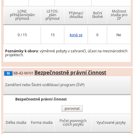
LONI:
LETOS:
Možnost
Přijímací
Roční
přihlášení/plán
plán
studia pro
zkouška
školné
přijmout
přijmout
ZP
0 / 15
15
koná se
0
Ne
Poznámky k oboru:
výměnné pobyty v zahraničí, účast na mezinárodních
projektech.
Bezpečnostně právní činnost
68-42-M/01
M
Zaměření nebo Školní vzdělávací program (ŠVP)
Bezpečnostně právní činnost
porovnat
Počet povinných
Délka studia
Forma studia
Vyučované jazyky
cizích jazyků