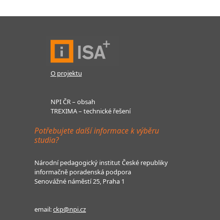
O projektu
NPI ČR – obsah
TREXIMA – technické řešení
Potřebujete další informace k výběru
studia?
Národní pedagogický institut České republiky
informačně poradenská podpora
Senovážné náměstí 25, Praha 1
email:
ckp@npi.cz