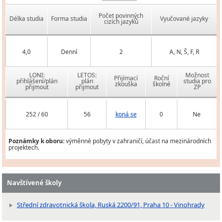
Počet povinných
Délka studia
Forma studia
Vyučované jazyky
cizích jazyků
4,0
Denní
2
A, N, Š, F, R
LONI:
LETOS:
Možnost
Přijímací
Roční
přihlášení/plán
plán
studia pro
zkouška
školné
přijmout
přijmout
ZP
252 / 60
56
koná se
0
Ne
Poznámky k oboru:
výměnné pobyty v zahraničí, účast na mezinárodních
projektech.
Navštívené školy
Střední zdravotnická škola, Ruská 2200/91, Praha 10 - Vinohrady