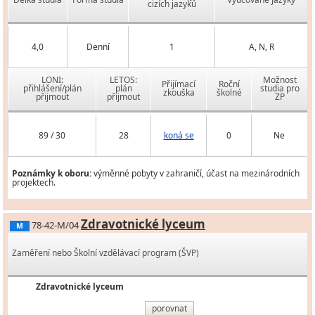
cizích jazyků
4,0
Denní
1
A, N, R
LONI:
LETOS:
Možnost
Přijímací
Roční
přihlášení/plán
plán
studia pro
zkouška
školné
přijmout
přijmout
ZP
89 / 30
28
koná se
0
Ne
Poznámky k oboru:
výměnné pobyty v zahraničí, účast na mezinárodních
projektech.
Zdravotnické lyceum
78-42-M/04
M
Zaměření nebo Školní vzdělávací program (ŠVP)
Zdravotnické lyceum
porovnat