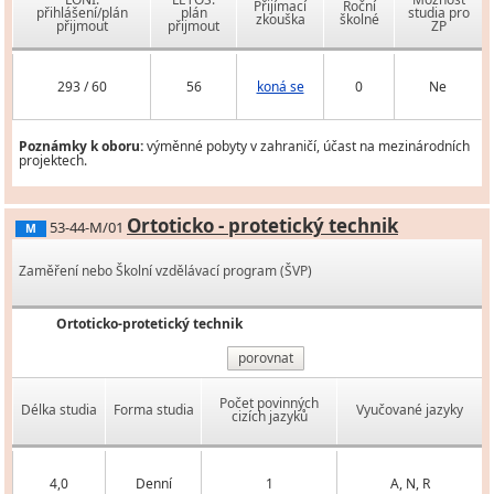
Přijímací
Roční
přihlášení/plán
plán
studia pro
zkouška
školné
přijmout
přijmout
ZP
293 / 60
56
koná se
0
Ne
Poznámky k oboru:
výměnné pobyty v zahraničí, účast na mezinárodních
projektech.
Ortoticko - protetický technik
53-44-M/01
M
Zaměření nebo Školní vzdělávací program (ŠVP)
Ortoticko-protetický technik
porovnat
Počet povinných
Délka studia
Forma studia
Vyučované jazyky
cizích jazyků
4,0
Denní
1
A, N, R