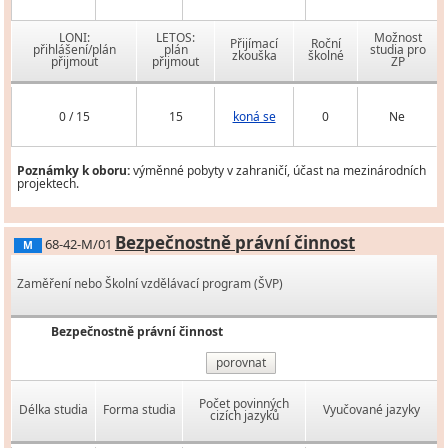
LONI:
LETOS:
Možnost
Přijímací
Roční
přihlášení/plán
plán
studia pro
zkouška
školné
přijmout
přijmout
ZP
0 / 15
15
koná se
0
Ne
Poznámky k oboru:
výměnné pobyty v zahraničí, účast na mezinárodních
projektech.
Bezpečnostně právní činnost
68-42-M/01
M
Zaměření nebo Školní vzdělávací program (ŠVP)
Bezpečnostně právní činnost
porovnat
Počet povinných
Délka studia
Forma studia
Vyučované jazyky
cizích jazyků