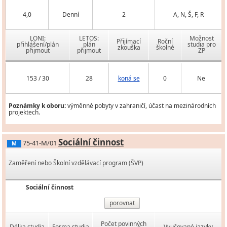
4,0
Denní
2
A, N, Š, F, R
LONI:
LETOS:
Možnost
Přijímací
Roční
přihlášení/plán
plán
studia pro
zkouška
školné
přijmout
přijmout
ZP
153 / 30
28
koná se
0
Ne
Poznámky k oboru:
výměnné pobyty v zahraničí, účast na mezinárodních
projektech.
Sociální činnost
75-41-M/01
M
Zaměření nebo Školní vzdělávací program (ŠVP)
Sociální činnost
porovnat
Počet povinných
Délka studia
Forma studia
Vyučované jazyky