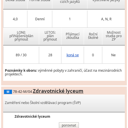
cizích jazyků
4,0
Denní
1
A, N, R
LONI:
LETOS:
Možnost
Přijímací
Roční
přihlášení/plán
plán
studia pro
zkouška
školné
přijmout
přijmout
ZP
89 / 30
28
koná se
0
Ne
Poznámky k oboru:
výměnné pobyty v zahraničí, účast na mezinárodních
projektech.
Zdravotnické lyceum
78-42-M/04
M
Zaměření nebo Školní vzdělávací program (ŠVP)
Zdravotnické lyceum
porovnat