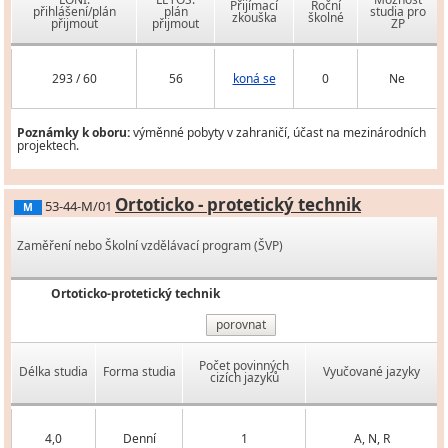
Přijímací
Roční
přihlášení/plán
plán
studia pro
zkouška
školné
přijmout
přijmout
ZP
293 / 60
56
koná se
0
Ne
Poznámky k oboru:
výměnné pobyty v zahraničí, účast na mezinárodních
projektech.
Ortoticko - protetický technik
53-44-M/01
M
Zaměření nebo Školní vzdělávací program (ŠVP)
Ortoticko-protetický technik
porovnat
Počet povinných
Délka studia
Forma studia
Vyučované jazyky
cizích jazyků
4,0
Denní
1
A, N, R