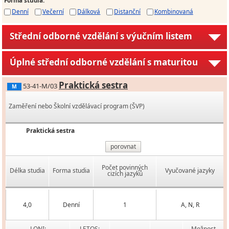
Denní
Večerní
Dálková
Distanční
Kombinovaná
Střední odborné vzdělání s výučním listem
Úplné střední odborné vzdělání s maturitou
Praktická sestra
53-41-M/03
M
Zaměření nebo Školní vzdělávací program (ŠVP)
Praktická sestra
porovnat
Počet povinných
Délka studia
Forma studia
Vyučované jazyky
cizích jazyků
4,0
Denní
1
A, N, R
LONI:
LETOS:
Možnost