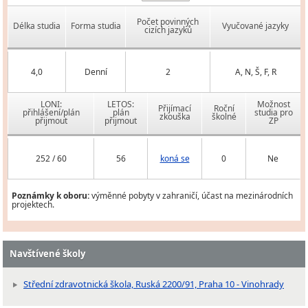
Počet povinných
Délka studia
Forma studia
Vyučované jazyky
cizích jazyků
4,0
Denní
2
A, N, Š, F, R
LONI:
LETOS:
Možnost
Přijímací
Roční
přihlášení/plán
plán
studia pro
zkouška
školné
přijmout
přijmout
ZP
252 / 60
56
koná se
0
Ne
Poznámky k oboru:
výměnné pobyty v zahraničí, účast na mezinárodních
projektech.
Navštívené školy
Střední zdravotnická škola, Ruská 2200/91, Praha 10 - Vinohrady