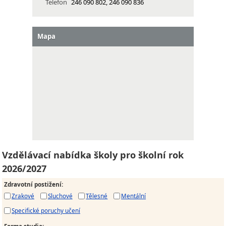
Telefon
246 090 802, 246 090 836
Mapa
Vzdělávací nabídka školy pro školní rok
2026/2027
Zdravotní postižení
:
Zrakové
Sluchové
Tělesné
Mentální
Specifické poruchy učení
Forma studia
: