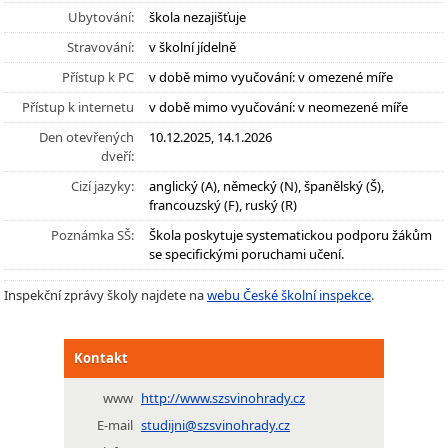
Ubytování:
škola nezajišťuje
Stravování:
v školní jídelně
Přístup k PC
v době mimo vyučování: v omezené míře
Přístup k internetu
v době mimo vyučování: v neomezené míře
Den otevřených
10.12.2025, 14.1.2026
dveří:
Cizí jazyky:
anglický (A), německý (N), španělský (Š),
francouzský (F), ruský (R)
Poznámka SŠ:
Škola poskytuje systematickou podporu žákům
se specifickými poruchami učení.
Inspekční zprávy školy najdete na
webu České školní inspekce
.
Kontakt
www
http://www.szsvinohrady.cz
E-mail
studijni@szsvinohrady.cz