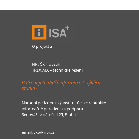
O projektu
NPI ČR – obsah
TREXIMA – technické řešení
Potřebujete další informace k výběru
studia?
Národní pedagogický institut České republiky
informačně poradenská podpora
Senovážné náměstí 25, Praha 1
email:
ckp@npi.cz