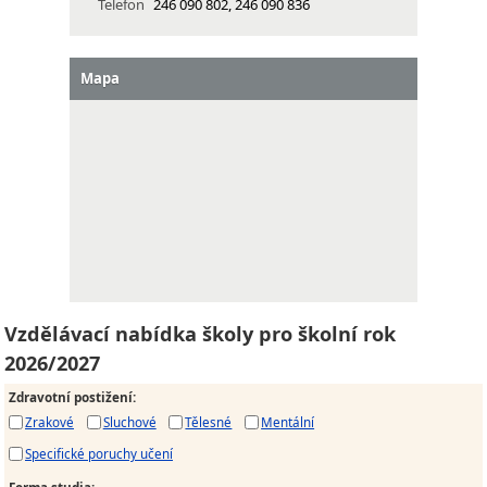
Telefon
246 090 802, 246 090 836
Mapa
Vzdělávací nabídka školy pro školní rok
2026/2027
Zdravotní postižení
:
Zrakové
Sluchové
Tělesné
Mentální
Specifické poruchy učení
Forma studia
: