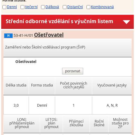
Denní
Večerní
Dálková
Distanční
Kombinovaná
Střední odborné vzdělání s výučním listem
Ošetřovatel
53-41-H/01
H
Zaměření nebo Školní vzdělávací program (ŠVP)
Ošetřovatel
porovnat
Počet povinných
Délka studia
Forma studia
Vyučované jazyky
cizích jazyků
3,0
Denní
1
A, N, R
LONI:
LETOS:
Možnost
Přijímací
Roční
přihlášení/plán
plán
studia pro
zkouška
školné
přijmout
přijmout
ZP