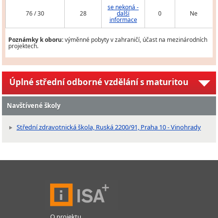
se nekoná -
76 / 30
28
další
0
Ne
informace
Poznámky k oboru:
výměnné pobyty v zahraničí, účast na mezinárodních
projektech.
Úplné střední odborné vzdělání s maturitou
Navštívené školy
Střední zdravotnická škola, Ruská 2200/91, Praha 10 - Vinohrady
O projektu