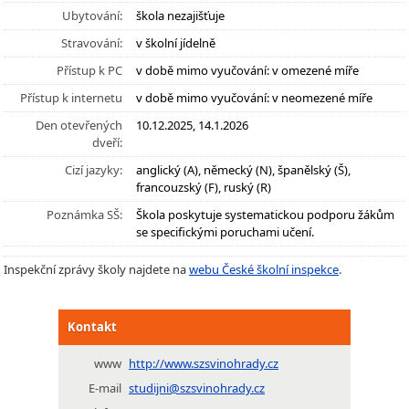
Ubytování:
škola nezajišťuje
Stravování:
v školní jídelně
Přístup k PC
v době mimo vyučování: v omezené míře
Přístup k internetu
v době mimo vyučování: v neomezené míře
Den otevřených
10.12.2025, 14.1.2026
dveří:
Cizí jazyky:
anglický (A), německý (N), španělský (Š),
francouzský (F), ruský (R)
Poznámka SŠ:
Škola poskytuje systematickou podporu žákům
se specifickými poruchami učení.
Inspekční zprávy školy najdete na
webu České školní inspekce
.
Kontakt
www
http://www.szsvinohrady.cz
E-mail
studijni@szsvinohrady.cz