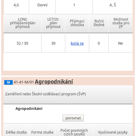
4,0
Denní
1
A, Š
LONI:
LETOS:
Možnost
Přijímací
Roční
přihlášení/plán
plán
studia pro
zkouška
školné
přijmout
přijmout
ZP
52 / 30
30
koná se
0
Ne
Agropodnikání
41-41-M/01
M
Zaměření nebo Školní vzdělávací program (ŠVP)
Agropodnikání
porovnat
Počet povinných
Délka studia
Forma studia
Vyučované jazyky
cizích jazyků