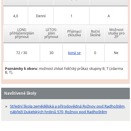
4,0
Denní
1
A
LONI:
LETOS:
Možnost
Přijímací
Roční
přihlášení/plán
plán
studia pro
zkouška
školné
přijmout
přijmout
ZP
72 / 30
30
koná se
0
Ne
Poznámky k oboru:
možnost získat řidičský průkaz skupiny B, T (zdarma
B, T).
Navštívené školy
Střední škola zemědělská a přírodovědná Rožnov pod Radhoštěm,
nábřeží Dukelských hrdinů 570, Rožnov pod Radhoštěm