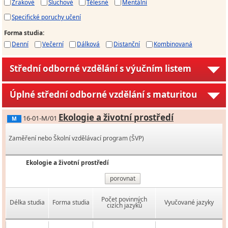
Zrakové
Sluchové
Tělesné
Mentální
Specifické poruchy učení
Forma studia
:
Denní
Večerní
Dálková
Distanční
Kombinovaná
Střední odborné vzdělání s výučním listem
Úplné střední odborné vzdělání s maturitou
Ekologie a životní prostředí
16-01-M/01
M
Zaměření nebo Školní vzdělávací program (ŠVP)
Ekologie a životní prostředí
porovnat
Počet povinných
Délka studia
Forma studia
Vyučované jazyky
cizích jazyků