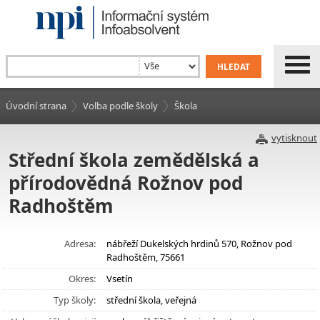
Úvodní strana
Volba podle školy
Škola
vytisknout
Střední škola zemědělská a
přírodovědná Rožnov pod
Radhoštěm
Adresa:
nábřeží Dukelských hrdinů 570, Rožnov pod
Radhoštěm, 75661
Okres:
Vsetín
Typ školy:
střední škola, veřejná