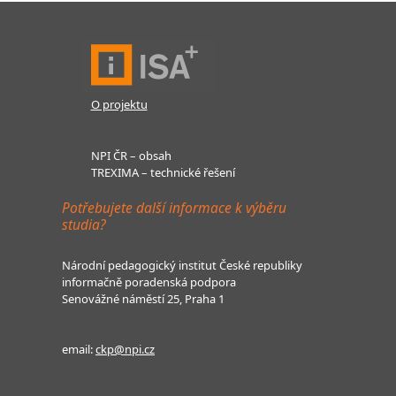
O projektu
NPI ČR – obsah
TREXIMA – technické řešení
Potřebujete další informace k výběru
studia?
Národní pedagogický institut České republiky
informačně poradenská podpora
Senovážné náměstí 25, Praha 1
email:
ckp@npi.cz