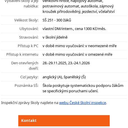
Vybavení školy a její
venkovní hřiště, nápojový automat,
nabídka:
potravinový automat, autoškola, zájmový
kroužek přírodovědný, jezdectví, včelařství
Velikost školy:
SŠ 251 - 300 žáků
Ubytování:
vlastní DM/intern., cena 1300 Kč/měs.
Stravování:
v školní jídelně
Přístup k PC
v době mimo vyučování: v neomezené míře
Přístup k internetu
v době mimo vyučování: v omezené míře
Den otevřených
28.-29.11.2025, 23.-24.1.2026
dveří:
Cizí jazyky:
anglický (A), španělský (Š)
Poznámka SŠ:
Škola poskytuje systematickou podporu žákům
se specifickými poruchami učení.
Inspekční zprávy školy najdete na
webu České školní inspekce
.
Kontakt