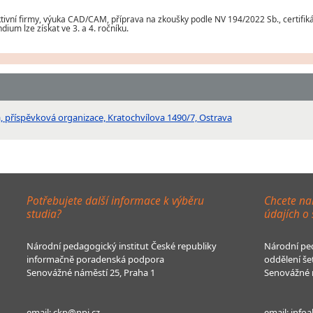
ivní firmy, výuka CAD/CAM, příprava na zkoušky podle NV 194/2022 Sb., certifiká
ium lze získat ve 3. a 4. ročníku.
a, příspěvková organizace, Kratochvílova 1490/7, Ostrava
Potřebujete další informace k výběru
Chcete na
studia?
údajích o
Národní pedagogický institut České republiky
Národní ped
informačně poradenská podpora
oddělení še
Senovážné náměstí 25, Praha 1
Senovážné n
email:
ckp@npi.cz
email:
infoa