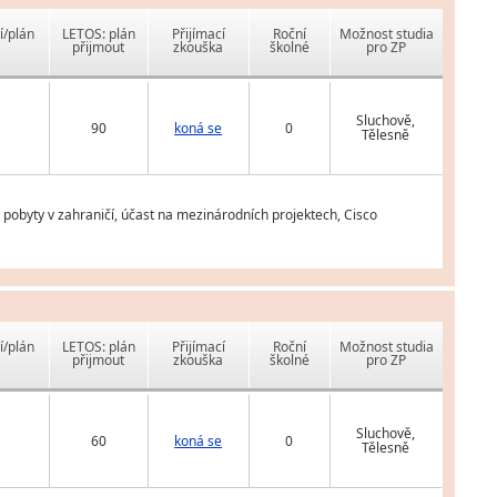
í/plán
LETOS: plán
Přijímací
Roční
Možnost studia
přijmout
zkouška
školné
pro ZP
Sluchově,
90
koná se
0
Tělesně
pobyty v zahraničí, účast na mezinárodních projektech, Cisco
í/plán
LETOS: plán
Přijímací
Roční
Možnost studia
přijmout
zkouška
školné
pro ZP
Sluchově,
60
koná se
0
Tělesně