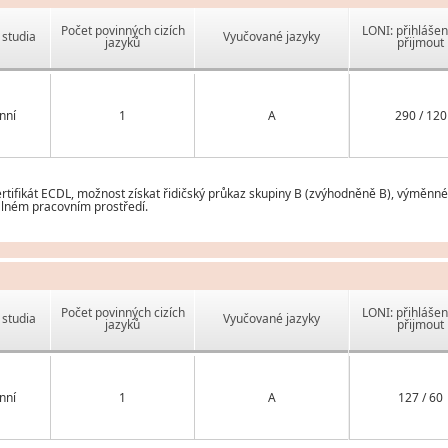
Počet povinných cizích
LONI: přihlášen
studia
Vyučované jazyky
jazyků
přijmout
nní
1
A
290 / 120
tifikát ECDL, možnost získat řidičský průkaz skupiny B (zvýhodněně B), výměnné 
lném pracovním prostředí.
Počet povinných cizích
LONI: přihlášen
studia
Vyučované jazyky
jazyků
přijmout
nní
1
A
127 / 60