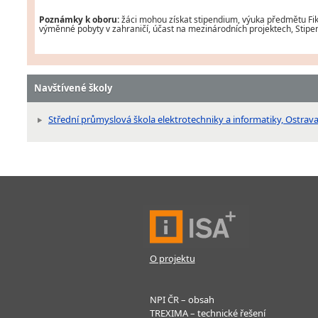
Poznámky k oboru:
žáci mohou získat stipendium, výuka předmětu Fikt
výměnné pobyty v zahraničí, účast na mezinárodních projektech, Stipend
Navštívené školy
Střední průmyslová škola elektrotechniky a informatiky, Ostrav
O projektu
NPI ČR – obsah
TREXIMA – technické řešení