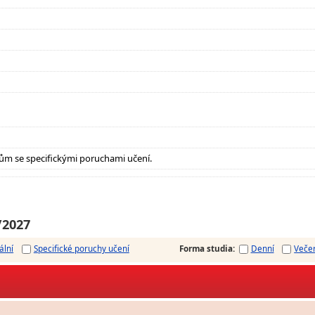
ům se specifickými poruchami učení.
/2027
ální
Specifické poruchy učení
Forma studia
:
Denní
Veče