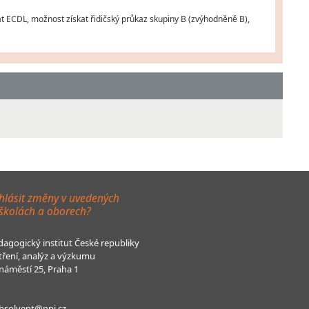
t ECDL, možnost získat řidičský průkaz skupiny B (zvýhodněně B),
hlásit změny v uvedených
 školách a oborech?
agogický institut České republiky
tření, analýz a výzkumu
áměstí 25, Praha 1
bsolvent@npi.cz