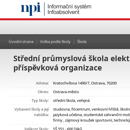
Úvodní strana
Volba podle školy
Škola
Střední průmyslová škola elekt
příspěvková organizace
Adresa:
Kratochvílova 1490/7, Ostrava, 70200
Okres:
Ostrava-město
Typ školy:
střední škola, veřejná
Vybavení školy a její
studovna, fitcentrum, venkovní hřiště, škol
nabídka:
jazyková učebna, studentské zahraniční mobil
firmy , zájmový kroužek sportovní, technick
Velikost školy:
SŠ 551 - 600 žáků