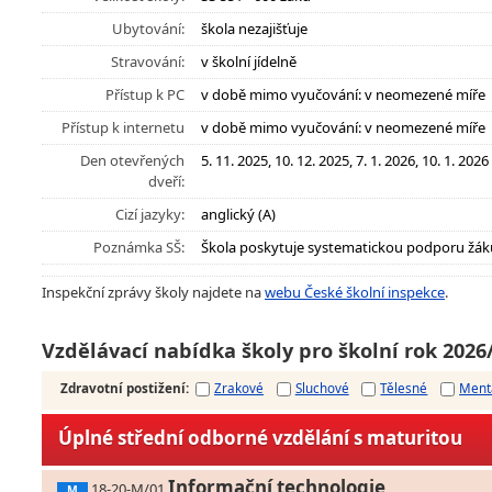
Ubytování:
škola nezajišťuje
Stravování:
v školní jídelně
Přístup k PC
v době mimo vyučování: v neomezené míře
Přístup k internetu
v době mimo vyučování: v neomezené míře
Den otevřených
5. 11. 2025, 10. 12. 2025, 7. 1. 2026, 10. 1. 2026
dveří:
Cizí jazyky:
anglický (A)
Poznámka SŠ:
Škola poskytuje systematickou podporu žák
Inspekční zprávy školy najdete na
webu České školní inspekce
.
Vzdělávací nabídka školy pro školní rok 2026
Zdravotní postižení
:
Zrakové
Sluchové
Tělesné
Ment
Úplné střední odborné vzdělání s maturitou
Informační technologie
18-20-M/01
M