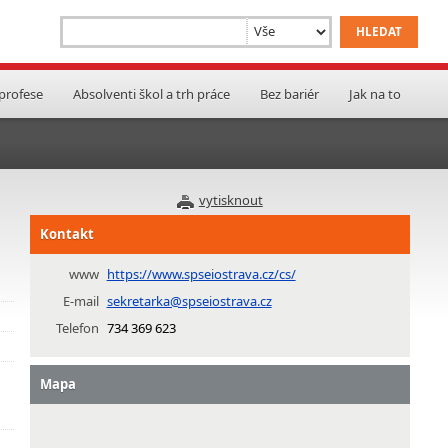
 profese
Absolventi škol a trh práce
Bez bariér
Jak na to
vytisknout
Kontakt
www
https://www.spseiostrava.cz/cs/
E-mail
sekretarka@spseiostrava.cz
Telefon
734 369 623
Mapa