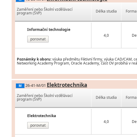
Zaměření nebo Školní vzdělávací
Délka studia
Forma 
program (ŠVP)
Informační technologie
4,0
De
porovnat
Poznámky k oboru:
výuka předmětu Fiktivní firmy, výuka CAD/CAM, cer
Networking Academy Program, Oracle Academy, část OV probíhá v reá
Elektrotechnika
26-41-M/01
M
Zaměření nebo Školní vzdělávací
Délka studia
Forma 
program (ŠVP)
Elektrotechnika
4,0
De
porovnat