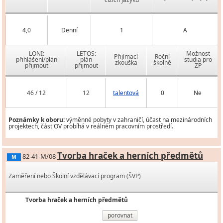
4,0
Denní
1
A
LONI:
LETOS:
Možnost
Přijímací
Roční
přihlášení/plán
plán
studia pro
zkouška
školné
přijmout
přijmout
ZP
46 / 12
12
talentová
0
Ne
Poznámky k oboru:
výměnné pobyty v zahraničí, účast na mezinárodních
projektech, část OV probíhá v reálném pracovním prostředí.
Tvorba hraček a herních předmětů
82-41-M/08
M
Zaměření nebo Školní vzdělávací program (ŠVP)
Tvorba hraček a herních předmětů
porovnat