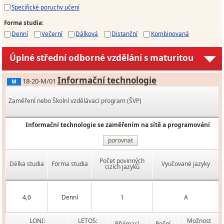
Specifické poruchy učení
Forma studia
:
Denní
Večerní
Dálková
Distanční
Kombinovaná
Úplné střední odborné vzdělání s maturitou
Informační technologie
18-20-M/01
M
Zaměření nebo Školní vzdělávací program (ŠVP)
Informační technologie se zaměřením na sítě a programování
porovnat
Počet povinných
Délka studia
Forma studia
Vyučované jazyky
cizích jazyků
4,0
Denní
1
A
LONI:
LETOS:
Možnost
Přijímací
Roční