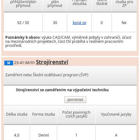
přihlášení/plán
plán
studia pro
zkouška
školné
přijmout
přijmout
ZP
92 / 30
30
koná se
0
Ne
Poznámky k oboru:
výuka CAD/CAM, výměnné pobyty v zahraničí, účast
na mezinárodních projektech, část OV probíhá v reálném pracovním
prostředí.
Strojírenství
23-41-M/01
M
Zaměření nebo Školní vzdělávací program (ŠVP)
Strojírenství se zaměřením na výpočetní techniku
porovnat
Počet povinných
Délka studia
Forma studia
Vyučované jazyky
cizích jazyků
4,0
Denní
1
A