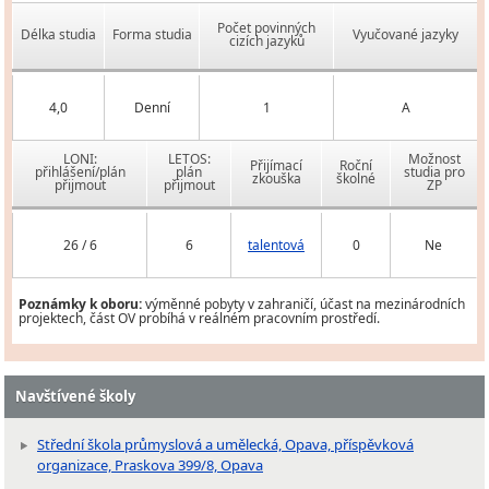
Počet povinných
Délka studia
Forma studia
Vyučované jazyky
cizích jazyků
4,0
Denní
1
A
LONI:
LETOS:
Možnost
Přijímací
Roční
přihlášení/plán
plán
studia pro
zkouška
školné
přijmout
přijmout
ZP
26 / 6
6
talentová
0
Ne
Poznámky k oboru:
výměnné pobyty v zahraničí, účast na mezinárodních
projektech, část OV probíhá v reálném pracovním prostředí.
Navštívené školy
Střední škola průmyslová a umělecká, Opava, příspěvková
organizace, Praskova 399/8, Opava