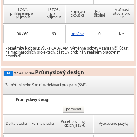
LONI:
LETOS:
Možnost
Přijímací
Roční
přihlášení/plán
plán
studia pro
zkouška
školné
přijmout
přijmout
ZP
98 / 60
60
koná se
0
Ne
Poznámky k oboru:
výuka CAD/CAM, výměnné pobyty v zahraničí, účast
na mezinárodních projektech, část OV probíhá v reálném pracovním
prostředí.
Průmyslový design
82-41-M/04
M
Zaměření nebo Školní vzdělávací program (ŠVP)
Průmyslový design
porovnat
Počet povinných
Délka studia
Forma studia
Vyučované jazyky
cizích jazyků