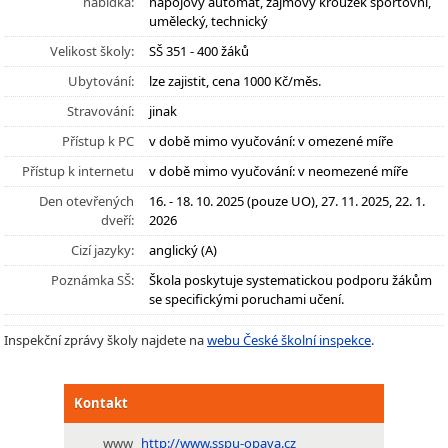
nabídka:
nápojový automat, zájmový kroužek sportovní,
umělecký, technický
Velikost školy:
SŠ 351 - 400 žáků
Ubytování:
lze zajistit, cena 1000 Kč/měs.
Stravování:
jinak
Přístup k PC
v době mimo vyučování: v omezené míře
Přístup k internetu
v době mimo vyučování: v neomezené míře
Den otevřených
16. - 18. 10. 2025 (pouze UO), 27. 11. 2025, 22. 1.
dveří:
2026
Cizí jazyky:
anglický (A)
Poznámka SŠ:
Škola poskytuje systematickou podporu žákům
se specifickými poruchami učení.
Inspekční zprávy školy najdete na
webu České školní inspekce
.
Kontakt
www
http://www.sspu-opava.cz