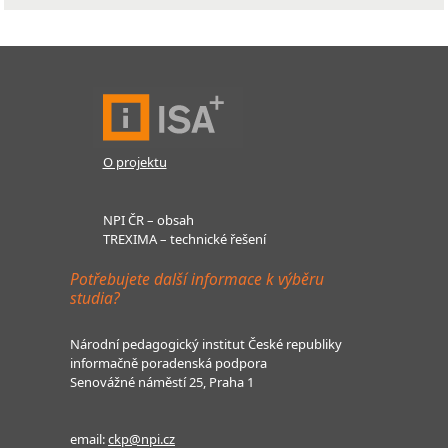
O projektu
NPI ČR – obsah
TREXIMA – technické řešení
Potřebujete další informace k výběru
studia?
Národní pedagogický institut České republiky
informačně poradenská podpora
Senovážné náměstí 25, Praha 1
email:
ckp@npi.cz