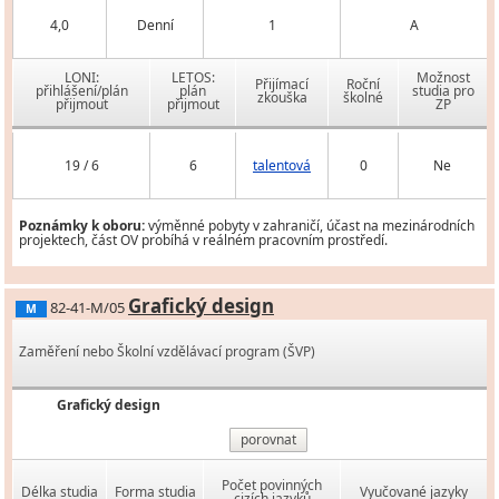
4,0
Denní
1
A
LONI:
LETOS:
Možnost
Přijímací
Roční
přihlášení/plán
plán
studia pro
zkouška
školné
přijmout
přijmout
ZP
19 / 6
6
talentová
0
Ne
Poznámky k oboru:
výměnné pobyty v zahraničí, účast na mezinárodních
projektech, část OV probíhá v reálném pracovním prostředí.
Grafický design
82-41-M/05
M
Zaměření nebo Školní vzdělávací program (ŠVP)
Grafický design
porovnat
Počet povinných
Délka studia
Forma studia
Vyučované jazyky
cizích jazyků