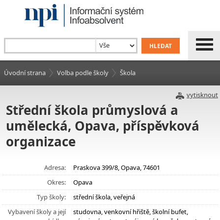
Úvodní strana
Volba podle školy
Škola
vytisknout
Střední škola průmyslová a
umělecká, Opava, příspěvková
organizace
Adresa:
Praskova 399/8, Opava, 74601
Okres:
Opava
Typ školy:
střední škola, veřejná
Vybavení školy a její
studovna, venkovní hřiště, školní bufet,