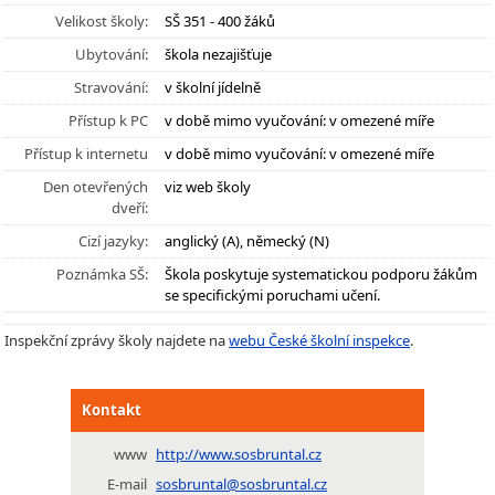
Velikost školy:
SŠ 351 - 400 žáků
Ubytování:
škola nezajišťuje
Stravování:
v školní jídelně
Přístup k PC
v době mimo vyučování: v omezené míře
Přístup k internetu
v době mimo vyučování: v omezené míře
Den otevřených
viz web školy
dveří:
Cizí jazyky:
anglický (A), německý (N)
Poznámka SŠ:
Škola poskytuje systematickou podporu žákům
se specifickými poruchami učení.
Inspekční zprávy školy najdete na
webu České školní inspekce
.
Kontakt
www
http://www.sosbruntal.cz
E-mail
sosbruntal@sosbruntal.cz