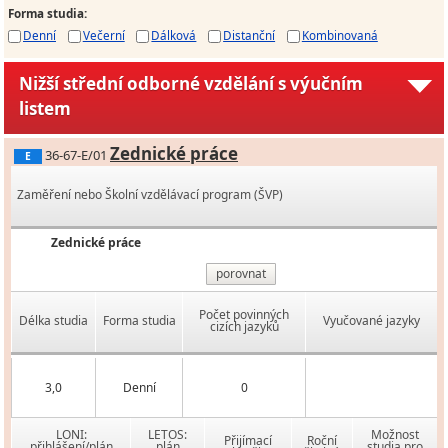
Forma studia
:
Denní
Večerní
Dálková
Distanční
Kombinovaná
Nižší střední odborné vzdělání s výučním
listem
Zednické práce
36-67-E/01
E
Zaměření nebo Školní vzdělávací program (ŠVP)
Zednické práce
porovnat
Počet povinných
Délka studia
Forma studia
Vyučované jazyky
cizích jazyků
3,0
Denní
0
LONI:
LETOS:
Možnost
Přijímací
Roční
přihlášení/plán
plán
studia pro