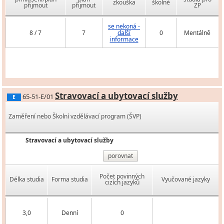
zkouška
školné
přijmout
přijmout
ZP
se nekoná -
8 / 7
7
další
0
Mentálně
informace
Stravovací a ubytovací služby
65-51-E/01
E
Zaměření nebo Školní vzdělávací program (ŠVP)
Stravovací a ubytovací služby
porovnat
Počet povinných
Délka studia
Forma studia
Vyučované jazyky
cizích jazyků
3,0
Denní
0