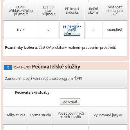
LONI:
LETOS:
Možnost
Přijímací
Roční
přihlášení/plán
plán
studia pro
zkouška
školné
přijmout
přijmout
ZP
se nekoná -
6 / 7
7
další
0
Mentálně
informace
Poznámky k oboru:
část OV probíhá v reálném pracovním prostředí.
Pečovatelské služby
75-41-E/01
E
Zaměření nebo Školní vzdělávací program (ŠVP)
Pečovatelské služby
porovnat
Počet povinných
Délka studia
Forma studia
Vyučované jazyky
cizích jazyků