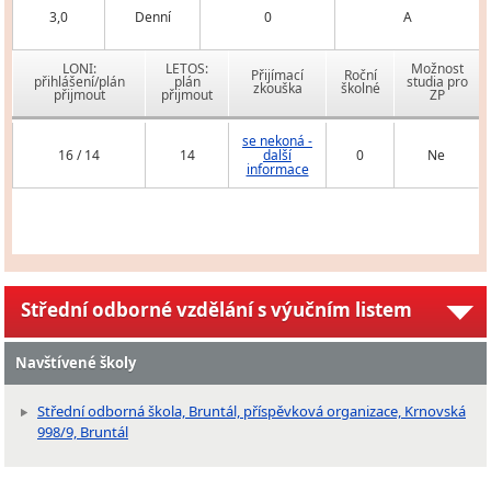
3,0
Denní
0
A
LONI:
LETOS:
Možnost
Přijímací
Roční
přihlášení/plán
plán
studia pro
zkouška
školné
přijmout
přijmout
ZP
se nekoná -
16 / 14
14
další
0
Ne
informace
Střední odborné vzdělání s výučním listem
Navštívené školy
Střední odborná škola, Bruntál, příspěvková organizace, Krnovská
998/9, Bruntál