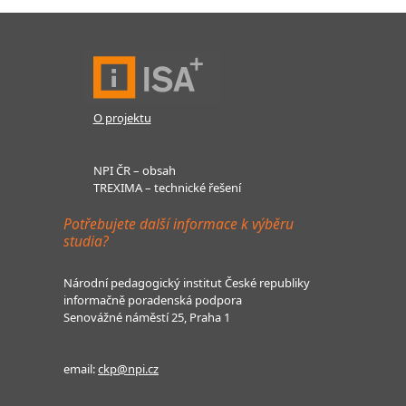
O projektu
NPI ČR – obsah
TREXIMA – technické řešení
Potřebujete další informace k výběru
studia?
Národní pedagogický institut České republiky
informačně poradenská podpora
Senovážné náměstí 25, Praha 1
email:
ckp@npi.cz