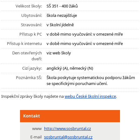
Velikost školy:
SŠ 351 - 400 žáků
Ubytování:
škola nezajišťuje
Stravování:
v školní jídelně
Přístup k PC
v době mimo vyučování: v omezené míře
Přístup k internetu
v době mimo vyučování: v omezené míře
Den otevřených
viz web školy
dveří:
Cizí jazyky:
anglický (A), německý (N)
Poznámka SŠ:
Škola poskytuje systematickou podporu žákům
se specifickými poruchami učení.
Inspekční zprávy školy najdete na
webu České školní inspekce
.
Kontakt
www
http://www.sosbruntal.cz
E-mail
sosbruntal@sosbruntal.cz