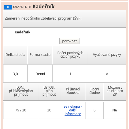
Kadeřník
69-51-H/01
H
Zaměření nebo Školní vzdělávací program (ŠVP)
Kadeřník
porovnat
Počet povinných
Délka studia
Forma studia
Vyučované jazyky
cizích jazyků
3,0
Denní
1
A
LONI:
LETOS:
Možnost
Přijímací
Roční
přihlášení/plán
plán
studia pro
zkouška
školné
přijmout
přijmout
ZP
se nekoná -
79 / 30
30
další
0
Ne
informace