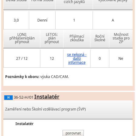
cizích jazyků
3,0
Denní
1
A
LONI:
LETOS:
Možnost
Přijímací
Roční
přihlášení/plán
plán
studia pro
zkouška
školné
přijmout
přijmout
ZP
se nekoná -
27 / 12
12
další
0
Ne
informace
Poznámky k oboru:
výuka CAD/CAM.
Instalatér
36-52-H/01
H
Zaměření nebo Školní vzdělávací program (ŠVP)
Instalatér
porovnat