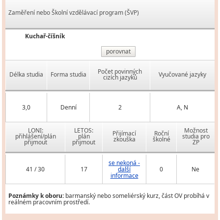
Zaměření nebo Školní vzdělávací program (ŠVP)
Kuchař-číšník
porovnat
Počet povinných
Délka studia
Forma studia
Vyučované jazyky
cizích jazyků
3,0
Denní
2
A, N
LONI:
LETOS:
Možnost
Přijímací
Roční
přihlášení/plán
plán
studia pro
zkouška
školné
přijmout
přijmout
ZP
se nekoná -
41 / 30
17
další
0
Ne
informace
Poznámky k oboru:
barmanský nebo someliérský kurz, část OV probíhá v
reálném pracovním prostředí.