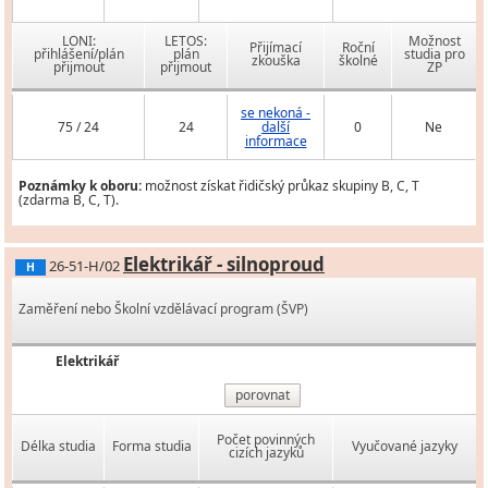
LONI:
LETOS:
Možnost
Přijímací
Roční
přihlášení/plán
plán
studia pro
zkouška
školné
přijmout
přijmout
ZP
se nekoná -
75 / 24
24
další
0
Ne
informace
Poznámky k oboru:
možnost získat řidičský průkaz skupiny B, C, T
(zdarma B, C, T).
Elektrikář - silnoproud
26-51-H/02
H
Zaměření nebo Školní vzdělávací program (ŠVP)
Elektrikář
porovnat
Počet povinných
Délka studia
Forma studia
Vyučované jazyky
cizích jazyků