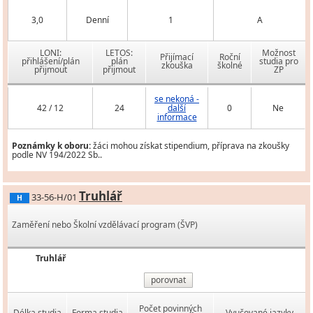
3,0
Denní
1
A
LONI:
LETOS:
Možnost
Přijímací
Roční
přihlášení/plán
plán
studia pro
zkouška
školné
přijmout
přijmout
ZP
se nekoná -
42 / 12
24
další
0
Ne
informace
Poznámky k oboru:
žáci mohou získat stipendium, příprava na zkoušky
podle NV 194/2022 Sb..
Truhlář
33-56-H/01
H
Zaměření nebo Školní vzdělávací program (ŠVP)
Truhlář
porovnat
Počet povinných
Délka studia
Forma studia
Vyučované jazyky