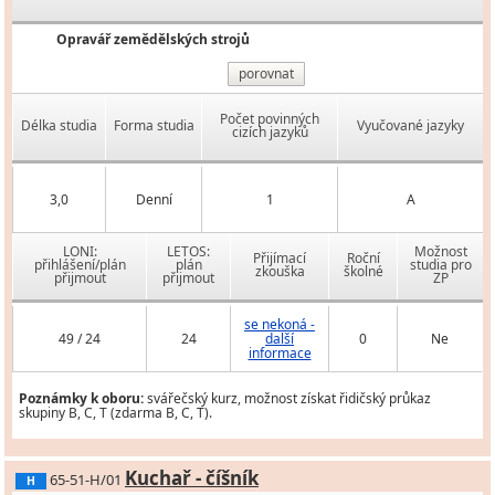
Opravář zemědělských strojů
porovnat
Počet povinných
Délka studia
Forma studia
Vyučované jazyky
cizích jazyků
3,0
Denní
1
A
LONI:
LETOS:
Možnost
Přijímací
Roční
přihlášení/plán
plán
studia pro
zkouška
školné
přijmout
přijmout
ZP
se nekoná -
49 / 24
24
další
0
Ne
informace
Poznámky k oboru:
svářečský kurz, možnost získat řidičský průkaz
skupiny B, C, T (zdarma B, C, T).
Kuchař - číšník
65-51-H/01
H