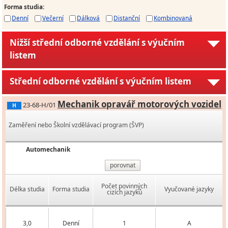
Forma studia
:
Denní
Večerní
Dálková
Distanční
Kombinovaná
Nižší střední odborné vzdělání s výučním
listem
Střední odborné vzdělání s výučním listem
Mechanik opravář motorových vozidel
23-68-H/01
H
Zaměření nebo Školní vzdělávací program (ŠVP)
Automechanik
porovnat
Počet povinných
Délka studia
Forma studia
Vyučované jazyky
cizích jazyků
3,0
Denní
1
A