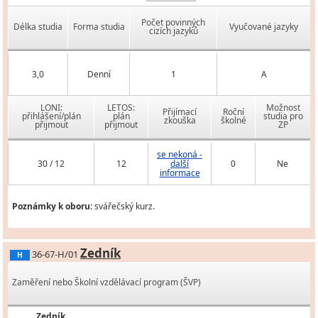
Počet povinných
Délka studia
Forma studia
Vyučované jazyky
cizích jazyků
3,0
Denní
1
A
LONI:
LETOS:
Možnost
Přijímací
Roční
přihlášení/plán
plán
studia pro
zkouška
školné
přijmout
přijmout
ZP
se nekoná -
30 / 12
12
další
0
Ne
informace
Poznámky k oboru:
svářečský kurz.
Zedník
36-67-H/01
H
Zaměření nebo Školní vzdělávací program (ŠVP)
Zedník