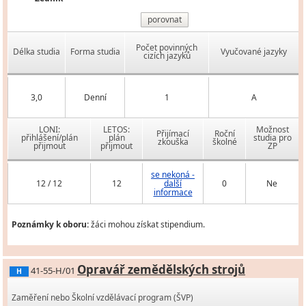
porovnat
Počet povinných
Délka studia
Forma studia
Vyučované jazyky
cizích jazyků
3,0
Denní
1
A
LONI:
LETOS:
Možnost
Přijímací
Roční
přihlášení/plán
plán
studia pro
zkouška
školné
přijmout
přijmout
ZP
se nekoná -
12 / 12
12
další
0
Ne
informace
Poznámky k oboru:
žáci mohou získat stipendium.
Opravář zemědělských strojů
41-55-H/01
H
Zaměření nebo Školní vzdělávací program (ŠVP)