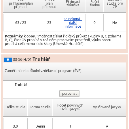
Přijímací
Roční
přihlášení/plán
plán
studia pro
zkouška
školné
přijmout
přijmout
ZP
se nekoná -
63 / 23
23
další
0
Ne
informace
Poznámky k oboru:
možnost získat řidičský průkaz skupiny B, C (zdarma
B, C), část OV probíhá v reálném pracovním prostředí, výuka oboru
probíhá celá mimo sídlo školy (Uherské Hradiště).
Truhlář
33-56-H/01
H
Zaměření nebo Školní vzdělávací program (ŠVP)
Truhlář
porovnat
Počet povinných
Délka studia
Forma studia
Vyučované jazyky
cizích jazyků
3,0
Denní
1
A