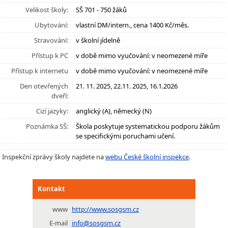
Velikost školy:
SŠ 701 - 750 žáků
Ubytování:
vlastní DM/intern., cena 1400 Kč/měs.
Stravování:
v školní jídelně
Přístup k PC
v době mimo vyučování: v neomezené míře
Přístup k internetu
v době mimo vyučování: v neomezené míře
Den otevřených
21. 11. 2025, 22.11. 2025, 16.1.2026
dveří:
Cizí jazyky:
anglický (A), německý (N)
Poznámka SŠ:
Škola poskytuje systematickou podporu žákům
se specifickými poruchami učení.
Inspekční zprávy školy najdete na
webu České školní inspekce
.
Kontakt
www
http://www.sosgsm.cz
E-mail
info@sosgsm.cz