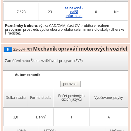
se nekoná -
7 / 23
23
další
0
Ne
informace
Poznámky k oboru:
výuka CAD/CAM, část OV probíhá v reálném
pracovním prostředí, výuka oboru probíhá celá mimo sídlo školy (Uherské
Hradiště).
Mechanik opravář motorových vozidel
23-68-H/01
H
Zaměření nebo Školní vzdělávací program (ŠVP)
Automechanik
porovnat
Počet povinných
Délka studia
Forma studia
Vyučované jazyky
cizích jazyků
3,0
Denní
1
A
LONI:
LETOS:
Možnost