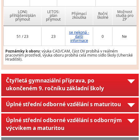
LONI:
LETOS:
Možnost
Přijímací
Roční
přihlášení/plán
plán
studia pro
zkouška
školné
přijmout
přijmout
ZP
se nekoná -
51 / 23
23
další
0
Ne
informace
Poznámky k oboru:
výuka CAD/CAM, část OV probíhá v reálném
pracovním prostředí, výuka oboru probíhá celá mimo sídlo školy (Uherské
Hradiště).
Čtyřletá gymnaziální příprava, po
ukončeném 9. ročníku základní školy
Úplné střední odborné vzdělání s maturitou
Úplné střední odborné vzdělání s odborným
výcvikem a maturitou