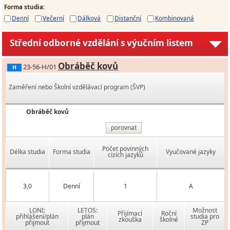
Forma studia
:
Denní
Večerní
Dálková
Distanční
Kombinovaná
Střední odborné vzdělání s výučním listem
Obráběč kovů
23-56-H/01
H
Zaměření nebo Školní vzdělávací program (ŠVP)
Obráběč kovů
porovnat
Počet povinných
Délka studia
Forma studia
Vyučované jazyky
cizích jazyků
3,0
Denní
1
A
LONI:
LETOS:
Možnost
Přijímací
Roční
přihlášení/plán
plán
studia pro
zkouška
školné
přijmout
přijmout
ZP