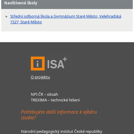
Navštívené školy
Střední odborná škola a Gymnázium Staré Město, Velehradská
1527, Staré Město
O projektu
NPI ČR – obsah
TREXIMA – technické řešení
Potřebujete další informace k výběru
studia?
Národní pedagogický institut České republiky