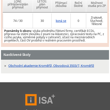
LONI:
LETOS:
Přijímací
Roční
Možnost
přihlášení/plán
plán
zkouška
školné
studia pro ZP
přijmout
přijmout
Zrakově,
74 / 30
30
koná se
0
Sluchově,
Tělesně
Poznámky k oboru:
výuka předmětu Fiktivní firmy, certifikát ECDL,
příprava na státní zkoušku z psaní na klávesnici, zpracování textu na PC, z
cizího jazyka, výměnné pobyty v zahraničí, účast na mezinárodních
projektech, část OV probíhá v reálném pracovním prostředí.
Navštívené školy
Obchodní akademie Kroměříž, Obvodová 3503/7, Kroměříž