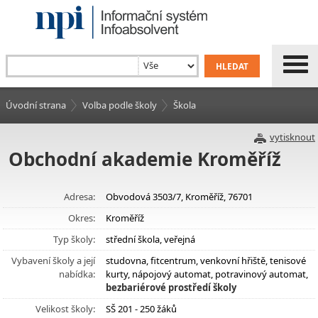
Úvodní strana
Volba podle školy
Škola
vytisknout
Obchodní akademie Kroměříž
Adresa:
Obvodová 3503/7, Kroměříž, 76701
Okres:
Kroměříž
Typ školy:
střední škola, veřejná
Vybavení školy a její
studovna, fitcentrum, venkovní hřiště, tenisové
nabídka:
kurty, nápojový automat, potravinový automat,
bezbariérové prostředí školy
Velikost školy:
SŠ 201 - 250 žáků