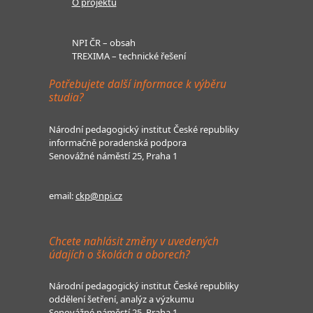
O projektu
NPI ČR – obsah
TREXIMA – technické řešení
Potřebujete další informace k výběru
studia?
Národní pedagogický institut České republiky
informačně poradenská podpora
Senovážné náměstí 25, Praha 1
email:
ckp@npi.cz
Chcete nahlásit změny v uvedených
údajích o školách a oborech?
Národní pedagogický institut České republiky
oddělení šetření, analýz a výzkumu
Senovážné náměstí 25, Praha 1