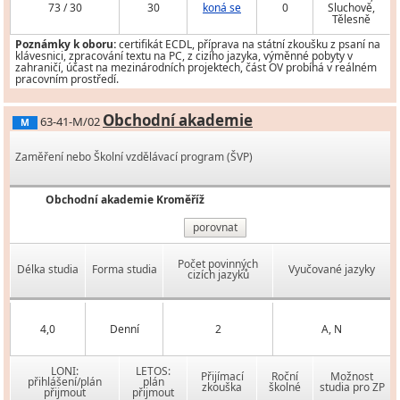
73 / 30
30
koná se
0
Sluchově,
Tělesně
Poznámky k oboru:
certifikát ECDL, příprava na státní zkoušku z psaní na
klávesnici, zpracování textu na PC, z cizího jazyka, výměnné pobyty v
zahraničí, účast na mezinárodních projektech, část OV probíhá v reálném
pracovním prostředí.
Obchodní akademie
63-41-M/02
M
Zaměření nebo Školní vzdělávací program (ŠVP)
Obchodní akademie Kroměříž
porovnat
Počet povinných
Délka studia
Forma studia
Vyučované jazyky
cizích jazyků
4,0
Denní
2
A, N
LONI:
LETOS:
Přijímací
Roční
Možnost
přihlášení/plán
plán
zkouška
školné
studia pro ZP
přijmout
přijmout