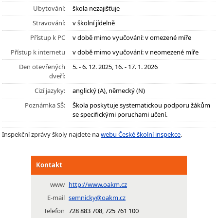
Ubytování:
škola nezajišťuje
Stravování:
v školní jídelně
Přístup k PC
v době mimo vyučování: v omezené míře
Přístup k internetu
v době mimo vyučování: v neomezené míře
Den otevřených
5. - 6. 12. 2025, 16. - 17. 1. 2026
dveří:
Cizí jazyky:
anglický (A), německý (N)
Poznámka SŠ:
Škola poskytuje systematickou podporu žákům
se specifickými poruchami učení.
Inspekční zprávy školy najdete na
webu České školní inspekce
.
Kontakt
www
http://www.oakm.cz
E-mail
semnicky@oakm.cz
Telefon
728 883 708, 725 761 100