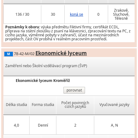
Zrakově,
136 / 30
30
koná se
0
Sluchově,
Tělesně
Poznámky k oboru:
výuka předmětu Fiktivní firmy, certifikát ECDL,
příprava na státní zkoušku z psaní na klávesnici, zpracování textu na PC, z
cizího jazyka, výměnné pobyty v zahraničí, účast na mezinárodních
projektech, část OV probíhá v reálném pracovním prostředí.
Ekonomické lyceum
78-42-M/02
M
Zaměření nebo Školní vzdělávací program (ŠVP)
Ekonomické lyceum Kroměříž
porovnat
Počet povinných
Délka studia
Forma studia
Vyučované jazyky
cizích jazyků
4,0
Denní
2
A, N