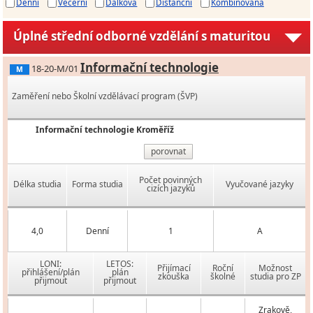
Denní
Večerní
Dálková
Distanční
Kombinovaná
Úplné střední odborné vzdělání s maturitou
Informační technologie
18-20-M/01
M
Zaměření nebo Školní vzdělávací program (ŠVP)
Informační technologie Kroměříž
porovnat
Počet povinných
Délka studia
Forma studia
Vyučované jazyky
cizích jazyků
4,0
Denní
1
A
LONI:
LETOS:
Přijímací
Roční
Možnost
přihlášení/plán
plán
zkouška
školné
studia pro ZP
přijmout
přijmout
Zrakově,