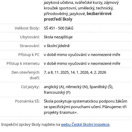
jazyková učebna, svářečské kurzy, zájmový
kroužek sportovní, umělecký, technický,
přírodovědný, jazykové,
bezbariérové
prostředí školy
Velikost školy:
SŠ 451 - 500 žáků
Ubytování:
škola nezajišťuje
Stravování:
v školní jídelně
Přístup k PC
v době mimo vyučování: v neomezené míře
Přístup k internetu
v době mimo vyučování: v neomezené míře
Den otevřených
7. a 8. 11. 2025, 14. 1. 2026, 4. 2. 2026
dveří:
Cizí jazyky:
anglický (A), německý (N), španělský (Š),
francouzský (F)
Poznámka SŠ:
Škola poskytuje systematickou podporu žákům
se specifickými poruchami učení. Plánujeme: tři
projekty Erasmus+.
Inspekční zprávy školy najdete na
webu České školní inspekce
.