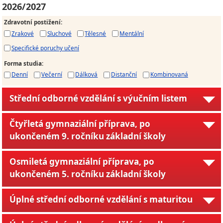
2026/2027
Zdravotní postižení
:
Zrakové
Sluchové
Tělesné
Mentální
Specifické poruchy učení
Forma studia
:
Denní
Večerní
Dálková
Distanční
Kombinovaná
Střední odborné vzdělání s výučním listem
Čtyřletá gymnaziální příprava, po
ukončeném 9. ročníku základní školy
Osmiletá gymnaziální příprava, po
ukončeném 5. ročníku základní školy
Úplné střední odborné vzdělání s maturitou