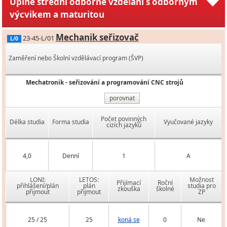
Úplné střední odborné vzdělání s odborným
výcvikem a maturitou
Mechanik seřizovač
23-45-L/01
L/0
Zaměření nebo Školní vzdělávací program (ŠVP)
Mechatronik - seřizování a programování CNC strojů
porovnat
Počet povinných
Délka studia
Forma studia
Vyučované jazyky
cizích jazyků
4,0
Denní
1
A
LONI:
LETOS:
Možnost
Přijímací
Roční
přihlášení/plán
plán
studia pro
zkouška
školné
přijmout
přijmout
ZP
25 / 25
25
koná se
0
Ne