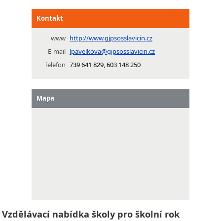
Kontakt
www
http://www.gjpsosslavicin.cz
E-mail
lpavelkova@gjpsosslavicin.cz
Telefon
739 641 829, 603 148 250
Mapa
Vzdělávací nabídka školy pro školní rok