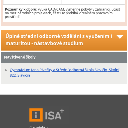
Poznámky k oboru:
výuka CAD/CAM, výměnné pobyty v zahraničí, účast
na mezinárodních projektech, část OV probíhá v reálném pracovním
prostředí.
Úplné střední odborné vzdělání s vyučením i
maturitou - nástavbové studium
Navštívené školy
Gymnázium Jana Pivečky a Střední odborná škola Slavičín, Školní
822, Slavičín
O projektu