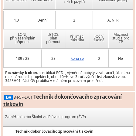
cizích jazyků
4,0
Denní
2
A, N, R
LONI:
LETOS:
Možnost
Přijímací
Roční
přihlášení/plán
plán
studia pro
zkouška
školné
přijmout
přijmout
ZP
139 / 28
28
koná se
0
Ne
Poznámky k oboru:
certifikát ECDL, výměnné pobyty v zahraničí, účast na
mezinárodních projektech, obor L0+H, ve 3.roč. výuční list-zkouška v ob.
3453H01, část OV probíhá v reálném pracovním prostředí.
Technik dokončovacího zpracování
34-57-L/01
L/0
tiskovin
Zaměření nebo Školní vzdělávací program (ŠVP)
Technik dokončovacího zpracování tiskovin