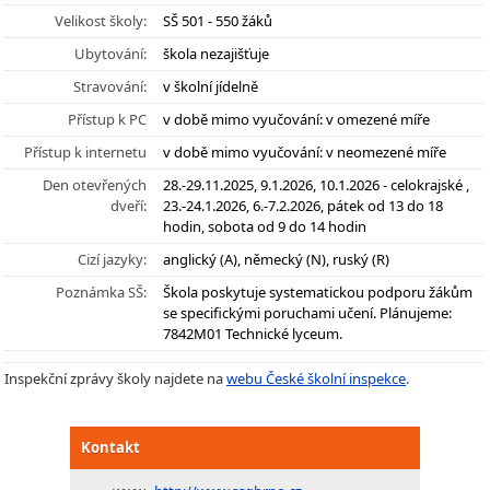
Velikost školy:
SŠ 501 - 550 žáků
Ubytování:
škola nezajišťuje
Stravování:
v školní jídelně
Přístup k PC
v době mimo vyučování: v omezené míře
Přístup k internetu
v době mimo vyučování: v neomezené míře
Den otevřených
28.-29.11.2025, 9.1.2026, 10.1.2026 - celokrajské ,
dveří:
23.-24.1.2026, 6.-7.2.2026, pátek od 13 do 18
hodin, sobota od 9 do 14 hodin
Cizí jazyky:
anglický (A), německý (N), ruský (R)
Poznámka SŠ:
Škola poskytuje systematickou podporu žákům
se specifickými poruchami učení. Plánujeme:
7842M01 Technické lyceum.
Inspekční zprávy školy najdete na
webu České školní inspekce
.
Kontakt