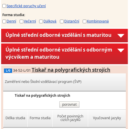
Specifické poruchy učení
Forma studia
:
Denní
Večerní
Dálková
Distanční
Kombinovaná
Úplné střední odborné vzdělání s maturitou
Úplné střední odborné vzdělání s odborným
výcvikem a maturitou
Tiskař na polygrafických strojích
34-52-L/01
L/0
Zaměření nebo Školní vzdělávací program (ŠVP)
Tiskař na polygrafických strojích
porovnat
Počet povinných
Délka studia
Forma studia
Vyučované jazyky
cizích jazyků