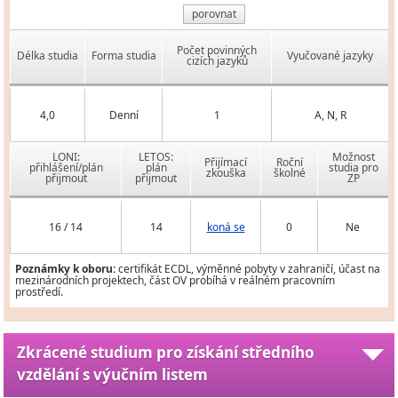
porovnat
Počet povinných
Délka studia
Forma studia
Vyučované jazyky
cizích jazyků
4,0
Denní
1
A, N, R
LONI:
LETOS:
Možnost
Přijímací
Roční
přihlášení/plán
plán
studia pro
zkouška
školné
přijmout
přijmout
ZP
16 / 14
14
koná se
0
Ne
Poznámky k oboru:
certifikát ECDL, výměnné pobyty v zahraničí, účast na
mezinárodních projektech, část OV probíhá v reálném pracovním
prostředí.
Zkrácené studium pro získání středního
vzdělání s výučním listem