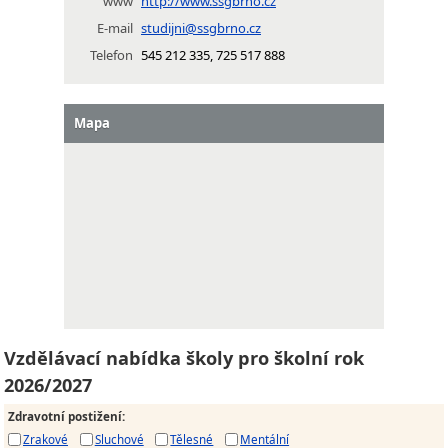
www
http://www.ssgbrno.cz
E-mail
studijni@ssgbrno.cz
Telefon
545 212 335, 725 517 888
Mapa
Vzdělávací nabídka školy pro školní rok
2026/2027
Zdravotní postižení
:
Zrakové
Sluchové
Tělesné
Mentální