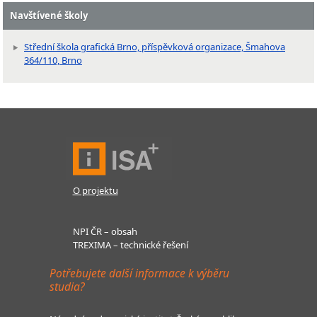
Navštívené školy
Střední škola grafická Brno, příspěvková organizace, Šmahova
364/110, Brno
O projektu
NPI ČR – obsah
TREXIMA – technické řešení
Potřebujete další informace k výběru
studia?