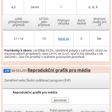
4,0
Denní
1
A, N, R
LONI:
LETOS:
Možnost
Přijímací
Roční
přihlášení/plán
plán
studia pro
zkouška
školné
přijmout
přijmout
ZP
21 / 14
14
koná se
0
Ne
Poznámky k oboru:
certifikát ECDL, výměnné pobyty v zahraničí, účast na
mezinárodních projektech, obor L0+H, ve 3.roč. výuční list-zkouška v ob.
3452H01, část OV probíhá v reálném pracovním prostředí.
Reprodukční grafik pro média
34-53-L/01
L/0
Zaměření nebo Školní vzdělávací program (ŠVP)
Reprodukční grafik pro média
porovnat
Počet povinných
Délka studia
Forma studia
Vyučované jazyky