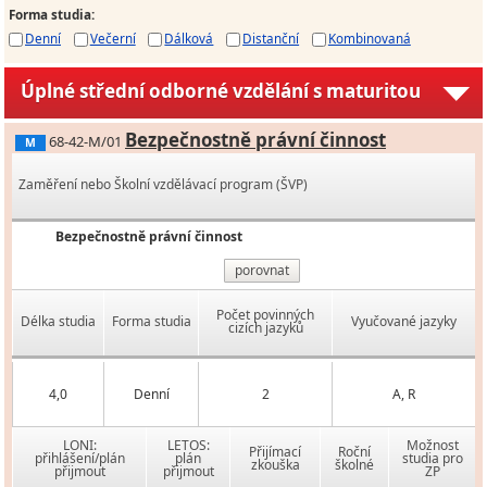
Forma studia
:
Denní
Večerní
Dálková
Distanční
Kombinovaná
Úplné střední odborné vzdělání s maturitou
Bezpečnostně právní činnost
68-42-M/01
M
Zaměření nebo Školní vzdělávací program (ŠVP)
Bezpečnostně právní činnost
porovnat
Počet povinných
Délka studia
Forma studia
Vyučované jazyky
cizích jazyků
4,0
Denní
2
A, R
LONI:
LETOS:
Možnost
Přijímací
Roční
přihlášení/plán
plán
studia pro
zkouška
školné
přijmout
přijmout
ZP