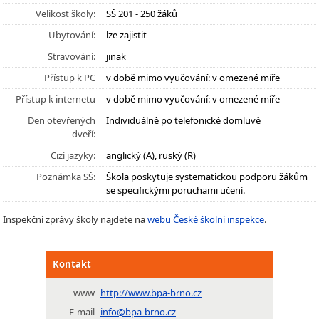
Velikost školy:
SŠ 201 - 250 žáků
Ubytování:
lze zajistit
Stravování:
jinak
Přístup k PC
v době mimo vyučování: v omezené míře
Přístup k internetu
v době mimo vyučování: v omezené míře
Den otevřených
Individuálně po telefonické domluvě
dveří:
Cizí jazyky:
anglický (A), ruský (R)
Poznámka SŠ:
Škola poskytuje systematickou podporu žákům
se specifickými poruchami učení.
Inspekční zprávy školy najdete na
webu České školní inspekce
.
Kontakt
www
http://www.bpa-brno.cz
E-mail
info@bpa-brno.cz