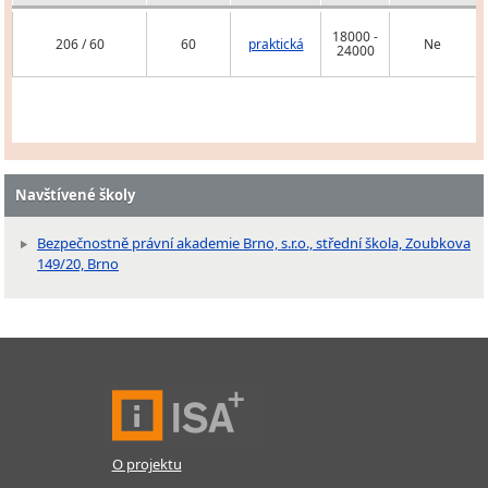
18000 -
206 / 60
60
praktická
Ne
24000
Navštívené školy
Bezpečnostně právní akademie Brno, s.r.o., střední škola, Zoubkova
149/20, Brno
O projektu