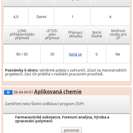
4,0
Denní
1
A
LONI:
LETOS:
Možnost
Přijímací
Roční
přihlášení/plán
plán
studia pro
zkouška
školné
přijmout
přijmout
ZP
80 / 30
30
koná se
0
Ne
Poznámky k oboru:
výměnné pobyty v zahraničí, účast na mezinárodních
projektech, část OV probíhá v reálném pracovním prostředí.
Aplikovaná chemie
28-44-M/01
M
Zaměření nebo Školní vzdělávací program (ŠVP)
Farmaceutické substance, Forenzní analýza, Výroba a
zpracování polymerů
porovnat