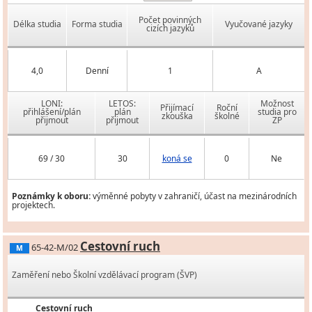
Počet povinných
Délka studia
Forma studia
Vyučované jazyky
cizích jazyků
4,0
Denní
1
A
LONI:
LETOS:
Možnost
Přijímací
Roční
přihlášení/plán
plán
studia pro
zkouška
školné
přijmout
přijmout
ZP
69 / 30
30
koná se
0
Ne
Poznámky k oboru:
výměnné pobyty v zahraničí, účast na mezinárodních
projektech.
Cestovní ruch
65-42-M/02
M
Zaměření nebo Školní vzdělávací program (ŠVP)
Cestovní ruch