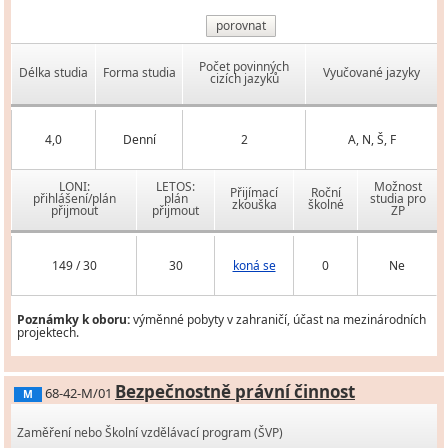
porovnat
Počet povinných
Délka studia
Forma studia
Vyučované jazyky
cizích jazyků
4,0
Denní
2
A, N, Š, F
LONI:
LETOS:
Možnost
Přijímací
Roční
přihlášení/plán
plán
studia pro
zkouška
školné
přijmout
přijmout
ZP
149 / 30
30
koná se
0
Ne
Poznámky k oboru:
výměnné pobyty v zahraničí, účast na mezinárodních
projektech.
Bezpečnostně právní činnost
68-42-M/01
M
Zaměření nebo Školní vzdělávací program (ŠVP)