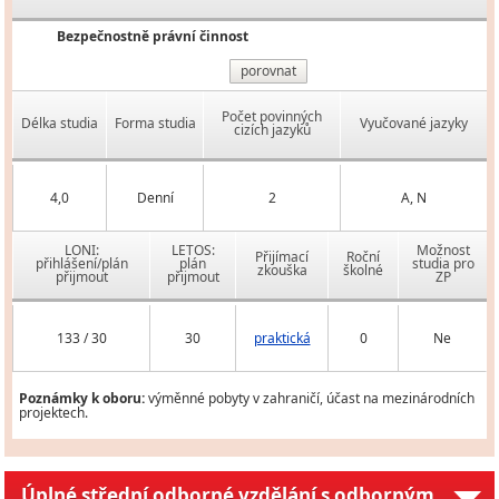
Bezpečnostně právní činnost
porovnat
Počet povinných
Délka studia
Forma studia
Vyučované jazyky
cizích jazyků
4,0
Denní
2
A, N
LONI:
LETOS:
Možnost
Přijímací
Roční
přihlášení/plán
plán
studia pro
zkouška
školné
přijmout
přijmout
ZP
133 / 30
30
praktická
0
Ne
Poznámky k oboru:
výměnné pobyty v zahraničí, účast na mezinárodních
projektech.
Úplné střední odborné vzdělání s odborným