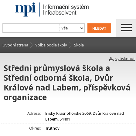
Úvodní strana
Volba podle školy
Škola
vytisknout
Střední průmyslová škola a
Střední odborná škola, Dvůr
Králové nad Labem, příspěvková
organizace
Adresa:
Elišky Krásnohorské 2069, Dvůr Králové nad
Labem, 54401
Okres:
Trutnov