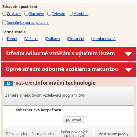
Zdravotní postižení
:
Zrakové
Sluchové
Tělesné
Mentální
Specifické poruchy učení
Forma studia
:
Denní
Večerní
Dálková
Distanční
Kombinovaná
Střední odborné vzdělání s výučním listem
Úplné střední odborné vzdělání s maturitou
Informační technologie
18-20-M/01
M
Zaměření nebo Školní vzdělávací program (ŠVP)
Kybernetická bezpečnost
porovnat
Počet povinných
Délka studia
Forma studia
Vyučované jazyky
cizích jazyků