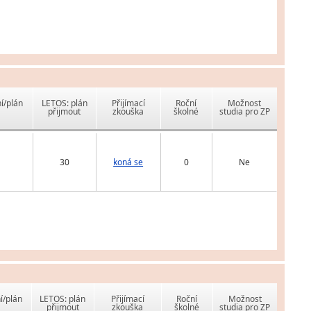
í/plán
LETOS: plán
Přijímací
Roční
Možnost
přijmout
zkouška
školné
studia pro ZP
30
koná se
0
Ne
í/plán
LETOS: plán
Přijímací
Roční
Možnost
přijmout
zkouška
školné
studia pro ZP