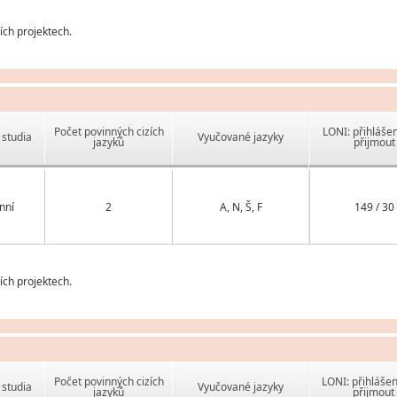
ch projektech.
Počet povinných cizích
LONI: přihlášen
studia
Vyučované jazyky
jazyků
přijmout
nní
2
A, N, Š, F
149 / 30
ch projektech.
Počet povinných cizích
LONI: přihlášen
studia
Vyučované jazyky
jazyků
přijmout