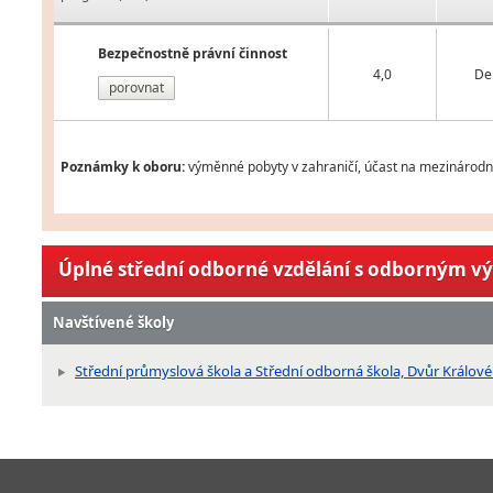
Bezpečnostně právní činnost
4,0
De
porovnat
Poznámky k oboru:
výměnné pobyty v zahraničí, účast na mezinárodní
Úplné střední odborné vzdělání s odborným v
Navštívené školy
Střední průmyslová škola a Střední odborná škola, Dvůr Králov