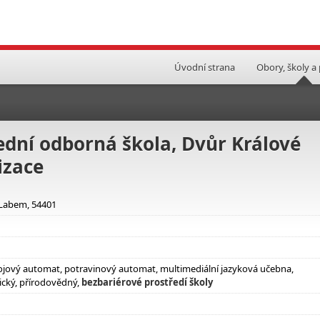
Úvodní strana
Obory, školy a
ední odborná škola, Dvůr Králové
izace
 Labem, 54401
ápojový automat, potravinový automat, multimediální jazyková učebna,
ický, přírodovědný,
bezbariérové prostředí školy