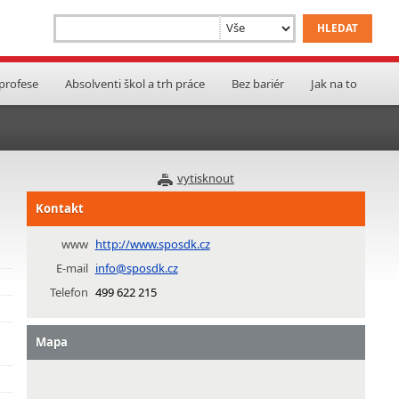
 profese
Absolventi škol a trh práce
Bez bariér
Jak na to
vytisknout
Kontakt
www
http://www.sposdk.cz
E-mail
info@sposdk.cz
Telefon
499 622 215
Mapa