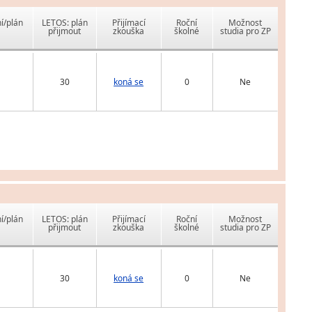
í/plán
LETOS: plán
Přijímací
Roční
Možnost
přijmout
zkouška
školné
studia pro ZP
30
koná se
0
Ne
í/plán
LETOS: plán
Přijímací
Roční
Možnost
přijmout
zkouška
školné
studia pro ZP
30
koná se
0
Ne