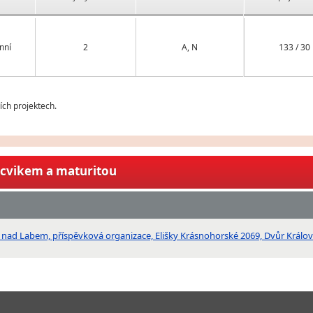
nní
2
A, N
133 / 30
ch projektech.
ýcvikem a maturitou
é nad Labem, příspěvková organizace, Elišky Krásnohorské 2069, Dvůr Král