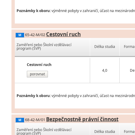
Poznámky k oboru:
výměnné pobyty v zahraničí, účast na mezinárodní
Cestovní ruch
65-42-M/02
M
Zaměření nebo Školní vzdělávací
Délka studia
Forma 
program (ŠVP)
Cestovní ruch
4,0
De
porovnat
Poznámky k oboru:
výměnné pobyty v zahraničí, účast na mezinárodní
Bezpečnostně právní činnost
68-42-M/01
M
Zaměření nebo Školní vzdělávací
Délka studia
Forma 
program (ŠVP)