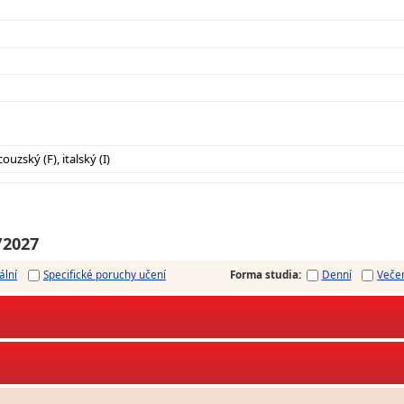
ouzský (F), italský (I)
/2027
ální
Specifické poruchy učení
Forma studia
:
Denní
Veče