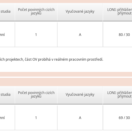
Počet povinných cizích
LONI: přihlášen
studia
Vyučované jazyky
jazyků
přijmout
nní
1
A
80 / 30
ch projektech, část OV probíhá v reálném pracovním prostředí.
Počet povinných cizích
LONI: přihlášen
studia
Vyučované jazyky
jazyků
přijmout
nní
1
A
69 / 30