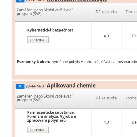
M
Zaměření nebo Školní vzdělávací
Délka studia
Forma 
program (ŠVP)
Kybernetická bezpečnost
4,0
De
porovnat
Poznámky k oboru:
výměnné pobyty v zahraničí, účast na mezinárodní
Aplikovaná chemie
28-44-M/01
M
Zaměření nebo Školní vzdělávací
Délka studia
Forma 
program (ŠVP)
Farmaceutické substance,
Forenzní analýza, Výroba a
zpracování polymerů
4,0
De
porovnat