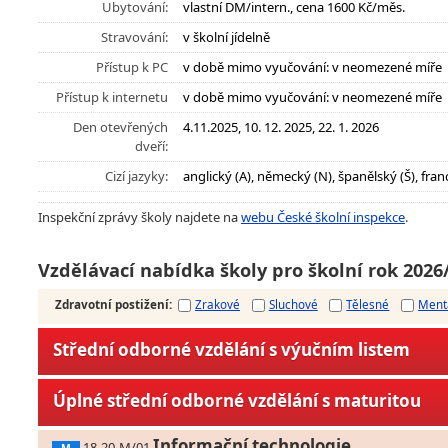
Ubytování:
vlastní DM/intern., cena 1600 Kč/měs.
Stravování:
v školní jídelně
Přístup k PC
v době mimo vyučování: v neomezené míře
Přístup k internetu
v době mimo vyučování: v neomezené míře
Den otevřených
4.11.2025, 10. 12. 2025, 22. 1. 2026
dveří:
Cizí jazyky:
anglický (A), německý (N), španělský (Š), franc
Inspekční zprávy školy najdete na
webu České školní inspekce
.
Vzdělávací nabídka školy pro školní rok 2026
Zdravotní postižení
:
Zrakové
Sluchové
Tělesné
Ment
Střední odborné vzdělání s výučním listem
Úplné střední odborné vzdělání s maturitou
Informační technologie
18-20-M/01