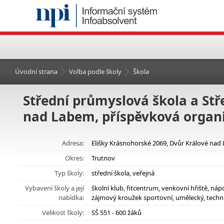
Úvodní strana
Volba podle školy
Škola
Střední průmyslová škola a Stř
nad Labem, příspěvková organ
Adresa:
Elišky Krásnohorské 2069, Dvůr Králové nad
Okres:
Trutnov
Typ školy:
střední škola, veřejná
Vybavení školy a její
školní klub, fitcentrum, venkovní hřiště, n
nabídka:
zájmový kroužek sportovní, umělecký, techn
Velikost školy:
SŠ 551 - 600 žáků