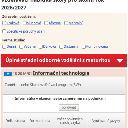
2026/2027
Zdravotní postižení
:
Zrakové
Sluchové
Tělesné
Mentální
Specifické poruchy učení
Forma studia
:
Denní
Večerní
Dálková
Distanční
Kombinovaná
Úplné střední odborné vzdělání s maturitou
Informační technologie
18-20-M/01
M
Zaměření nebo Školní vzdělávací program (ŠVP)
Informatika v ekonomice se zaměřením na podnikání
porovnat
Počet povinných
Délka studia
Forma studia
Vyučované jazyky
cizích jazyků