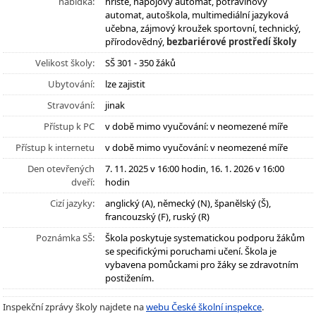
nabídka:
hřiště, nápojový automat, potravinový
automat, autoškola, multimediální jazyková
učebna, zájmový kroužek sportovní, technický,
přírodovědný,
bezbariérové prostředí školy
Velikost školy:
SŠ 301 - 350 žáků
Ubytování:
lze zajistit
Stravování:
jinak
Přístup k PC
v době mimo vyučování: v neomezené míře
Přístup k internetu
v době mimo vyučování: v neomezené míře
Den otevřených
7. 11. 2025 v 16:00 hodin, 16. 1. 2026 v 16:00
dveří:
hodin
Cizí jazyky:
anglický (A), německý (N), španělský (Š),
francouzský (F), ruský (R)
Poznámka SŠ:
Škola poskytuje systematickou podporu žákům
se specifickými poruchami učení. Škola je
vybavena pomůckami pro žáky se zdravotním
postižením.
Inspekční zprávy školy najdete na
webu České školní inspekce
.