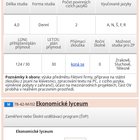
Počet povinných
Délka studia
Forma studia
Vyučované jazyky
cizích jazyků
4,0
Denní
2
A, N, Š, F, R
LONI:
LETOS:
Přijímací
Roční
Možnost
přihlášení/plán
plán
zkouška
školné
studia pro ZP
přijmout
přijmout
Zrakově,
124 / 30
30
koná se
0
Sluchově,
Tělesně
Poznámky k oboru:
výuka předmětu Fiktivní firmy, příprava na státní
zkoušku z psaní na klávesnici, zpracování textu na PC, z cizího jazyka,
výměnné pobyty v zahraničí, účast na mezinárodních projektech, část OV
probíhá v reálném pracovním prostředí.
Ekonomické lyceum
78-42-M/02
M
Zaměření nebo Školní vzdělávací program (ŠVP)
Ekonomické lyceum