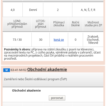
4,0
Denní
2
A, N, Š, F, R
LONI:
LETOS:
Přijímací
Roční
Možnost
přihlášení/plán
plán
zkouška
školné
studia pro ZP
přijmout
přijmout
Zrakově,
73 / 30
30
koná se
0
Sluchově,
Tělesně
Poznámky k oboru:
příprava na státní zkoušku z psaní na klávesnici,
zpracování textu na PC, z cizího jazyka, výměnné pobyty v zahraničí, účast
na mezinárodních projektech, část OV probíhá v reálném pracovním
prostředí.
Obchodní akademie
63-41-M/02
M
Zaměření nebo Školní vzdělávací program (ŠVP)
Obchodní akademie
porovnat