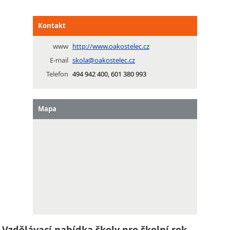
Kontakt
www
http://www.oakostelec.cz
E-mail
skola@oakostelec.cz
Telefon
494 942 400, 601 380 993
Mapa
Vzdělávací nabídka školy pro školní rok