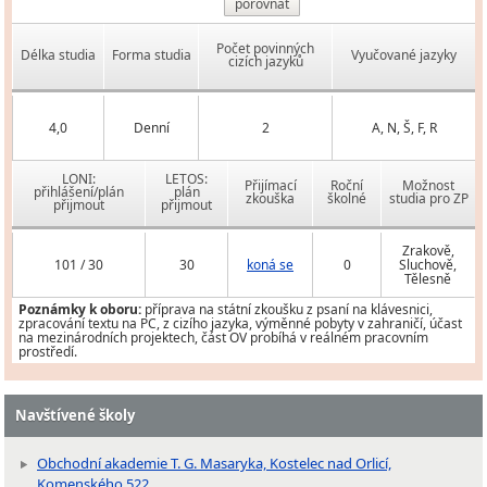
porovnat
Počet povinných
Délka studia
Forma studia
Vyučované jazyky
cizích jazyků
4,0
Denní
2
A, N, Š, F, R
LONI:
LETOS:
Přijímací
Roční
Možnost
přihlášení/plán
plán
zkouška
školné
studia pro ZP
přijmout
přijmout
Zrakově,
101 / 30
30
koná se
0
Sluchově,
Tělesně
Poznámky k oboru:
příprava na státní zkoušku z psaní na klávesnici,
zpracování textu na PC, z cizího jazyka, výměnné pobyty v zahraničí, účast
na mezinárodních projektech, část OV probíhá v reálném pracovním
prostředí.
Navštívené školy
Obchodní akademie T. G. Masaryka, Kostelec nad Orlicí,
Komenského 522