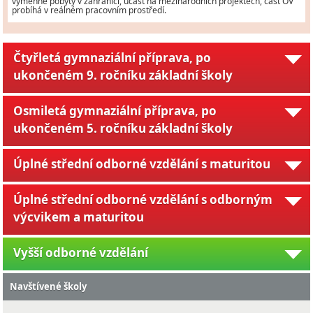
výměnné pobyty v zahraničí, účast na mezinárodních projektech, část OV
probíhá v reálném pracovním prostředí.
Čtyřletá gymnaziální příprava, po
ukončeném 9. ročníku základní školy
Osmiletá gymnaziální příprava, po
ukončeném 5. ročníku základní školy
Úplné střední odborné vzdělání s maturitou
Úplné střední odborné vzdělání s odborným
výcvikem a maturitou
Vyšší odborné vzdělání
Navštívené školy