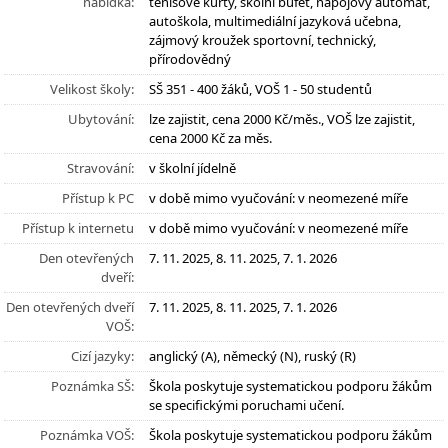
nabídka:
tenisové kurty, školní bufet, nápojový automat,
autoškola, multimediální jazyková učebna,
zájmový kroužek sportovní, technický,
přírodovědný
Velikost školy:
SŠ 351 - 400 žáků, VOŠ 1 - 50 studentů
Ubytování:
lze zajistit, cena 2000 Kč/měs., VOŠ lze zajistit,
cena 2000 Kč za měs.
Stravování:
v školní jídelně
Přístup k PC
v době mimo vyučování: v neomezené míře
Přístup k internetu
v době mimo vyučování: v neomezené míře
Den otevřených
7. 11. 2025, 8. 11. 2025, 7. 1. 2026
dveří:
Den otevřených dveří
7. 11. 2025, 8. 11. 2025, 7. 1. 2026
VOŠ:
Cizí jazyky:
anglický (A), německý (N), ruský (R)
Poznámka SŠ:
Škola poskytuje systematickou podporu žákům
se specifickými poruchami učení.
Poznámka VOŠ:
Škola poskytuje systematickou podporu žákům