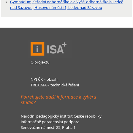
Gymnázium, Střední odborná škola a Vyšší odborná škola Ledeč
nad Sázavou, Husovo náměstí 1, Ledeč nad Sázavou
O projektu
NPI ČR – obsah
TREXIMA – technické řešení
Potřebujete další informace k výběru
studia?
Národní pedagogický institut České republiky
informačně poradenská podpora
Senovážné náměstí 25, Praha 1