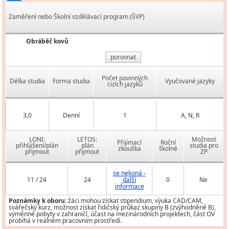
Zaměření nebo Školní vzdělávací program (ŠVP)
Obráběč kovů
porovnat
Počet povinných
Délka studia
Forma studia
Vyučované jazyky
cizích jazyků
3,0
Denní
1
A, N, R
LONI:
LETOS:
Možnost
Přijímací
Roční
přihlášení/plán
plán
studia pro
zkouška
školné
přijmout
přijmout
ZP
se nekoná -
11 / 24
24
další
0
Ne
informace
Poznámky k oboru:
žáci mohou získat stipendium, výuka CAD/CAM,
svářečský kurz, možnost získat řidičský průkaz skupiny B (zvýhodněně B),
výměnné pobyty v zahraničí, účast na mezinárodních projektech, část OV
probíhá v reálném pracovním prostředí.