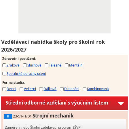
Vzdělávací nabídka školy pro školní rok
2026/2027
Zdravotní postižení
:
Zrakové
Sluchové
Tělesné
Mentální
Specifické poruchy učení
Forma studia
:
Denní
Večerní
Dálková
Distanční
Kombinovaná
Střední odborné vzdělání s výučním listem
Strojní mechanik
23-51-H/01
H
Zaměření nebo Školní vzdělávací program (ŠVP)