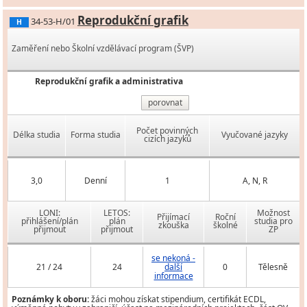
Reprodukční grafik
34-53-H/01
H
Zaměření nebo Školní vzdělávací program (ŠVP)
Reprodukční grafik a administrativa
porovnat
Počet povinných
Délka studia
Forma studia
Vyučované jazyky
cizích jazyků
3,0
Denní
1
A, N, R
LONI:
LETOS:
Možnost
Přijímací
Roční
přihlášení/plán
plán
studia pro
zkouška
školné
přijmout
přijmout
ZP
se nekoná -
21 / 24
24
další
0
Tělesně
informace
Poznámky k oboru:
žáci mohou získat stipendium, certifikát ECDL,