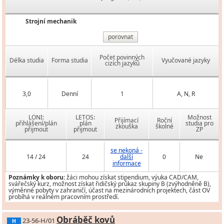
Strojní mechanik
porovnat
Počet povinných
Délka studia
Forma studia
Vyučované jazyky
cizích jazyků
3,0
Denní
1
A, N, R
LONI:
LETOS:
Možnost
Přijímací
Roční
přihlášení/plán
plán
studia pro
zkouška
školné
přijmout
přijmout
ZP
se nekoná -
14 / 24
24
další
0
Ne
informace
Poznámky k oboru:
žáci mohou získat stipendium, výuka CAD/CAM,
svářečský kurz, možnost získat řidičský průkaz skupiny B (zvýhodněně B),
výměnné pobyty v zahraničí, účast na mezinárodních projektech, část OV
probíhá v reálném pracovním prostředí.
Obráběč kovů
23-56-H/01
H