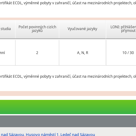
ifikát ECDL, výměnné pobyty v zahraničí, účast na mezinárodních projektech, obo
Počet povinných cizích
LONI: přihlášen
studia
Vyučované jazyky
jazyků
přijmout
nní
2
A, N, R
10 / 30
ifikát ECDL, výměnné pobyty v zahraničí, účast na mezinárodních projektech, obo
č nad Sázavou, Husovo náměstí 1, Ledeč nad Sázavou