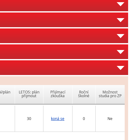
í/plán
LETOS: plán
Přijímací
Roční
Možnost
přijmout
zkouška
školné
studia pro ZP
30
koná se
0
Ne