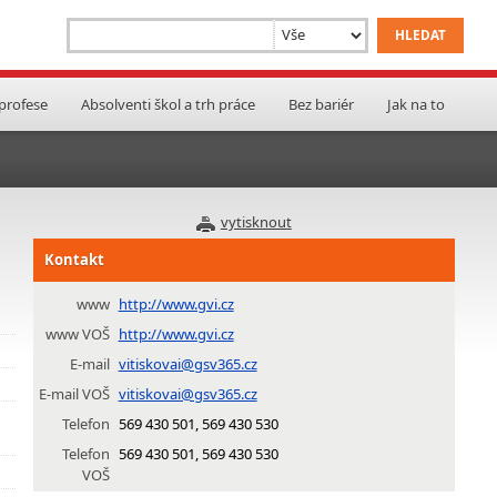
 profese
Absolventi škol a trh práce
Bez bariér
Jak na to
vytisknout
Kontakt
www
http://www.gvi.cz
www VOŠ
http://www.gvi.cz
E-mail
vitiskovai@gsv365.cz
E-mail VOŠ
vitiskovai@gsv365.cz
Telefon
569 430 501, 569 430 530
Telefon
569 430 501, 569 430 530
VOŠ