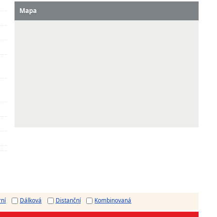
Mapa
rní
Dálková
Distanční
Kombinovaná