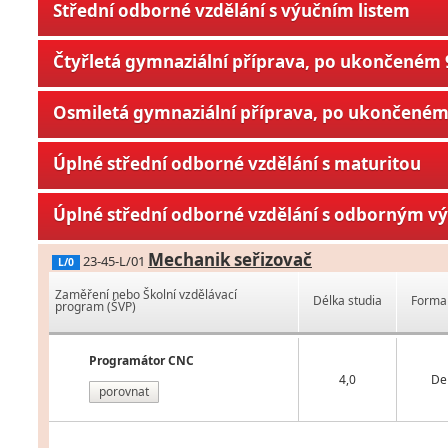
Střední odborné vzdělání s výučním listem
Čtyřletá gymnaziální příprava, po ukončeném 9
Osmiletá gymnaziální příprava, po ukončeném 
Úplné střední odborné vzdělání s maturitou
Úplné střední odborné vzdělání s odborným v
Mechanik seřizovač
23-45-L/01
L/0
Zaměření nebo Školní vzdělávací
Délka studia
Forma 
program (ŠVP)
Programátor CNC
4,0
De
porovnat