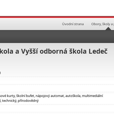
Úvodní strana
Obory, školy a
ola a Vyšší odborná škola Ledeč
1
isové kurty, školní bufet, nápojový automat, autoškola, multimediální
, technický, přírodovědný