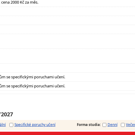
it, cena 2000 Kč za měs.
ům se specifickými poruchami učení.
ům se specifickými poruchami učení.
/2027
ální
Specifické poruchy učení
Forma studia
:
Denní
Veče