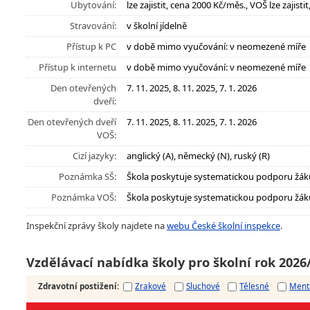
Ubytování:
lze zajistit, cena 2000 Kč/měs., VOŠ lze zajist
Stravování:
v školní jídelně
Přístup k PC
v době mimo vyučování: v neomezené míře
Přístup k internetu
v době mimo vyučování: v neomezené míře
Den otevřených
7. 11. 2025, 8. 11. 2025, 7. 1. 2026
dveří:
Den otevřených dveří
7. 11. 2025, 8. 11. 2025, 7. 1. 2026
VOŠ:
Cizí jazyky:
anglický (A), německý (N), ruský (R)
Poznámka SŠ:
Škola poskytuje systematickou podporu žák
Poznámka VOŠ:
Škola poskytuje systematickou podporu žák
Inspekční zprávy školy najdete na
webu České školní inspekce
.
Vzdělávací nabídka školy pro školní rok 2026
Zdravotní postižení
:
Zrakové
Sluchové
Tělesné
Ment