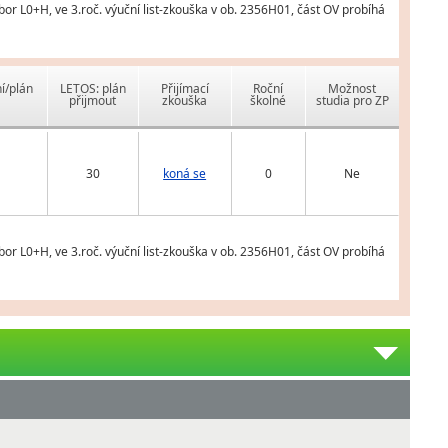
r L0+H, ve 3.roč. výuční list-zkouška v ob. 2356H01, část OV probíhá
í/plán
LETOS: plán
Přijímací
Roční
Možnost
přijmout
zkouška
školné
studia pro ZP
30
koná se
0
Ne
r L0+H, ve 3.roč. výuční list-zkouška v ob. 2356H01, část OV probíhá