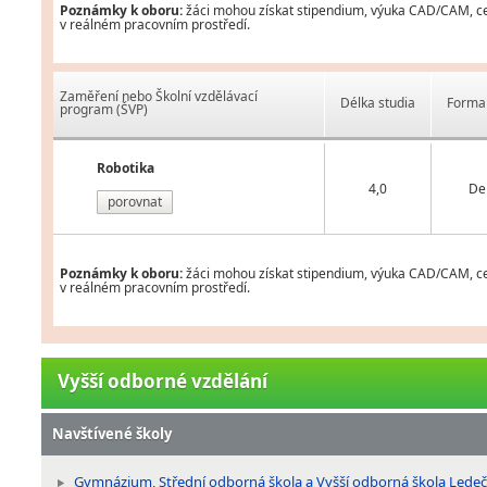
Poznámky k oboru:
žáci mohou získat stipendium, výuka CAD/CAM, cert
v reálném pracovním prostředí.
Zaměření nebo Školní vzdělávací
Délka studia
Forma 
program (ŠVP)
Robotika
4,0
De
porovnat
Poznámky k oboru:
žáci mohou získat stipendium, výuka CAD/CAM, cert
v reálném pracovním prostředí.
Vyšší odborné vzdělání
Navštívené školy
Gymnázium, Střední odborná škola a Vyšší odborná škola Lede