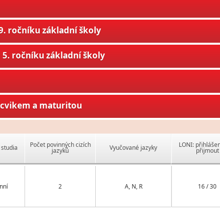
. ročníku základní školy
5. ročníku základní školy
ýcvikem a maturitou
Počet povinných cizích
LONI: přihlášen
studia
Vyučované jazyky
jazyků
přijmout
nní
2
A, N, R
16 / 30