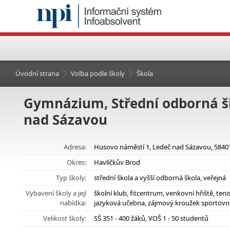
Úvodní strana
Volba podle školy
Škola
Gymnázium, Střední odborná šk
nad Sázavou
Adresa:
Husovo náměstí 1, Ledeč nad Sázavou, 5840
Okres:
Havlíčkův Brod
Typ školy:
střední škola a vyšší odborná škola, veřejná
Vybavení školy a její
školní klub, fitcentrum, venkovní hřiště, ten
nabídka:
jazyková učebna, zájmový kroužek sportovní
Velikost školy:
SŠ 351 - 400 žáků, VOŠ 1 - 50 studentů