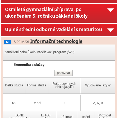
Osmiletá gymnaziální příprava, po
ukončeném 5. ročníku základní školy
Úplné střední odborné vzdělání s maturitou
Informační technologie
18-20-M/01
M
Zaměření nebo Školní vzdělávací program (ŠVP)
Ekonomika a služby
porovnat
Počet povinných
Délka studia
Forma studia
Vyučované jazyky
cizích jazyků
4,0
Denní
2
A, N, R
LONI:
LETOS:
Možnost
Přijímací
Roční