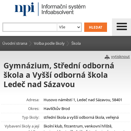
Úvodní strana
Volba podle školy
Škola
vytisknout
Gymnázium, Střední odborná
škola a Vyšší odborná škola
Ledeč nad Sázavou
Adresa:
Husovo náměstí 1, Ledeč nad Sázavou, 58401
Okres:
Havlíčkův Brod
Typ školy:
střední škola a vyšší odborná škola, veřejná
Vybavení školy a její
školní klub, fitcentrum, venkovní hřiště,