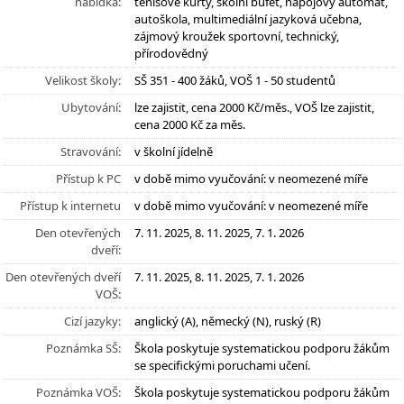
nabídka:
tenisové kurty, školní bufet, nápojový automat,
autoškola, multimediální jazyková učebna,
zájmový kroužek sportovní, technický,
přírodovědný
Velikost školy:
SŠ 351 - 400 žáků, VOŠ 1 - 50 studentů
Ubytování:
lze zajistit, cena 2000 Kč/měs., VOŠ lze zajistit,
cena 2000 Kč za měs.
Stravování:
v školní jídelně
Přístup k PC
v době mimo vyučování: v neomezené míře
Přístup k internetu
v době mimo vyučování: v neomezené míře
Den otevřených
7. 11. 2025, 8. 11. 2025, 7. 1. 2026
dveří:
Den otevřených dveří
7. 11. 2025, 8. 11. 2025, 7. 1. 2026
VOŠ:
Cizí jazyky:
anglický (A), německý (N), ruský (R)
Poznámka SŠ:
Škola poskytuje systematickou podporu žákům
se specifickými poruchami učení.
Poznámka VOŠ:
Škola poskytuje systematickou podporu žákům