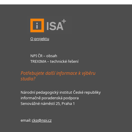
O projektu
NPI ČR – obsah
TREXIMA – technické řešení
Potřebujete další informace k výběru
studia?
Národní pedagogický institut České republiky
informačně poradenská podpora
Senovážné náměstí 25, Praha 1
email:
ckp@npi.cz