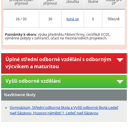
zkouška
školné
přijmout
přijmout
ZP
26 / 30
30
koná se
0
Tělesně
Poznámky k oboru:
výuka předmětu Fiktivní firmy, certifikát ECDL,
výměnné pobyty v zahraničí, účast na mezinárodních projektech.
Úplné střední odborné vzdělání s odborným
výcvikem a maturitou
Vyšší odborné vzdělání
Navštívené školy
Gymnázium, Střední odborná škola a Vyšší odborná škola Ledeč
nad Sázavou, Husovo náměstí 1, Ledeč nad Sázavou