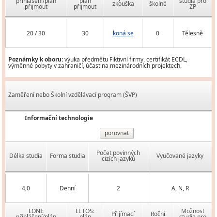
přihlášení/plán
plán
studia pro
zkouška
školné
přijmout
přijmout
ZP
20 / 30
30
koná se
0
Tělesně
Poznámky k oboru:
výuka předmětu Fiktivní firmy, certifikát ECDL,
výměnné pobyty v zahraničí, účast na mezinárodních projektech.
Zaměření nebo Školní vzdělávací program (ŠVP)
Informační technologie
porovnat
Počet povinných
Délka studia
Forma studia
Vyučované jazyky
cizích jazyků
4,0
Denní
2
A, N, R
LONI:
LETOS:
Možnost
Přijímací
Roční
přihlášení/plán
plán
studia pro