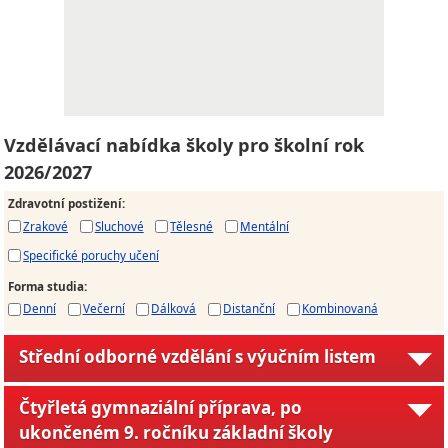
Vzdělávací nabídka školy pro školní rok
2026/2027
Zdravotní postižení
:
Zrakové
Sluchové
Tělesné
Mentální
Specifické poruchy učení
Forma studia
:
Denní
Večerní
Dálková
Distanční
Kombinovaná
Střední odborné vzdělání s výučním listem
Čtyřletá gymnaziální příprava, po
ukončeném 9. ročníku základní školy